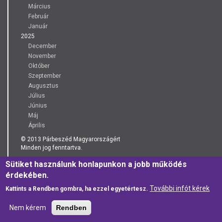
Március
Február
Január
2025
December
November
Október
Szeptember
Augusztus
Július
Június
Máj
Április
© 2013 Párbeszéd Magyarországért
Minden jog fenntartva.
Sütiket használunk honlapunkon a jobb működés
Adománygyűjtési és Adományszervezési Kódex
érdekében.
További infót kérek
Kattints a Rendben gombra, ha ezzel egyetértesz.
Adatkezelési Tájékoztató
Nem kérem
Rendben