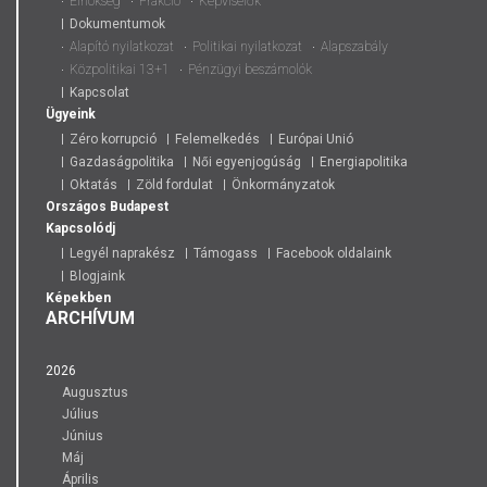
Elnökség
Frakció
Képviselők
Dokumentumok
Alapító nyilatkozat
Politikai nyilatkozat
Alapszabály
Közpolitikai 13+1
Pénzügyi beszámolók
Kapcsolat
Ügyeink
Zéro korrupció
Felemelkedés
Európai Unió
Gazdaságpolitika
Női egyenjogúság
Energiapolitika
Oktatás
Zöld fordulat
Önkormányzatok
Országos
Budapest
Kapcsolódj
Legyél naprakész
Támogass
Facebook oldalaink
Blogjaink
Képekben
ARCHÍVUM
2026
Augusztus
Július
Június
Máj
Április