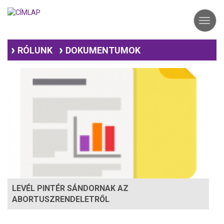
Ugrás
a
Toggl
tartalomra
navig
RÓLUNK
DOKUMENTUMOK
LEVÉL PINTÉR SÁNDORNAK AZ
ABORTUSZRENDELETRŐL