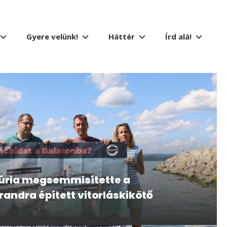
Gyere velünk!
Háttér
Írd alá!
Kúria megsemmisítette a
randra épített vitorláskikötő