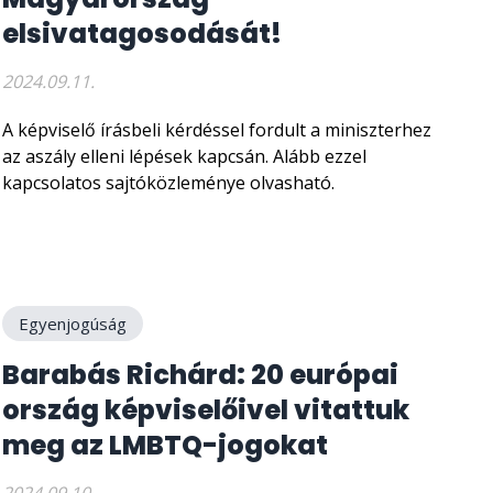
elsivatagosodását!
2024.09.11.
A képviselő írásbeli kérdéssel fordult a miniszterhez
az aszály elleni lépések kapcsán. Alább ezzel
kapcsolatos sajtóközleménye olvasható.
Egyenjogúság
Barabás Richárd: 20 európai
ország képviselőivel vitattuk
meg az LMBTQ-jogokat