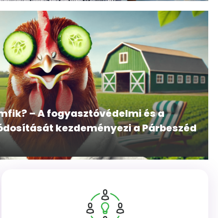
fik? – A fogyasztóvédelmi és a
dosítását kezdeményezi a Párbeszéd