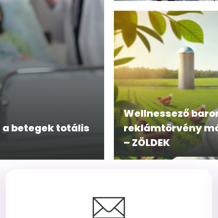
Wellnessező barom
 a betegek totális
reklámtörvény mó
– ZÖLDEK