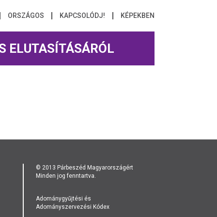
ORSZÁGOS
KAPCSOLÓDJ!
KÉPEKBEN
S ELUTASÍTÁSÁRÓL
© 2013 Párbeszéd Magyarországért
Minden jog fenntartva.
Adománygyűjtési és
Adományszervezési Kódex