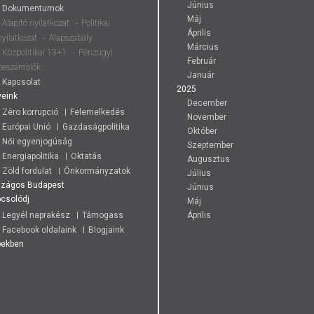
Június
Dokumentumok
Máj
Alapító nyilatkozat
Politikai
Április
nyilatkozat
Alapszabály
Március
Közpolitikai 13+1
Pénzügyi
Február
beszámolók
Január
Kapcsolat
2025
eink
December
Zéro korrupció
Felemelkedés
November
Európai Unió
Gazdaságpolitika
Október
Női egyenjogúság
Szeptember
Energiapolitika
Oktatás
Augusztus
Zöld fordulat
Önkormányzatok
Július
szágos
Budapest
Június
csolódj
Máj
Legyél naprakész
Támogass
Április
Facebook oldalaink
Blogjaink
pekben