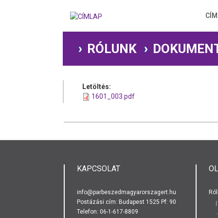
Ugrás
a
CÍM
tartalomra
RÓLUNK
DOKUMEN
Letöltés:
1601_003.pdf
KAPCSOLAT
O
info@parbeszedmagyarorszagert.hu
Ról
Postázási cím: Budapest 1525 Pf: 90
Telefon: 06-1-617-8809