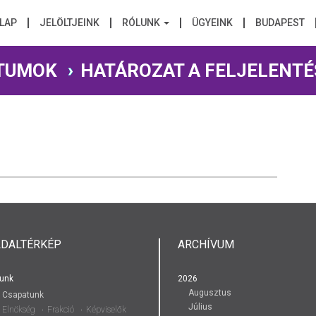
LAP
JELÖLTJEINK
RÓLUNK
ÜGYEINK
BUDAPEST
TUMOK
HATÁROZAT A FELJELENTÉ
LDALTÉRKÉP
ARCHÍVUM
unk
2026
Augusztus
Csapatunk
Július
Elnökség
Frakció
Képviselők