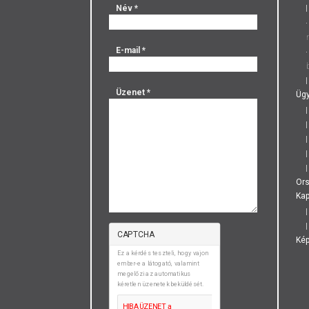
Név
*
E-mail
*
Üzenet
*
Ügy
Or
Kap
CAPTCHA
Ké
Ez a kérdés teszteli, hogy vajon
ember-e a látogató, valamint
megelőzi az automatikus
kéretlen üzenetek beküldését.