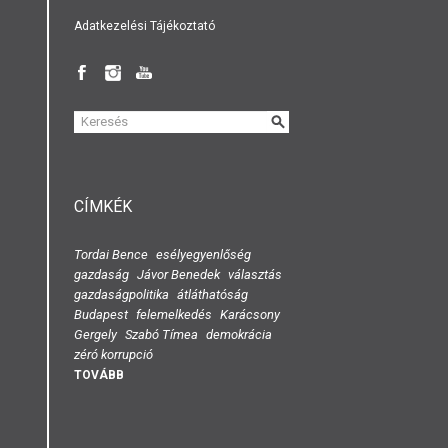
Adatkezelési Tájékoztató
KERESÉS
ŰRLAP
CÍMKÉK
Tordai Bence
esélyegyenlőség
gazdaság
Jávor Benedek
választás
gazdaságpolitika
átláthatóság
Budapest
felemelkedés
Karácsony
Gergely
Szabó Tímea
demokrácia
zéró korrupció
TOVÁBB