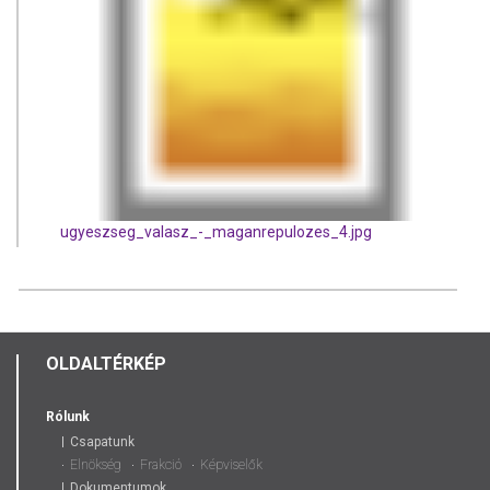
ugyeszseg_valasz_-_maganrepulozes_4.jpg
OLDALTÉRKÉP
Rólunk
Csapatunk
Elnökség
Frakció
Képviselők
Dokumentumok