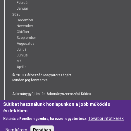
Február
Január
2025
December
November
Október
Szeptember
Augusztus
Július
Június
Máj
Április
© 2013 Párbeszéd Magyarországért
Minden jog fenntartva.
Adománygyűjtési és Adományszervezési Kódex
Sütiket használunk honlapunkon a jobb működés
Adatkezelési Tájékoztató
érdekében.
További infót kérek
Kattints a Rendben gombra, ha ezzel egyetértesz.
Nem kérem
Rendben