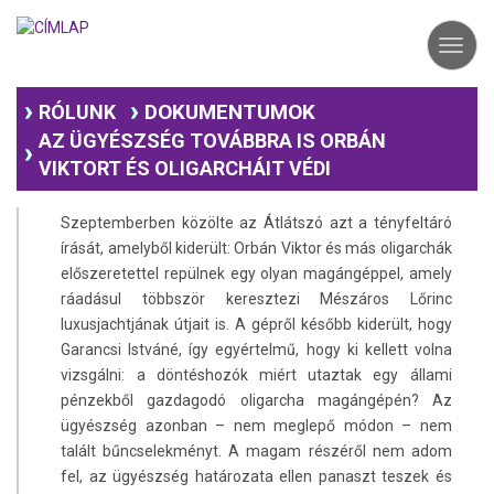
Ugrás
a
Toggl
tartalomra
navig
DOKUMENTUMOK
RÓLUNK
AZ ÜGYÉSZSÉG TOVÁBBRA IS ORBÁN
VIKTORT ÉS OLIGARCHÁIT VÉDI
Szeptemberben közölte az Átlátszó azt a tényfeltáró
írását, amelyből kiderült: Orbán Viktor és más oligarchák
előszeretettel repülnek egy olyan magángéppel, amely
ráadásul többször keresztezi Mészáros Lőrinc
luxusjachtjának útjait is. A gépről később kiderült, hogy
Garancsi Istváné, így egyértelmű, hogy ki kellett volna
vizsgálni: a döntéshozók miért utaztak egy állami
pénzekből gazdagodó oligarcha magángépén? Az
ügyészség azonban – nem meglepő módon – nem
talált bűncselekményt. A magam részéről nem adom
fel, az ügyészség határozata ellen panaszt teszek és