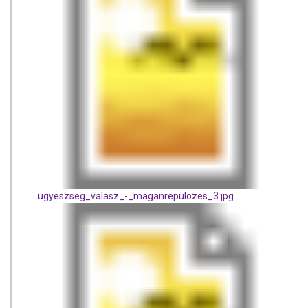
ugyeszseg_valasz_-_maganrepulozes_3.jpg