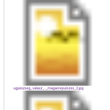
ugyeszseg_valasz_-_maganrepulozes_2.jpg