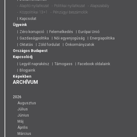
Alapító nyilatkozat
Politikai nyilatkozat
Alapszabály
Közpolitikai 13+1
Pénzügyi beszámolók
Kapcsolat
Ügyeink
Zéro korrupció
Felemelkedés
Európai Unió
Gazdaságpolitika
Női egyenjogúság
Energiapolitika
Oktatás
Zöld fordulat
Önkormányzatok
Országos
Budapest
Kapcsolódj
Legyél naprakész
Támogass
Facebook oldalaink
Blogjaink
Képekben
ARCHÍVUM
2026
Augusztus
Július
Június
Máj
Április
Március