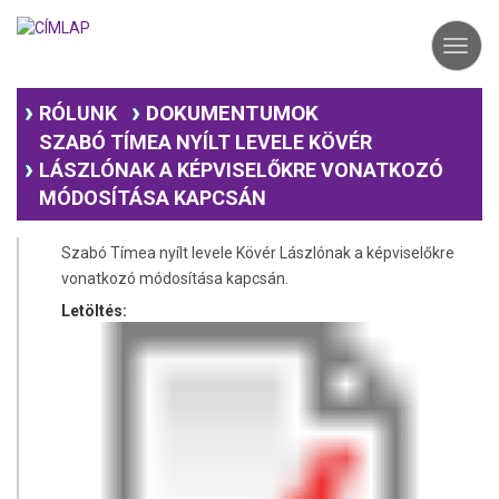
Ugrás
a
Toggl
tartalomra
navig
DOKUMENTUMOK
RÓLUNK
SZABÓ TÍMEA NYÍLT LEVELE KÖVÉR
LÁSZLÓNAK A KÉPVISELŐKRE VONATKOZÓ
MÓDOSÍTÁSA KAPCSÁN
Szabó Tímea nyílt levele Kövér Lászlónak a képviselőkre
vonatkozó módosítása kapcsán.
Letöltés: