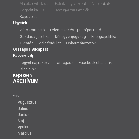
Alapító nyilatkozat
Politikai nyilatkozat
Alapszabály
Közpolitikai 13+1
Pénzügyi beszámolók
Kapcsolat
Ügyeink
Zéro korrupció
Felemelkedés
Európai Unió
Gazdaságpolitika
Női egyenjogúság
Energiapolitika
Oktatás
Zöld fordulat
Önkormányzatok
Országos
Budapest
Kapcsolódj
Legyél naprakész
Támogass
Facebook oldalaink
Blogjaink
Képekben
ARCHÍVUM
2026
Augusztus
Július
Június
Máj
Április
Március