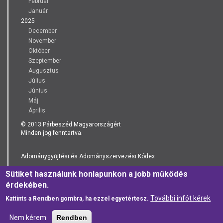
Február
Január
2025
December
November
Október
Szeptember
Augusztus
Július
Június
Máj
Április
© 2013 Párbeszéd Magyarországért
Minden jog fenntartva.
Adománygyűjtési és Adományszervezési Kódex
Sütiket használunk honlapunkon a jobb működés
Adatkezelési Tájékoztató
érdekében.
További infót kérek
Kattints a Rendben gombra, ha ezzel egyetértesz.
Nem kérem
Rendben