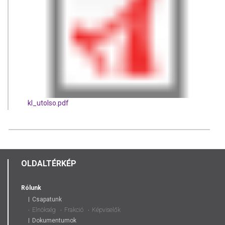
kl_utolso.pdf
OLDALTÉRKÉP
Rólunk
Csapatunk
Elnökség
Frakció
Képviselők
Dokumentumok