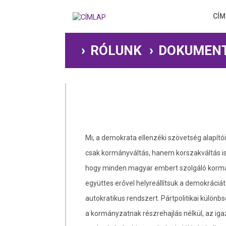
Ugrás
a
CÍM
tartalomra
RÓLUNK
DOKUMEN
Mi, a demokrata ellenzéki szövetség alapítói
csak kormányváltás, hanem korszakváltás is 
hogy minden magyar embert szolgáló kormán
együttes erővel helyreállítsuk a demokráciát
autokratikus rendszert. Pártpolitikai külön
a kormányzatnak részrehajlás nélkül, az i