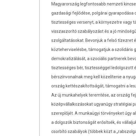
Magyarország legfontosabb nemzeti kincse a
gazdasági fejlődése, polgárai gyarapodása c
tisztességes versenyt, a környezetre vagy
visszaszorító szabályozást és a jó minőség
szolgáltatásokat. Bevonjuk a felső tízezret
közteherviselésbe, támogatjuk a szolidáris
demokratizálását, a szociális partnerek be
tisztességes bér, tisztességgel ledolgozott é
bérszínvonalnak meg kell közelítenie a nyuga
ország kettészakítottságát, támogatni a le
Az új munkahelyek teremtése, az ország fej
középvállalkozásokat ugyanúgy stratégiai pa
szereplőjét. A munkaügyi törvényeket úgy al
a dolgozók biztonságát erősítsék, és vállalju
csorbító szabályok (többek közt a „rabszolga