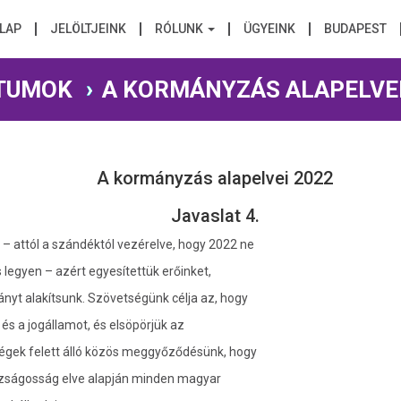
LAP
JELÖLTJEINK
RÓLUNK
ÜGYEINK
BUDAPEST
TUMOK
A KORMÁNYZÁS ALAPELVE
A kormányzás alapelvei 2022
Javaslat 4.
 – attól a szándéktól vezérelve, hogy 2022 ne
legyen – azért egyesítettük erőinket,
yt alakítsunk. Szövetségünk célja az, hogy
 és a jogállamot, és elsöpörjük az
bségek felett álló közös meggyőződésünk, hogy
gazságosság elve alapján minden magyar