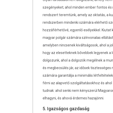
szegényeket; ahol minden ember fontos és 
rendszert teremtünk, amely az oktatás, a ku
rendszerben mindenki számára elérhető szo
hozzáférhetővé, egyenlő esélyekkel. Kiutat
magyar polgár számára színvonalas ellátást
amelyben nincsenek kiváltságosok, ahol a j
hogy az elesetteknek bővebbek legyenek a 
dolgozunk, ahol a dolgozók megélnek a munk
és megbecsülés jár, az idősek tisztességes 
számára garantálja a minimális létfeltételek
férni az alapvető szolgáltatásokhoz és ahol
tudnak: ahol senki nem kényszerül Magyaror
elhagyni, és ahová érdemes hazajönni.
5. Igazságos gazdaság