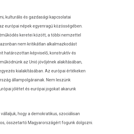
i, kulturális és gazdasági kapcsolatai
, az európai népek egyenragú közösségében.
tműködés keretei között, a többi nemzettel
z azonban nem kritikátlan alkalmazkodást
eit határozottan képviselő, konstruktív és
működnünk az Unió jövőjének alakításában,
kiegyezés kialakításában. Az európai értékeken
ország állampolgárainak. Nem leszünk
rópai jólétet és európai jogokat akarunk
 vállaljuk, hogy a demokratikus, szociálisan
os, összetartó Magyarországért fogunk dolgozni.