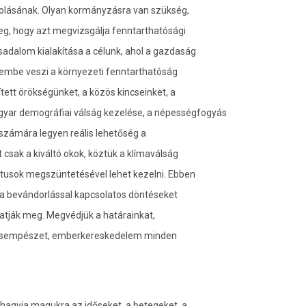
olásának. Olyan kormányzásra van szükség,
g, hogy azt megvizsgálja fenntarthatósági
sadalom kialakítása a célunk, ahol a gazdaság
elembe veszi a környezeti fenntarthatóság
ített örökségünket, a közös kincseinket, a
magyar demográfiai válság kezelése, a népességfogyás
 számára legyen reális lehetőség a
t csak a kiváltó okok, köztük a klímaválság
ktusok megszüntetésével lehet kezelni. Ebben
a bevándorlással kapcsolatos döntéseket
atják meg. Megvédjük a határainkat,
bercsempészet, emberkereskedelem minden
hagyja magukra az időseket, a betegeket, a