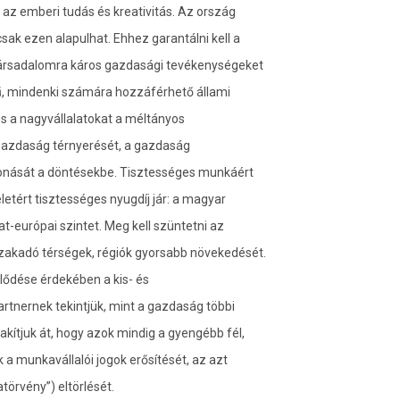
z emberi tudás és kreativitás. Az ország
sak ezen alapulhat. Ehhez garantálni kell a
 társadalomra káros gazdasági tevékenységeket
ű, mindenki számára hozzáférhető állami
 és a nagyvállalatokat a méltányos
 gazdaság térnyerését, a gazdaság
vonását a döntésekbe. Tisztességes munkáért
letért tisztességes nyugdíj jár: a magyar
t-európai szintet. Meg kell szüntetni az
szakadó térségek, régiók gyorsabb növekedését.
lődése érdekében a kis- és
rtnernek tekintjük, mint a gazdaság többi
akítjuk át, hogy azok mindig a gyengébb fél,
k a munkavállalói jogok erősítését, az azt
törvény”) eltörlését.