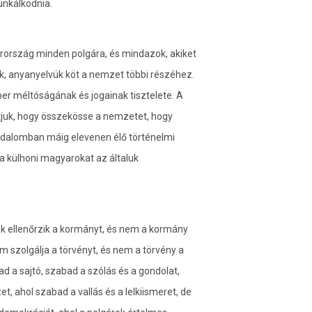
unkálkodnia.
rország minden polgára, és mindazok, akiket
ájuk, anyanyelvük köt a nemzet többi részéhez.
 méltóságának és jogainak tisztelete. A
tjuk, hogy összekösse a nemzetet, hogy
adalomban máig elevenen élő történelmi
a külhoni magyarokat az általuk
ok ellenőrzik a kormányt, és nem a kormány
om szolgálja a törvényt, és nem a törvény a
d a sajtó, szabad a szólás és a gondolat,
, ahol szabad a vallás és a lelkiismeret, de