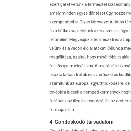
ezért gátat vetünk a természet kizsákmány
amely minden egyes döntését úgy hozza me
szempontból is. Olyan környezettudatos tár
és a hétköznapi életünk szervezése is figy
feltételeit. Megvédjük a természeti és az ép
velünk és a vadon élő állatokat. Célunk a 
megállítása, azáltal, hogy minél több család
felelős gyermekvállalás. A migráció kihívásá
okozta katasztrófák és az erőszakos konfli
számítunk az európai együttműködésre, de 
továbbra is csak a nemzeti kormányok hozh
fellépünk az illegális migráció, és az em
formája ellen.
4. Gondoskodó társadalom
Olyan társadalomért dolgozunk, amely nem 