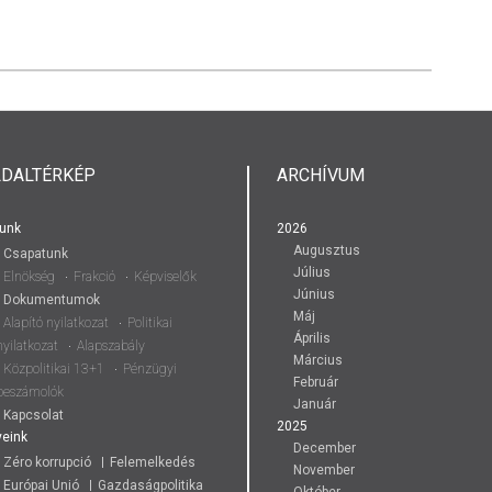
LDALTÉRKÉP
ARCHÍVUM
unk
2026
Augusztus
Csapatunk
Július
Elnökség
Frakció
Képviselők
Június
Dokumentumok
Máj
Alapító nyilatkozat
Politikai
Április
nyilatkozat
Alapszabály
Március
Közpolitikai 13+1
Pénzügyi
Február
beszámolók
Január
Kapcsolat
2025
eink
December
Zéro korrupció
Felemelkedés
November
Európai Unió
Gazdaságpolitika
Október