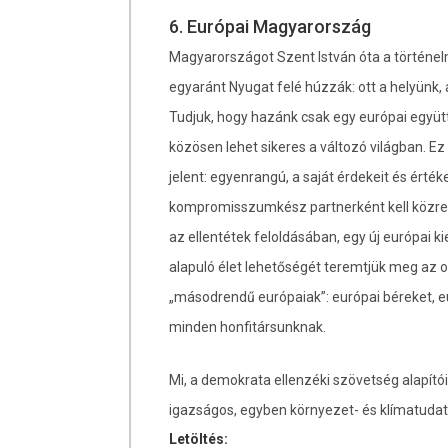
6. Európai Magyarország
Magyarországot Szent István óta a történelm
egyaránt Nyugat felé húzzák: ott a helyünk
Tudjuk, hogy hazánk csak egy európai együt
közösen lehet sikeres a változó világban. E
jelent: egyenrangú, a saját érdekeit és érték
kompromisszumkész partnerként kell közre
az ellentétek feloldásában, egy új európai 
alapuló élet lehetőségét teremtjük meg az 
„másodrendű európaiak”: európai béreket, eu
minden honfitársunknak.
Mi, a demokrata ellenzéki szövetség alapítói
igazságos, egyben környezet- és klímatudat
Letöltés: