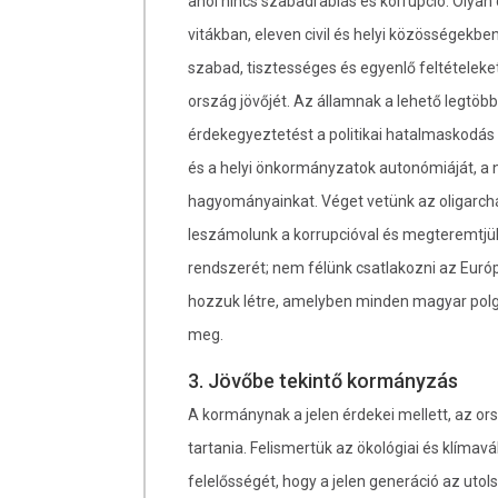
ahol nincs szabadrablás és korrupció. Olyan
vitákban, eleven civil és helyi közösségekben
szabad, tisztességes és egyenlő feltételeke
ország jövőjét. Az államnak a lehető legtöbb
érdekegyeztetést a politikai hatalmaskodás 
és a helyi önkormányzatok autonómiáját, a 
hagyományainkat. Véget vetünk az oligarch
leszámolunk a korrupcióval és megteremtjü
rendszerét; nem félünk csatlakozni az Euró
hozzuk létre, amelyben minden magyar polgá
meg.
3. Jövőbe tekintő kormányzás
A kormánynak a jelen érdekei mellett, az orsz
tartania. Felismertük az ökológiai és klímavá
felelősségét, hogy a jelen generáció az uto