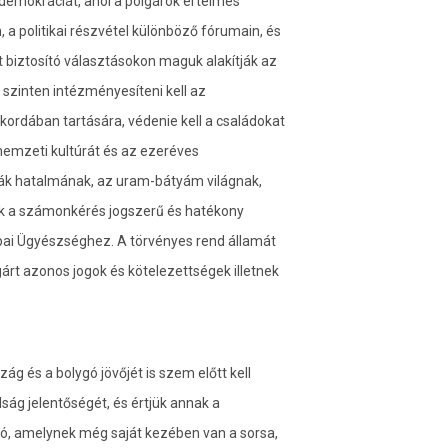
 demokráciát, ahol a polgárok értelmes
, a politikai részvétel különböző fórumain, és
t biztosító választásokon maguk alakítják az
 szinten intézményesíteni kell az
kordában tartására, védenie kell a családokat
nemzeti kultúrát és az ezeréves
ák hatalmának, az uram-bátyám világnak,
k a számonkérés jogszerű és hatékony
pai Ügyészséghez. A törvényes rend államát
rt azonos jogok és kötelezettségek illetnek
ág és a bolygó jövőjét is szem előtt kell
lság jelentőségét, és értjük annak a
lsó, amelynek még saját kezében van a sorsa,