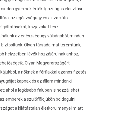
minden gyermek érték. Igazságos elosztási
ltúra, az egészségügy és a szociális
lgáltatásokat, közjavakat tesz
 kínálunk az egészségügy válságából, minden
 biztosítunk. Olyan társadalmat teremtünk,
obb helyzetben lévők hozzájárulnak ahhoz,
lehetőségeik. Olyan Magyarországért
ájukból, a nőknek a férfiakkal azonos fizetés
nyugdíjat kapnak és az állam mindenki
et; ahol a legkisebb faluban is hozzá lehet
 az emberek a szülőföldjükön boldogulni
szágot a kilátástalan életkörülményei miatt