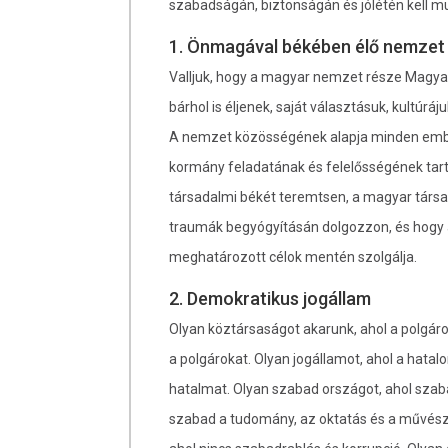
szabadságán, biztonságán és jólétén kell m
1. Önmagával békében élő nemzet
Valljuk, hogy a magyar nemzet része Magya
bárhol is éljenek, saját választásuk, kultúr
A nemzet közösségének alapja minden ember
kormány feladatának és felelősségének tar
társadalmi békét teremtsen, a magyar társ
traumák begyógyításán dolgozzon, és hogy 
meghatározott célok mentén szolgálja.
2. Demokratikus jogállam
Olyan köztársaságot akarunk, ahol a polgár
a polgárokat. Olyan jogállamot, ahol a hatal
hatalmat. Olyan szabad országot, ahol szaba
szabad a tudomány, az oktatás és a művészet