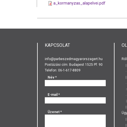
a_kormanyzas_alapelvei.pdf
KAPCSOLAT
O
info@parbeszedmagyarorszagert.hu
Ról
Postázási cím: Budapest 1525 Pf: 90
Telefon: 06-1-617-8809
Név
*
E-mail
*
Üzenet
*
Ügy