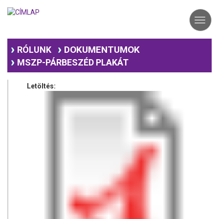
Ugrás
a
Toggl
tartalomra
navig
DOKUMENTUMOK
RÓLUNK
MSZP-PÁRBESZÉD PLAKÁT
Letöltés: