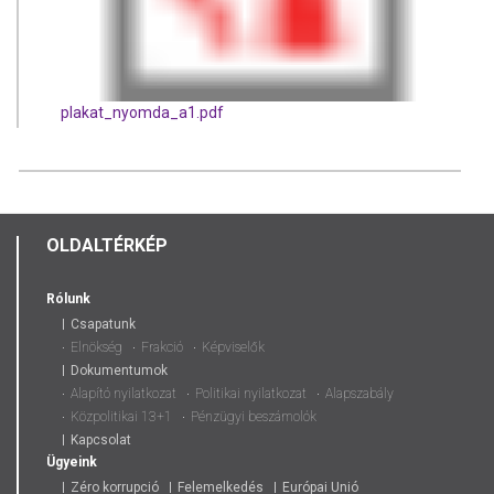
plakat_nyomda_a1.pdf
OLDALTÉRKÉP
Rólunk
Csapatunk
Elnökség
Frakció
Képviselők
Dokumentumok
Alapító nyilatkozat
Politikai nyilatkozat
Alapszabály
Közpolitikai 13+1
Pénzügyi beszámolók
Kapcsolat
Ügyeink
Zéro korrupció
Felemelkedés
Európai Unió