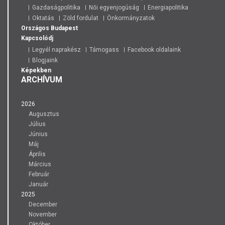
Gazdaságpolitika
Női egyenjogúság
Energiapolitika
Oktatás
Zöld fordulat
Önkormányzatok
Országos
Budapest
Kapcsolódj
Legyél naprakész
Támogass
Facebook oldalaink
Blogjaink
Képekben
ARCHÍVUM
2026
Augusztus
Július
Június
Máj
Április
Március
Február
Január
2025
December
November
Október