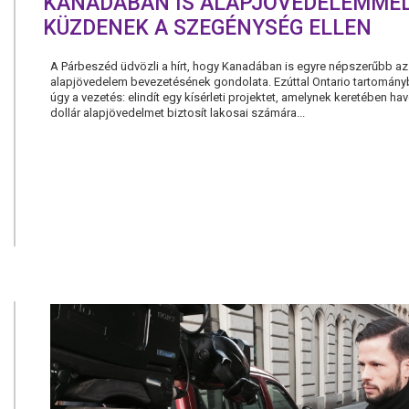
KANADÁBAN IS ALAPJÖVEDELEMME
KÜZDENEK A SZEGÉNYSÉG ELLEN
A Párbeszéd üdvözli a hírt, hogy Kanadában is egyre népszerűbb az
alapjövedelem bevezetésének gondolata. Ezúttal Ontario tartomány
úgy a vezetés: elindít egy kísérleti projektet, amelynek keretében ha
dollár alapjövedelmet biztosít lakosai számára...