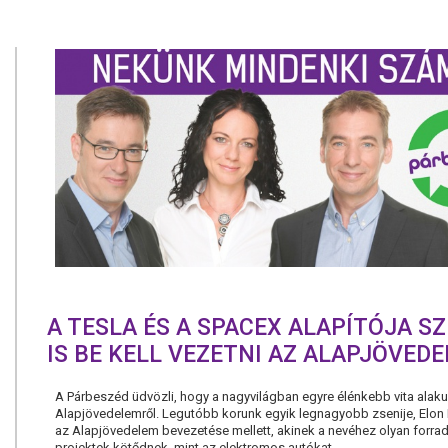
A TESLA ÉS A SPACEX ALAPÍTÓJA S
IS BE KELL VEZETNI AZ ALAPJÖVED
A Párbeszéd üdvözli, hogy a nagyvilágban egyre élénkebb vita alakul
Alapjövedelemről. Legutóbb korunk egyik legnagyobb zsenije, Elon M
az Alapjövedelem bevezetése mellett, akinek a nevéhez olyan forra
projektek kötődnek, mint az elektromos autókat...