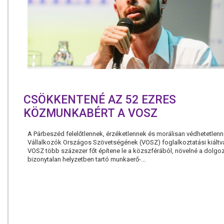
CSÖKKENTENÉ AZ 52 EZRES
KÖZMUNKABÉRT A VOSZ
A Párbeszéd felelőtlennek, érzéketlennek és morálisan védhetetlenne
Vállalkozók Országos Szövetségének (VOSZ) foglalkoztatási kiáltv
VOSZ több százezer főt építene le a közszférából, növelné a dolgo
bizonytalan helyzetben tartó munkaerő-...