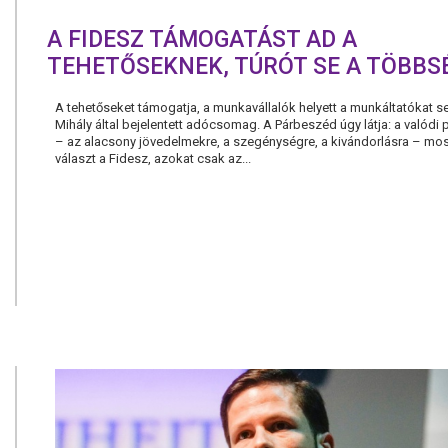
A FIDESZ TÁMOGATÁST AD A
TEHETŐSEKNEK, TÚRÓT SE A TÖBBS
A tehetőseket támogatja, a munkavállalók helyett a munkáltatókat se
Mihály által bejelentett adócsomag. A Párbeszéd úgy látja: a valódi
– az alacsony jövedelmekre, a szegénységre, a kivándorlásra – mo
választ a Fidesz, azokat csak az...