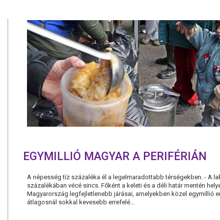
EGYMILLIÓ MAGYAR A PERIFÉRIÁN
A népesség tíz százaléka él a legelmaradottabb térségekben. - A l
százalékában vécé sincs. Főként a keleti és a déli határ mentén hel
Magyarország legfejletlenebb járásai, amelyekben közel egymillió e
átlagosnál sokkal kevesebb errefelé...