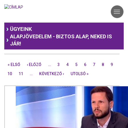
Ugrás
a
Toggl
tartalomra
navig
ÜGYEINK
ALAPJÖVEDELEM - BIZTOS ALAP, NEKED IS
JÁR!
« ELSŐ
‹ ELŐZŐ
…
3
4
5
6
7
8
9
10
11
…
KÖVETKEZŐ ›
UTOLSÓ »