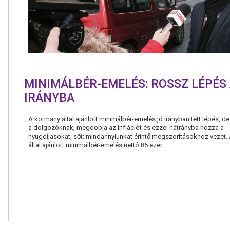
MINIMÁLBÉR-EMELÉS: ROSSZ LÉPÉS 
IRÁNYBA
A kormány által ajánlott minimálbér-emelés jó irányban tett lépés, d
a dolgozóknak, megdobja az inflációt és ezzel hátrányba hozza a
nyugdíjasokat, sőt: mindannyiunkat érintő megszorításokhoz vezet.
által ajánlott minimálbér-emelés nettó 85 ezer...