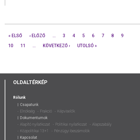
« ELSŐ
‹ ELŐZŐ
…
3
4
5
6
7
8
9
10
11
…
KÖVETKEZŐ ›
UTOLSÓ »
OLDALTÉRKÉP
Rólunk
Csapatunk
Elnökség
Frakció
Képviselők
Dokumentumok
Alapító nyilatkozat
Politikai nyilatkozat
Alapszabály
Közpolitikai 13+1
Pénzügyi beszámolók
Kapcsolat