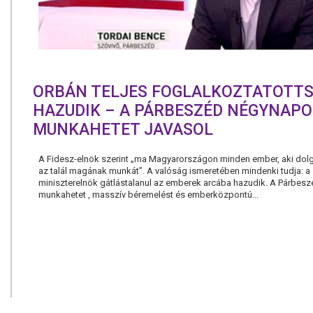
ORBÁN TELJES FOGLALKOZTATOTT
HAZUDIK – A PÁRBESZÉD NÉGYNAPO
MUNKAHETET JAVASOL
A Fidesz-elnök szerint „ma Magyarországon minden ember, aki dolg
az talál magának munkát”. A valóság ismeretében mindenki tudja: a
miniszterelnök gátlástalanul az emberek arcába hazudik. A Párbes
munkahetet , masszív béremelést és emberközpontú...