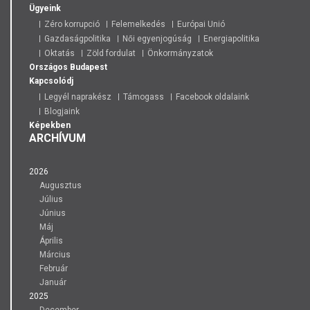
Ügyeink
Zéro korrupció
Felemelkedés
Európai Unió
Gazdaságpolitika
Női egyenjogúság
Energiapolitika
Oktatás
Zöld fordulat
Önkormányzatok
Országos
Budapest
Kapcsolódj
Legyél naprakész
Támogass
Facebook oldalaink
Blogjaink
Képekben
ARCHÍVUM
2026
Augusztus
Július
Június
Máj
Április
Március
Február
Január
2025