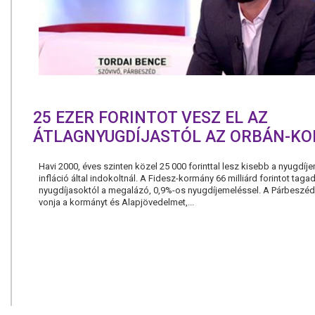
25 EZER FORINTOT VESZ EL AZ
ÁTLAGNYUGDÍJASTÓL AZ ORBÁN-K
Havi 2000, éves szinten közel 25 000 forinttal lesz kisebb a nyugdíj
infláció által indokoltnál. A Fidesz-kormány 66 milliárd forintot tag
nyugdíjasoktól a megalázó, 0,9%-os nyugdíjemeléssel. A Párbeszéd
vonja a kormányt és Alapjövedelmet,...