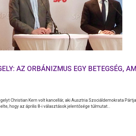
LY: AZ ORBÁNIZMUS EGY BETEGSÉG, AM
lyt Christian Kern volt kancellár, aki Ausztria Szociáldemokrata Pártj
lte, hogy az április 8-i választások jelentősége túlmutat...