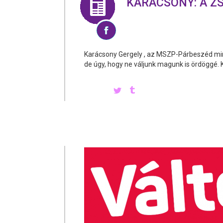
KARÁCSONY: A Z
Karácsony Gergely , az MSZP-Párbeszéd minisz
de úgy, hogy ne váljunk magunk is ördöggé. 