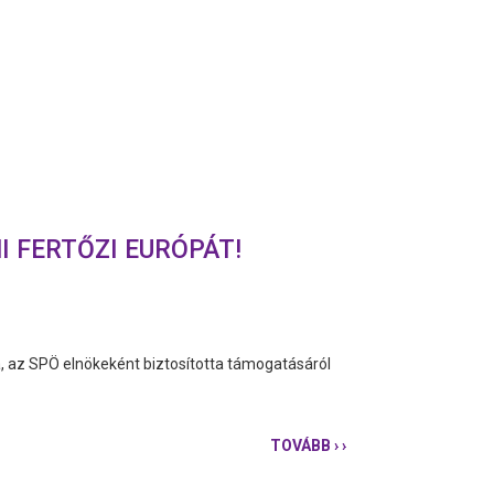
I FERTŐZI EURÓPÁT!
a, az SPÖ elnökeként biztosította támogatásáról
TOVÁBB
› ›
KARÁCSONY
GERGELY:
AZ