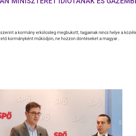
ÁN MINISZTERÉT IDIÓTÁNAK ÉS GAZEMB
zerint a kormány erkölcsileg megbukott, tagjainak nincs helye a közéle
ezető kormányként működjön, ne hozzon döntéseket a magyar...