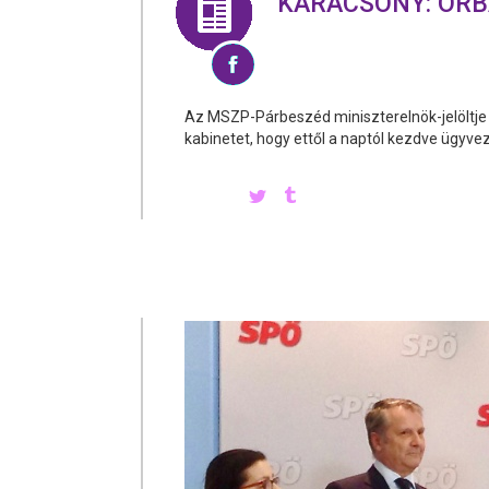
KARÁCSONY: ORB
Az MSZP-Párbeszéd miniszterelnök-jelöltje s
kabinetet, hogy ettől a naptól kezdve ügyv