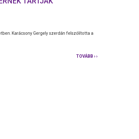
ERNEK TARTJÁK
tben. Karácsony Gergely szerdán felszólította a
TOVÁBB
› ›
KARÁCSONY:
ORBÁN
MINISZTERÉT
IDIÓTÁNAK
ÉS
GAZEMBERNEK
TARTJÁK