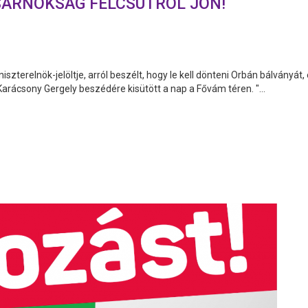
SARNOKSÁG FELCSÚTRÓL JÖN!
terelnök-jelöltje, arról beszélt, hogy le kell dönteni Orbán bálványát, 
Karácsony Gergely beszédére kisütött a nap a Fővám téren. "...