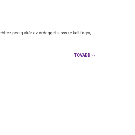
ehhez pedig akár az ördöggel is össze kell fogni,
TOVÁBB
› ›
KARÁCSONY:
A
ZSARNOKSÁG
FELCSÚTRÓL
JÖN!