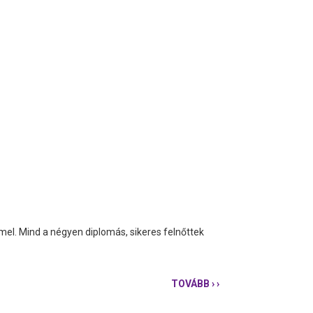
mel. Mind a négyen diplomás, sikeres felnőttek
TOVÁBB
› ›
ÁPRILIS
8-
ÁN