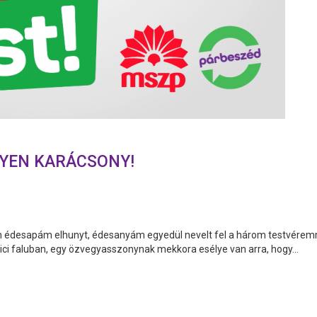
GYEN KARÁCSONY!
után édesapám elhunyt, édesanyám egyedül nevelt fel a három testvérem
ici faluban, egy özvegyasszonynak mekkora esélye van arra, hogy...