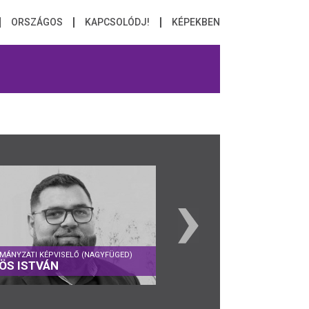
ORSZÁGOS
KAPCSOLÓDJ!
KÉPEKBEN
MÁNYZATI KÉPVISELŐ (NAGYFÜGED)
ÖNKORMÁNYZATI KÉPVISELŐ (S
ÖS ISTVÁN
JAKÁL ADRIENN
Nagyfüged
Sopron