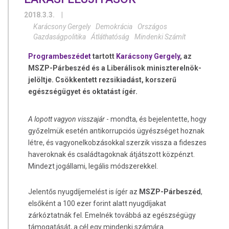
2018.3.3.
|
Karácsony Gergely
Demokrácia
Országos
Gazdaságpolitika
Átláthatóság
Mindenki Számít
Programbeszédet
tartott
Karácsony Gergely
, az
MSZP-Párbeszéd és a Liberálisok miniszterelnök-
jelöltje. Csökkentett rezsikiadást, korszerű
egészségügyet és oktatást ígér.
A lopott vagyon visszajár
- mondta, és bejelentette, hogy
győzelmük esetén antikorrupciós ügyészséget hoznak
létre, és vagyonelkobzásokkal szerzik vissza a fideszes
haveroknak és családtagoknak átjátszott közpénzt.
Mindezt jogállami, legális módszerekkel.
Jelentős nyugdíjemelést is ígér az
MSZP-Párbeszéd
,
elsőként a 100 ezer forint alatt nyugdíjakat
zárkóztatnák fel. Emelnék továbbá az egészségügy
támogatását, a cél egy mindenki számára