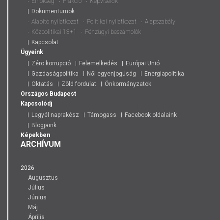
Elnökség
Frakció
Képviselők
Dokumentumok
Alapító nyilatkozat
Politikai nyilatkozat
Alapszabály
Közpolitikai 13+1
Pénzügyi beszámolók
Kapcsolat
Ügyeink
Zéro korrupció
Felemelkedés
Európai Unió
Gazdaságpolitika
Női egyenjogúság
Energiapolitika
Oktatás
Zöld fordulat
Önkormányzatok
Országos
Budapest
Kapcsolódj
Legyél naprakész
Támogass
Facebook oldalaink
Blogjaink
Képekben
ARCHÍVUM
2026
Augusztus
Július
Június
Máj
Április