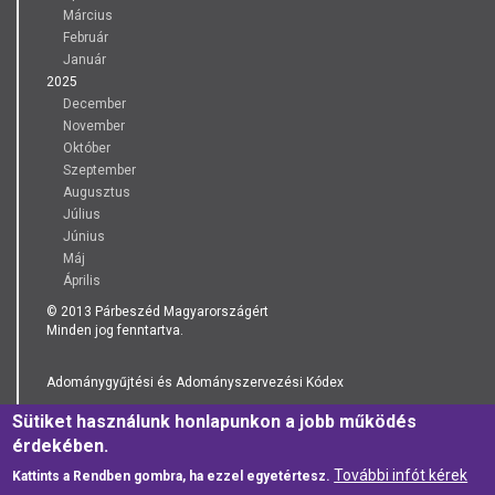
Március
Február
Január
2025
December
November
Október
Szeptember
Augusztus
Július
Június
Máj
Április
© 2013 Párbeszéd Magyarországért
Minden jog fenntartva.
Adománygyűjtési és Adományszervezési Kódex
Sütiket használunk honlapunkon a jobb működés
Adatkezelési Tájékoztató
érdekében.
További infót kérek
Kattints a Rendben gombra, ha ezzel egyetértesz.