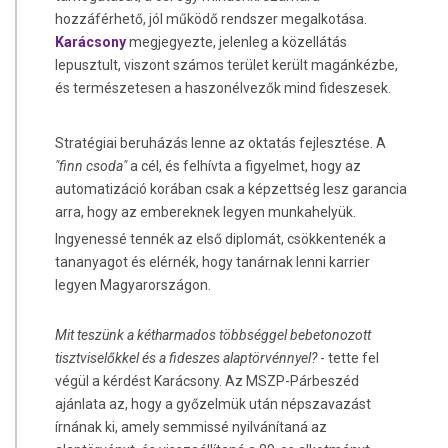
hozzáférhető, jól működő rendszer megalkotása.
Karácsony
megjegyezte, jelenleg a közellátás
lepusztult, viszont számos terület került magánkézbe,
és természetesen a haszonélvezők mind fideszesek.
Stratégiai beruházás lenne az oktatás fejlesztése. A
"finn csoda"
a cél, és felhívta a figyelmet, hogy az
automatizáció korában csak a képzettség lesz garancia
arra, hogy az embereknek legyen munkahelyük.
Ingyenessé tennék az első diplomát, csökkentenék a
tananyagot és elérnék, hogy tanárnak lenni karrier
legyen Magyarországon.
Mit teszünk a kétharmados többséggel bebetonozott
tisztviselőkkel és a fideszes alaptörvénnyel?
- tette fel
végül a kérdést Karácsony. Az MSZP-Párbeszéd
ajánlata az, hogy a győzelmük után népszavazást
írnának ki, amely semmissé nyilvánítaná az