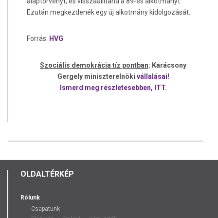
alaptörvényt, és visszaállítaná a 89-es alkotmányt.
Ezután megkezdenék egy új alkotmány kidolgozását.
Forrás:
HVG
Szociális demokrácia tíz pontban
: Karácsony
Gergely miniszterelnöki
vállalásai
!
Ismerd meg részletesebben, ITT
.
OLDALTÉRKÉP
Rólunk
Csapatunk