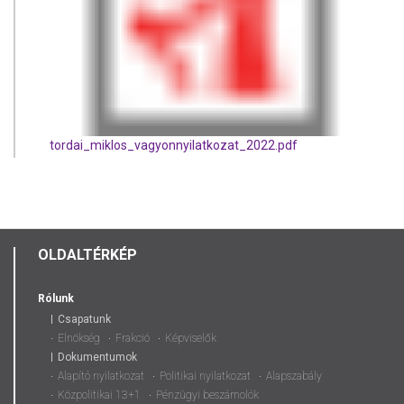
tordai_miklos_vagyonnyilatkozat_2022.pdf
OLDALTÉRKÉP
Rólunk
Csapatunk
Elnökség
Frakció
Képviselők
Dokumentumok
Alapító nyilatkozat
Politikai nyilatkozat
Alapszabály
Közpolitikai 13+1
Pénzügyi beszámolók