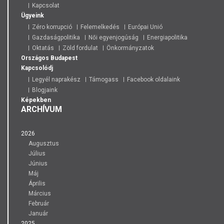
Kapcsolat
Ügyeink
Zéro korrupció
Felemelkedés
Európai Unió
Gazdaságpolitika
Női egyenjogúság
Energiapolitika
Oktatás
Zöld fordulat
Önkormányzatok
Országos
Budapest
Kapcsolódj
Legyél naprakész
Támogass
Facebook oldalaink
Blogjaink
Képekben
ARCHÍVUM
2026
Augusztus
Július
Június
Máj
Április
Március
Február
Január
2025