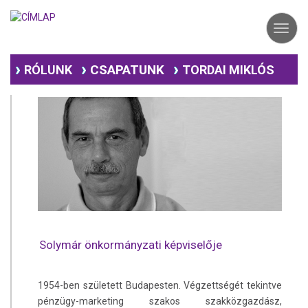
Ugrás
a
Toggl
tartalomra
navig
CSAPATUNK
RÓLUNK
TORDAI MIKLÓS
Solymár önkormányzati képviselője
1954-ben született Budapesten. Végzettségét tekintve
pénzügy-marketing szakos szakközgazdász,