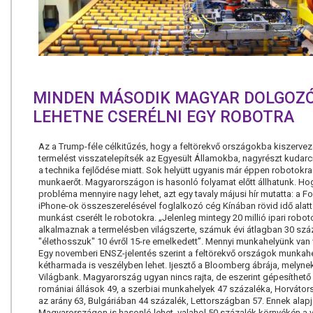
MINDEN MÁSODIK MAGYAR DOLGOZÓ
LEHETNE CSERÉLNI EGY ROBOTRA
Az a Trump-féle célkitűzés, hogy a feltörekvő országokba kiszerveze
termelést visszatelepítsék az Egyesült Államokba, nagyrészt kudarcr
a technika fejlődése miatt. Sok helyütt ugyanis már éppen robotokra 
munkaerőt. Magyarországon is hasonló folyamat előtt állhatunk. Ho
probléma mennyire nagy lehet, azt egy tavaly májusi hír mutatta: a F
iPhone-ok összeszerelésével foglalkozó cég Kínában rövid idő alatt
munkást cserélt le robotokra. „Jelenleg mintegy 20 millió ipari robot
alkalmaznak a termelésben világszerte, számuk évi átlagban 30 száz
"élethosszuk" 10 évről 15-re emelkedett”. Mennyi munkahelyünk van
Egy novemberi ENSZ-jelentés szerint a feltörekvő országok munkah
kétharmada is veszélyben lehet. Ijesztő a Bloomberg ábrája, melynek
Világbank. Magyarország ugyan nincs rajta, de eszerint gépesíthető 
romániai állások 49, a szerbiai munkahelyek 47 százaléka, Horváto
az arány 63, Bulgáriában 44 százalék, Lettországban 57. Ennek alap
Magyarországon is hasonló lehet, valahol 50 százalék környékén a 