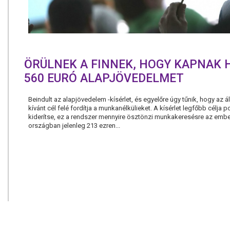
ÖRÜLNEK A FINNEK, HOGY KAPNAK 
560 EURÓ ALAPJÖVEDELMET
Beindult az alapjövedelem -kísérlet, és egyelőre úgy tűnik, hogy az ál
kívánt cél felé fordítja a munkanélkülieket. A kísérlet legfőbb célja p
kiderítse, ez a rendszer mennyire ösztönzi munkakeresésre az embe
országban jelenleg 213 ezren...