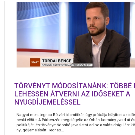
TÖRVÉNYT MÓDOSÍTANÁNK: TÖBBÉ 
LEHESSEN ÁTVERNI AZ IDŐSEKET A
NYUGDÍJEMELÉSSEL
Nagyot ment tegnap Rétvári államtitkár: úgy próbálja hülyíteni az idő
senki előtte. A Párbeszéd megelégelte az Orbán-kormány „verd át és
politikáját, és törvénymódosító javaslatot ad be a valós drágulást k
nyugdíjemelésért. Tegnap...