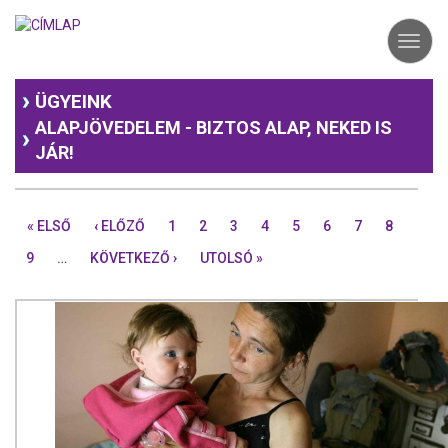
Ugrás
a
Toggl
tartalomra
navig
ÜGYEINK
ALAPJÖVEDELEM - BIZTOS ALAP, NEKED IS
JÁR!
« ELSŐ
‹ ELŐZŐ
1
2
3
4
5
6
7
8
9
…
KÖVETKEZŐ ›
UTOLSÓ »