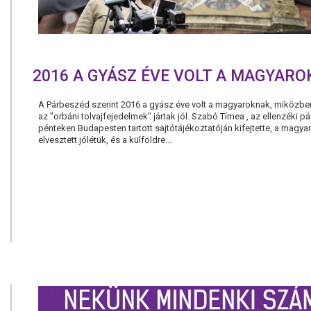
2016 A GYÁSZ ÉVE VOLT A MAGYAR
A Párbeszéd szerint 2016 a gyász éve volt a magyaroknak, miközbe
az "orbáni tolvajfejedelmek" jártak jól. Szabó Tímea , az ellenzéki pá
pénteken Budapesten tartott sajtótájékoztatóján kifejtette, a magya
elvesztett jólétük, és a külföldre...