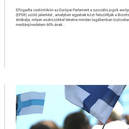
Elfogadta csütörtökön az Európai Parlament a szociális jogok európai
(EPSR) szóló jelentést , amelyben egyebek közt felszólítják a Bizot
értékelje, milyen eszközökkel lehetne minden tagállamban biztosíta
mediánjövedelem 60%-ának...