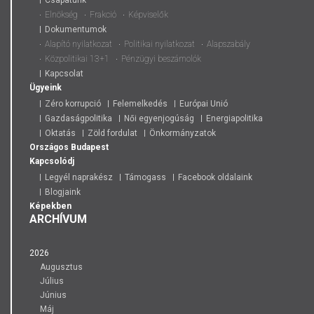
Csapatunk
Elnökség
Frakció
Képviselők
Dokumentumok
Alapító nyilatkozat
Politikai nyilatkozat
Alapszabály
Közpolitikai 13+1
Pénzügyi beszámolók
Kapcsolat
Ügyeink
Zéro korrupció
Felemelkedés
Európai Unió
Gazdaságpolitika
Női egyenjogúság
Energiapolitika
Oktatás
Zöld fordulat
Önkormányzatok
Országos
Budapest
Kapcsolódj
Legyél naprakész
Támogass
Facebook oldalaink
Blogjaink
Képekben
ARCHÍVUM
2026
Augusztus
Július
Június
Máj