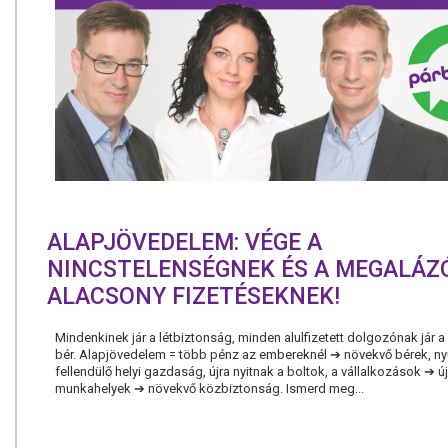
ALAPJÖVEDELEM: VÉGE A
NINCSTELENSÉGNEK ÉS A MEGALÁZ
ALACSONY FIZETÉSEKNEK!
Mindenkinek jár a létbiztonság, minden alulfizetett dolgozónak jár
bér. Alapjövedelem = több pénz az embereknél ➔ növekvő bérek, n
fellendülő helyi gazdaság, újra nyitnak a boltok, a vállalkozások ➔ új
munkahelyek ➔ növekvő közbiztonság. Ismerd meg...