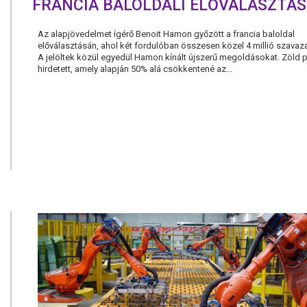
FRANCIA BALOLDALI ELŐVÁLASZTÁ
Az alapjövedelmet ígérő Benoit Hamon győzött a francia baloldal
előválasztásán, ahol két fordulóban összesen közel 4 millió szavaza
A jelöltek közül egyedül Hamon kínált újszerű megoldásokat. Zöld
hirdetett, amely alapján 50% alá csökkentené az...