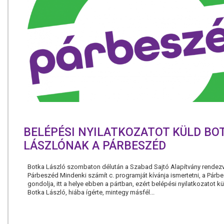
BELÉPÉSI NYILATKOZATOT KÜLD BO
LÁSZLÓNAK A PÁRBESZÉD
Botka László szombaton délután a Szabad Sajtó Alapítvány rendez
Párbeszéd Mindenki számít c. programját kívánja ismertetni, a Párb
gondolja, itt a helye ebben a pártban, ezért belépési nyilatkozatot kü
Botka László, hiába ígérte, mintegy másfél...