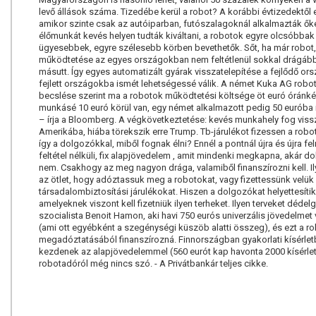
levő állások száma. Tizedébe kerül a robot? A korábbi évtizedektől e
amikor szinte csak az autóiparban, futószalagoknál alkalmazták őke
élőmunkát kevés helyen tudták kiváltani, a robotok egyre olcsóbbak
ügyesebbek, egyre szélesebb körben bevethetők. Sőt, ha már robot
működtetése az egyes országokban nem feltétlenül sokkal drágább
másutt. Így egyes automatizált gyárak visszatelepítése a fejlődő or
fejlett országokba ismét lehetségessé válik. A német Kuka AG robo
becslése szerint ma a robotok működtetési költsége öt euró óránkén
munkásé 10 euró körül van, egy német alkalmazott pedig 50 euróba i
– írja a Bloomberg. A végkövetkeztetése: kevés munkahely fog viss
Amerikába, hiába törekszik erre Trump. Tb-járulékot fizessen a robo
így a dolgozókkal, miből fognak élni? Ennél a pontnál újra és újra fe
feltétel nélküli, fix alapjövedelem , amit mindenki megkapna, akár do
nem. Csakhogy az meg nagyon drága, valamiből finanszírozni kell. Il
az ötlet, hogy adóztassuk meg a robotokat, vagy fizettessünk velük
társadalombiztosítási járulékokat. Hiszen a dolgozókat helyettesítik
amelyeknek viszont kell fizetniük ilyen terheket. Ilyen terveket dédelg
szocialista Benoit Hamon, aki havi 750 eurós univerzális jövedelmet
(ami ott egyébként a szegénységi küszöb alatti összeg), és ezt a r
megadóztatásából finanszírozná. Finnországban gyakorlati kísérlet
kezdenek az alapjövedelemmel (560 eurót kap havonta 2000 kísérleti
robotadóról még nincs szó. - A Privátbankár teljes cikke.