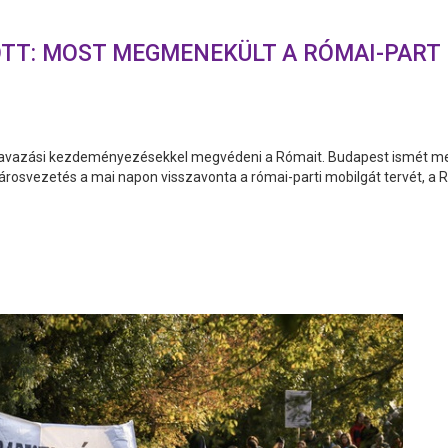
TT: MOST MEGMENEKÜLT A RÓMAI-PART
zavazási kezdeményezésekkel megvédeni a Rómait. Budapest ismét m
városvezetés a mai napon visszavonta a római-parti mobilgát tervét, a R