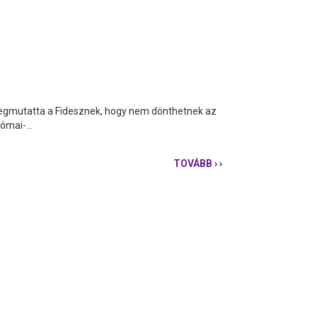
egmutatta a Fidesznek, hogy nem dönthetnek az
ómai-...
TOVÁBB
› ›
BUDAPEST
GYŐZÖTT:
MOST
MEGMENEKÜLT
A
RÓMAI-
PART