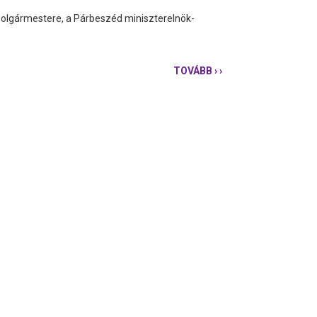
 polgármestere, a Párbeszéd miniszterelnök-
TOVÁBB
› ›
KARÁCSONY:
DRASZTIKUSABB
LÉPÉSEK
KELLENEK
SZMOGRIADÓ
IDEJÉN