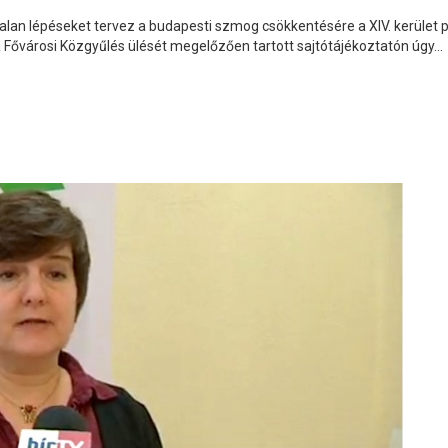
rtalan lépéseket tervez a budapesti szmog csökkentésére a XIV. kerület
 a Fővárosi Közgyűlés ülését megelőzően tartott sajtótájékoztatón úgy...