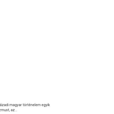
WC
AZ
NINCS
 századi magyar történelem egyik
must, az...