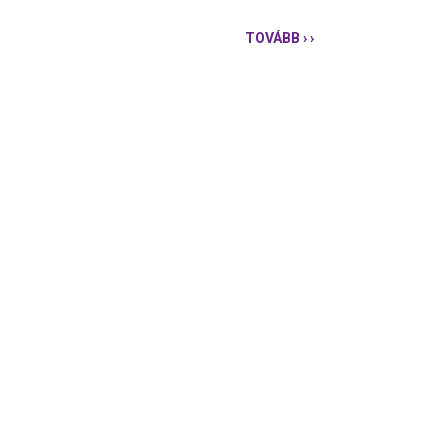
TOVÁBB
› ›
ZUGLÓ
SZOBROT
ÁLLÍT
SLACHTA
MARGITNAK