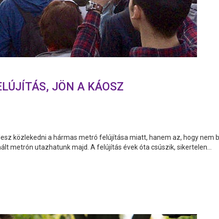
LÚJÍTÁS, JÖN A KÁOSZ
lesz közlekedni a hármas metró felújítása miatt, hanem az, hogy nem 
lt metrón utazhatunk majd. A felújítás évek óta csúszik, sikertelen...