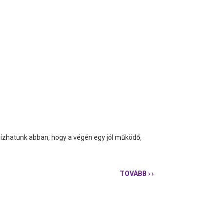
bízhatunk abban, hogy a végén egy jól működő,
TOVÁBB
› ›
INDUL
A
METRÓFELÚJÍTÁS,
JÖN
A