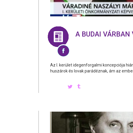
A BUDAI VÁRBAN 
Az I. kerület idegenforgalmi koncepciója hiá
huszárok és lovak parádéznak, ám az emberek