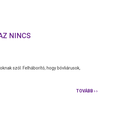
AZ NINCS
oknak szól. Felháborító, hogy bóvliárusok,
TOVÁBB
› ›
A
BUDAI
VÁRBAN
VAN
LÓ,
DE
AKADÁLYMENTESÍT
ÉS