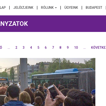
LAP
JELÖLTJEINK
RÓLUNK
ÜGYEINK
BUDAPEST
NYZATOK
ZŐ
…
2
3
4
5
6
7
8
9
10
…
KÖVETKEZ