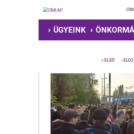
Ugrás
a
CÍM
tartalomra
ÜGYEINK
ÖNKORMÁ
« ELSŐ
‹ ELŐ