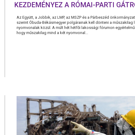
KEZDEMÉNYEZ A RÓMAI-PARTI GÁTR
Az Együtt, a Jobbik, az LMP, az MSZP és a Párbeszéd önkormányzat
szerint Óbuda-Békásmegyer polgárainak kell dönteni a műszakilag 
nyomvonalak közül. A múlt hét hétfői lakossági fórumon egyértelműe
hogy műszakilag mind a két nyomvonal...