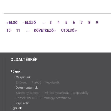
« ELSŐ
‹ ELŐZŐ
…
3
4
5
6
7
8
9
10
11
…
KÖVETKEZŐ ›
UTOLSÓ »
OLDALTÉRKÉP
Rólunk
Csapatunk
Elnökség
Frakció
Képviselők
Dokumentumok
Alapító nyilatkozat
Politikai nyilatkozat
Alapszabály
Közpolitikai 13+1
Pénzügyi beszámolók
Kapcsolat
Ügyeink