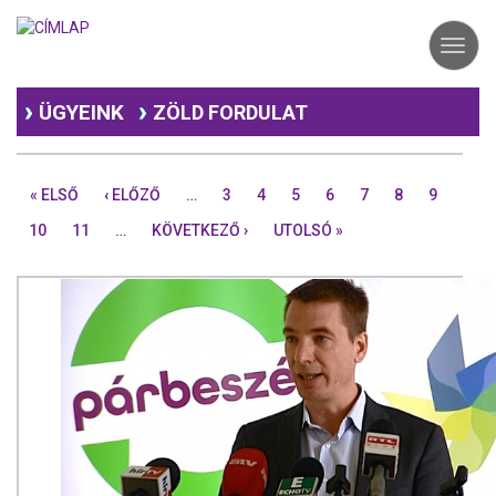
Ugrás
a
Toggl
tartalomra
navig
ÜGYEINK
ZÖLD FORDULAT
« ELSŐ
‹ ELŐZŐ
…
3
4
5
6
7
8
9
10
11
…
KÖVETKEZŐ ›
UTOLSÓ »