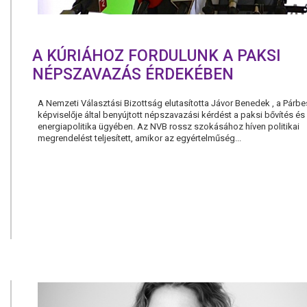
A KÚRIÁHOZ FORDULUNK A PAKSI
NÉPSZAVAZÁS ÉRDEKÉBEN
A Nemzeti Választási Bizottság elutasította Jávor Benedek , a Párb
képviselője által benyújtott népszavazási kérdést a paksi bővítés é
energiapolitika ügyében. Az NVB rossz szokásához híven politikai
megrendelést teljesített, amikor az egyértelműség...