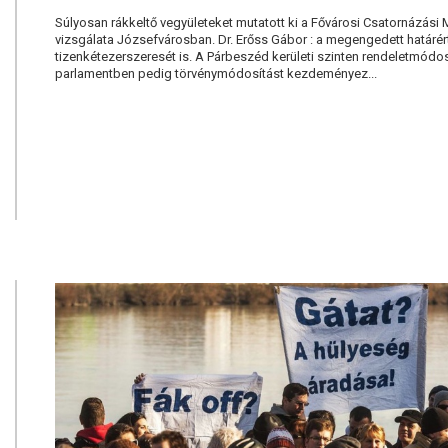
Súlyosan rákkeltő vegyületeket mutatott ki a Fővárosi Csatornázási
vizsgálata Józsefvárosban. Dr. Erőss Gábor : a megengedett határér
tizenkétezerszeresét is. A Párbeszéd kerületi szinten rendeletmódos
parlamentben pedig törvénymódosítást kezdeményez...