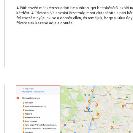
A Párbeszéd már kétszer adott be a Városliget beépítéséről szóló 
kérdést. A Fővárosi Választási Bizottság most elutasította a párt ké
fellebezést nyújtunk be a döntés ellen, és reméljük, hogy a Kúria úgy
fővárosiak kezébe adja a döntés...