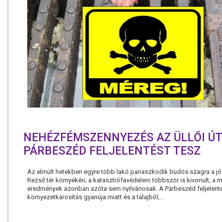
NEHÉZFÉMSZENNYEZÉS AZ ÜLLŐI ÚT
PÁRBESZÉD FELJELENTÉST TESZ
Az elmúlt hetekben egyre több lakó panaszkodik büdös szagra a jó
Rezső tér környékén; a katasztrófavédelem többször is kivonult, a m
eredmények azonban azóta sem nyilvánosak. A Párbeszéd feljelenté
környezetkárosítás gyanúja miatt és a talajból,...