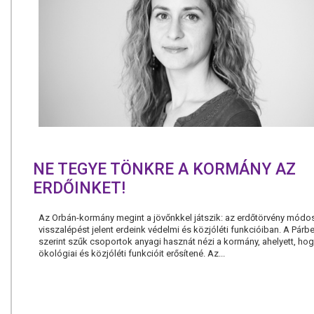
NE TEGYE TÖNKRE A KORMÁNY AZ
ERDŐINKET!
Az Orbán-kormány megint a jövőnkkel játszik: az erdőtörvény módo
visszalépést jelent erdeink védelmi és közjóléti funkcióiban. A Pár
szerint szűk csoportok anyagi hasznát nézi a kormány, ahelyett, ho
ökológiai és közjóléti funkcióit erősítené. Az...