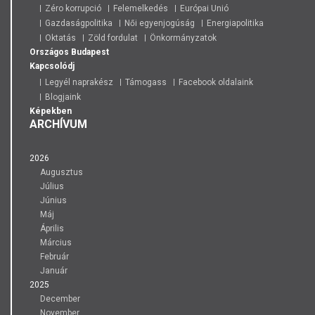
Zéro korrupció
Felemelkedés
Európai Unió
Gazdaságpolitika
Női egyenjogúság
Energiapolitika
Oktatás
Zöld fordulat
Önkormányzatok
Országos
Budapest
Kapcsolódj
Legyél naprakész
Támogass
Facebook oldalaink
Blogjaink
Képekben
ARCHÍVUM
2026
Augusztus
Július
Június
Máj
Április
Március
Február
Január
2025
December
November