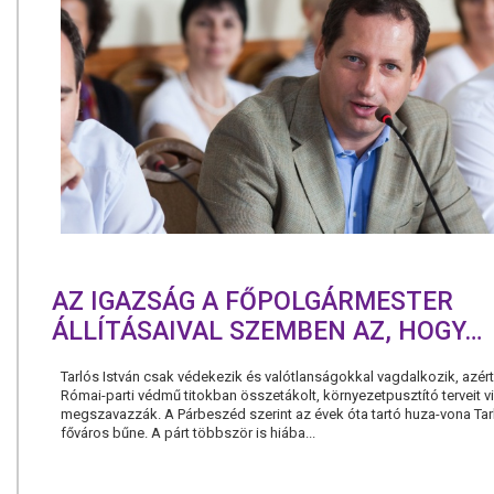
AZ IGAZSÁG A FŐPOLGÁRMESTER
ÁLLÍTÁSAIVAL SZEMBEN AZ, HOGY…
Tarlós István csak védekezik és valótlanságokkal vagdalkozik, azért
Római-parti védmű titokban összetákolt, környezetpusztító terveit 
megszavazzák. A Párbeszéd szerint az évek óta tartó huza-vona Tar
főváros bűne. A párt többször is hiába...