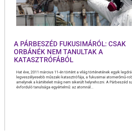
A PÁRBESZÉD FUKUSIMÁRÓL: CSAK
ORBÁNÉK NEM TANULTAK A
KATASZTRÓFÁBÓL
Hat éve, 2011 március 11-én történt a világ történetének egyik legd
legveszélyesebb műszaki katasztrófája, a fukusimai atomerőmű-ro
amelynek a kártételeit máig nem sikerült helyrehozni. A Párbeszéd sz
évforduló tanulsága egyértelmű: az atomnál...