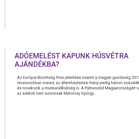
ADÓEMELÉST KAPUNK HÚSVÉTRA
AJÁNDÉKBA?
Az Európai Bizottság friss jelentése szerint a magyar gazdaság 201
recesszióban marad, az államháztartási hiány pedig három százalék 
és növekszik a munkanélküliség is. A Párbeszéd Magyarországért s
az adatok nem azonosak Matolcsy György...