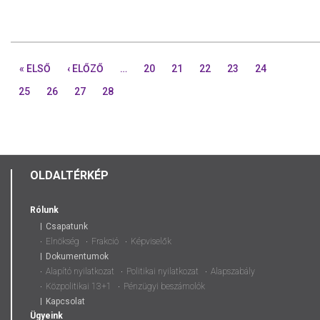
« ELSŐ
‹ ELŐZŐ
…
20
21
22
23
24
25
26
27
28
OLDALTÉRKÉP
Rólunk
Csapatunk
Elnökség
Frakció
Képviselők
Dokumentumok
Alapító nyilatkozat
Politikai nyilatkozat
Alapszabály
Közpolitikai 13+1
Pénzügyi beszámolók
Kapcsolat
Ügyeink