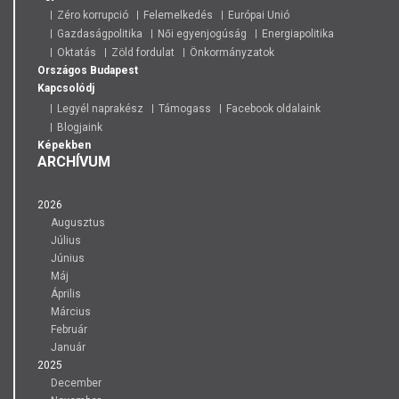
Zéro korrupció
Felemelkedés
Európai Unió
Gazdaságpolitika
Női egyenjogúság
Energiapolitika
Oktatás
Zöld fordulat
Önkormányzatok
Országos
Budapest
Kapcsolódj
Legyél naprakész
Támogass
Facebook oldalaink
Blogjaink
Képekben
ARCHÍVUM
2026
Augusztus
Július
Június
Máj
Április
Március
Február
Január
2025
December