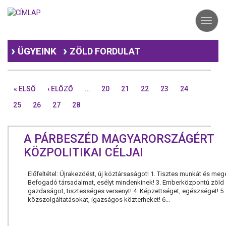
Ugrás
a
Toggl
tartalomra
navig
ÜGYEINK
ZÖLD FORDULAT
« ELSŐ
‹ ELŐZŐ
…
20
21
22
23
24
25
26
27
28
A PÁRBESZÉD MAGYARORSZÁGÉRT
KÖZPOLITIKAI CÉLJAI
Előfeltétel: Újrakezdést, új köztársaságot! 1. Tisztes munkát és megé
Befogadó társadalmat, esélyt mindenkinek! 3. Emberközpontú zöld
gazdaságot, tisztességes versenyt! 4. Képzettséget, egészséget! 5
közszolgáltatásokat, igazságos közterheket! 6...