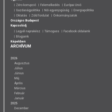
Zéro korrupció
Felemelkedés
Európai Unió
Gazdaságpolitika
Női egyenjogúság
Energiapolitika
Oktatás
Zöld fordulat
Önkormányzatok
Országos
Budapest
Kapcsolódj
Legyél naprakész
Támogass
Facebook oldalaink
Blogjaink
Képekben
ARCHÍVUM
2026
Augusztus
Július
Június
Máj
Április
Március
Február
Január
2025
December