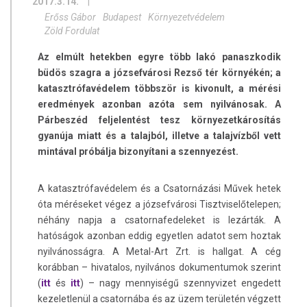
2017.3.14.
|
Erőss Gábor
Budapest
Környezetvédelem
Zöld Fordulat
Az elmúlt hetekben egyre több lakó panaszkodik
büdös szagra a józsefvárosi Rezső tér környékén; a
katasztrófavédelem többször is kivonult, a mérési
eredmények azonban azóta sem nyilvánosak. A
Párbeszéd feljelentést tesz környezetkárosítás
gyanúja miatt és a talajból, illetve a talajvízből vett
mintával próbálja bizonyítani a szennyezést.
A katasztrófavédelem és a Csatornázási Művek hetek
óta méréseket végez a józsefvárosi Tisztviselőtelepen;
néhány napja a csatornafedeleket is lezárták. A
hatóságok azonban eddig egyetlen adatot sem hoztak
nyilvánosságra. A Metal-Art Zrt. is hallgat. A cég
korábban – hivatalos, nyilvános dokumentumok szerint
(
itt
és
itt
) – nagy mennyiségű szennyvizet engedett
kezeletlenül a csatornába és az üzem területén végzett