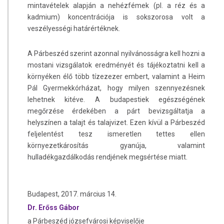
mintavételek alapján a nehézfémek (pl. a réz és a
kadmium) koncentrációja is sokszorosa volt a
veszélyességi határértéknek.
A Párbeszéd szerint azonnal nyilvánosságra kell hozni a
mostani vizsgálatok eredményét és tájékoztatni kell a
környéken élő több tízezezer embert, valamint a Heim
Pál Gyermekkórházat, hogy milyen szennyezésnek
lehetnek kitéve. A budapestiek egészségének
megőrzése érdekében a párt bevizsgáltatja a
helyszínen a talajt és talajvizet. Ezen kívül a Párbeszéd
feljelentést tesz ismeretlen tettes ellen
környezetkárosítás gyanúja, valamint
hulladékgazdálkodás rendjének megsértése miatt.
Budapest, 2017. március 14.
Dr. Erőss Gábor
a Párbeszéd józsefvárosi képviselője