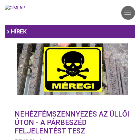
Ugrás
a
Toggl
tartalomra
navig
HÍREK
NEHÉZFÉMSZENNYEZÉS AZ ÜLLŐI
ÚTON - A PÁRBESZÉD
FELJELENTÉST TESZ