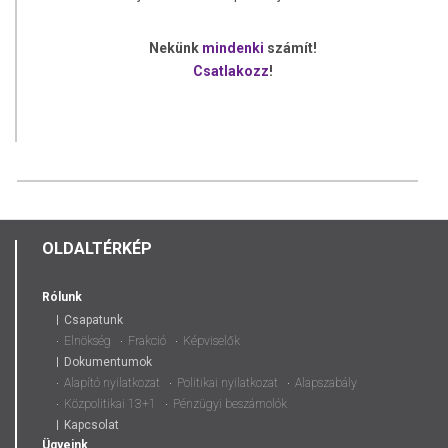
Nekünk
mindenki
számít!
Csatlakozz
!
OLDALTÉRKÉP
Rólunk
Csapatunk
Elnökség
Frakció
Képviselők
Dokumentumok
Alapító nyilatkozat
Politikai nyilatkozat
Alapszabály
Közpolitikai 13+1
Pénzügyi beszámolók
Kapcsolat
Ügyeink