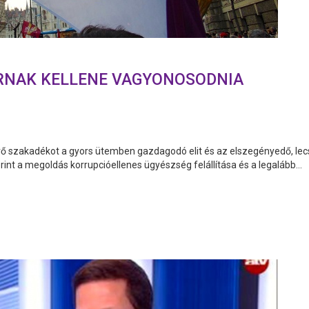
RNAK KELLENE VAGYONOSODNIA
ő szakadékot a gyors ütemben gazdagodó elit és az elszegényedő, lecs
nt a megoldás korrupcióellenes ügyészség felállítása és a legalább...