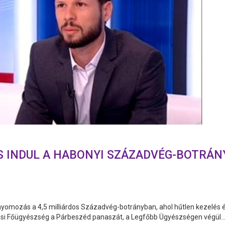
 INDUL A HABONYI SZÁZADVÉG-BOTRÁ
nyomozás a 4,5 milliárdos Századvég-botrányban, ahol hűtlen kezelés és
árosi Főügyészség a Párbeszéd panaszát, a Legfőbb Ügyészségen végül..