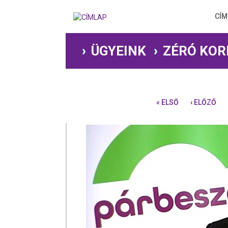
Ugrás
a
CÍM
tartalomra
ÜGYEINK
ZÉRÓ KOR
« ELSŐ
‹ ELŐZŐ