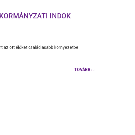
 KORMÁNYZATI INDOK
ért az ott élőket családiasabb környezetbe
TOVÁBB
› ›
HAZUGSÁG
A
FÓTI
GYERMEKOTTHON
BEZÁRÁSA
MÖGÖTTI
KORMÁNYZATI
INDOK