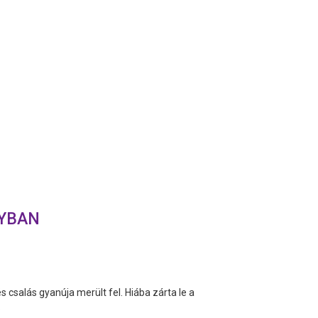
NYBAN
 csalás gyanúja merült fel. Hiába zárta le a
.