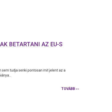
AK BETARTANI AZ EU-S
 sem tudja senki pontosan mit jelent az a
ánya...
TOVÁBB
› ›
SENKI
NEM
TUDJA,
MIÉRT
NEM