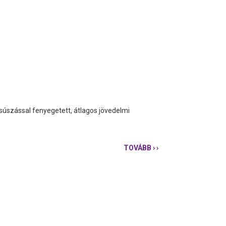
úszással fenyegetett, átlagos jövedelmi
TOVÁBB
› ›
AZ
ÁTLAGMAGYARNAK
KELLENE
VAGYONOSODNIA