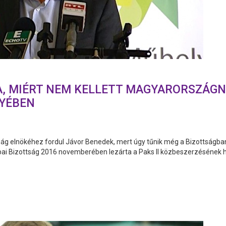
A, MIÉRT NEM KELLETT MAGYARORSZÁGN
GYÉBEN
ág elnökéhez fordul Jávor Benedek, mert úgy tűnik még a Bizottságban
ópai Bizottság 2016 novemberében lezárta a Paks II közbeszerzésének hi