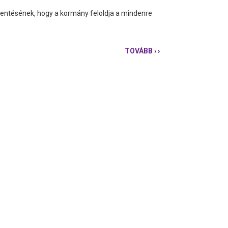
elentésének, hogy a kormány feloldja a mindenre
TOVÁBB
› ›
ORBÁN
ELBUKTA
AZ
ATOMTITKOT