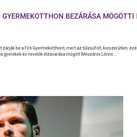
I GYERMEKOTTHON BEZÁRÁSA MÖGÖTTI
 zárják be a Fóti Gyermekotthont, mert az túlzsúfolt, korszerűtlen, ez
t a gyerekek és nevelők elzavarása mögött Mészáros Lőrinc...