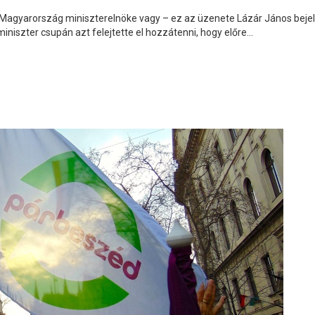
 ha Magyarország miniszterelnöke vagy – ez az üzenete Lázár János bej
miniszter csupán azt felejtette el hozzátenni, hogy előre...