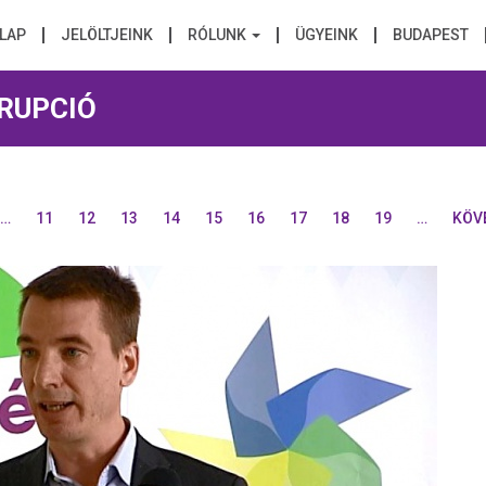
LAP
JELÖLTJEINK
RÓLUNK
ÜGYEINK
BUDAPEST
RUPCIÓ
…
11
12
13
14
15
16
17
18
19
…
KÖV