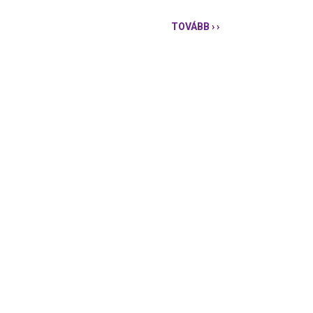
TOVÁBB
› ›
MÉGIS
NYOMOZÁS
INDUL
A
HABONYI
SZÁZADVÉG-
BOTRÁNYBAN