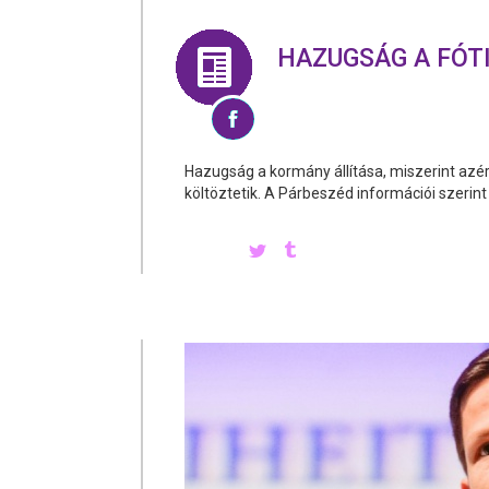
HAZUGSÁG A FÓT
Hazugság a kormány állítása, miszerint azért
költöztetik. A Párbeszéd információi szerin