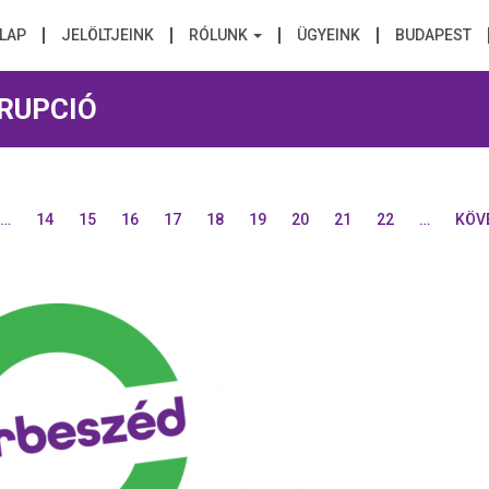
LAP
JELÖLTJEINK
RÓLUNK
ÜGYEINK
BUDAPEST
RUPCIÓ
…
14
15
16
17
18
19
20
21
22
…
KÖV