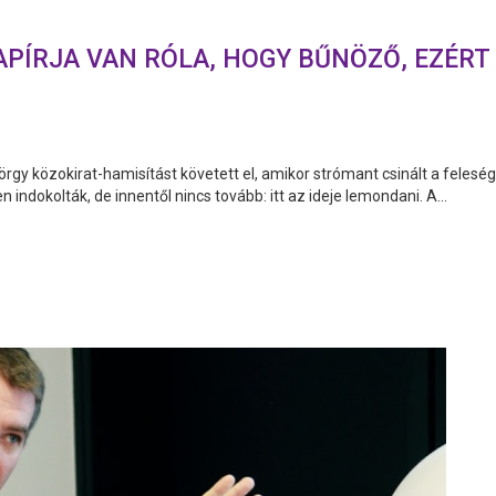
PÍRJA VAN RÓLA, HOGY BŰNÖZŐ, EZÉRT 
y közokirat-hamisítást követett el, amikor strómant csinált a feleség
indokolták, de innentől nincs tovább: itt az ideje lemondani. A...