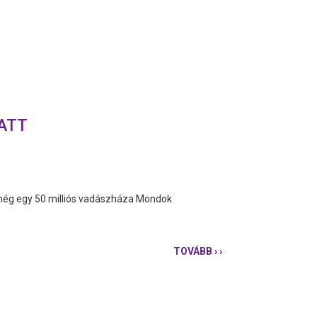
IATT
n még egy 50 milliós vadászháza Mondok
TOVÁBB
› ›
ÚJABB
FELJELENTÉS
AZ
IZSÁKI
POLGÁRMESTER