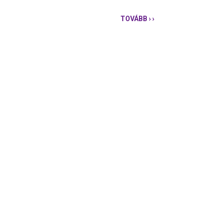
TOVÁBB
› ›
"ORBÁN
VÁRBA
KÖLTÖZÉSE
MILLIÁRDOKAT
VESZ
EL
AZ
ORSZÁG
FONTOSABB
TEENDŐITŐL"