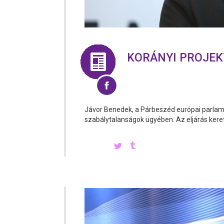
KORÁNYI PROJEKT
Jávor Benedek, a Párbeszéd európai parlame
szabálytalanságok ügyében. Az eljárás keret