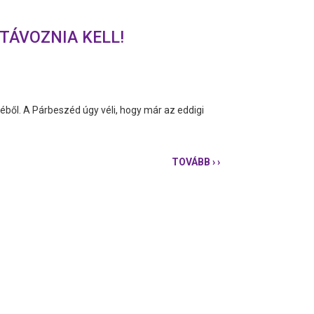
TÁVOZNIA KELL!
éből. A Párbeszéd úgy véli, hogy már az eddigi
TOVÁBB
› ›
MATOLCSYNAK
PAPÍRJA
VAN
RÓLA,
HOGY
BŰNÖZŐ,
EZÉRT
TÁVOZNIA
KELL!