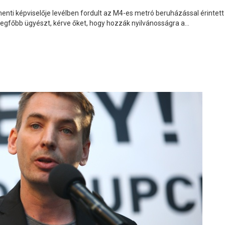
enti képviselője levélben fordult az M4-es metró beruházással érinte
legfőbb ügyészt, kérve őket, hogy hozzák nyilvánosságra a...