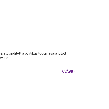
tot indított a politikus tudomására jutott
z EP...
TOVÁBB
› ›
KORÁNYI
PROJEKT
-
LEHULLT
A
LEPEL
A
KORRUPCIÓRÓL