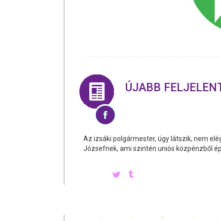
ÚJABB FELJELENT
Az izsáki polgármester, úgy látszik, nem el
Józsefnek, ami szintén uniós közpénzből épü