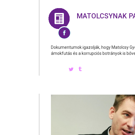
MATOLCSYNAK PA
Dokumentumok igazolják, hogy Matolcsy Györg
ámokfutás és a korrupciós botrányok is bőven 