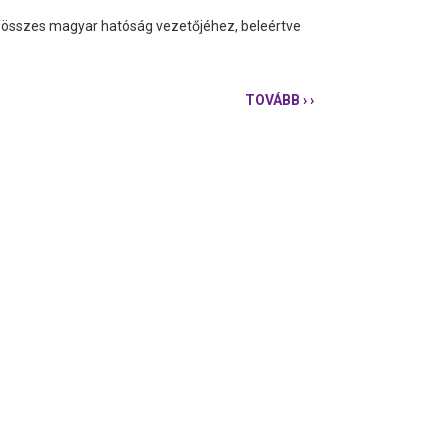
tt összes magyar hatóság vezetőjéhez, beleértve
TOVÁBB
› ›
AZ
OLAF
FŐIGAZGATÓJÁNAK
VÁLASZA
UTÁN
A
MAGYAR
HATÓSÁGOKTÓL
KÉRJÜK
A
TELJES
M4
JELENTÉS
NYILVÁNOSSÁGRA
HOZÁSÁT