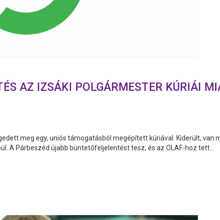
ÉS AZ IZSÁKI POLGÁRMESTER KÚRIÁI M
égedett meg egy, uniós támogatásból megépített kúriával. Kiderült, va
l. A Párbeszéd újabb büntetőfeljelentést tesz, és az OLAF-hoz tett...