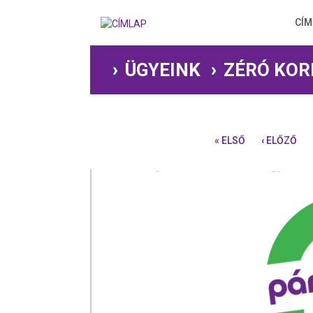
Ugrás
a
CÍM
tartalomra
ÜGYEINK
ZÉRÓ KOR
« ELSŐ
‹ ELŐZŐ