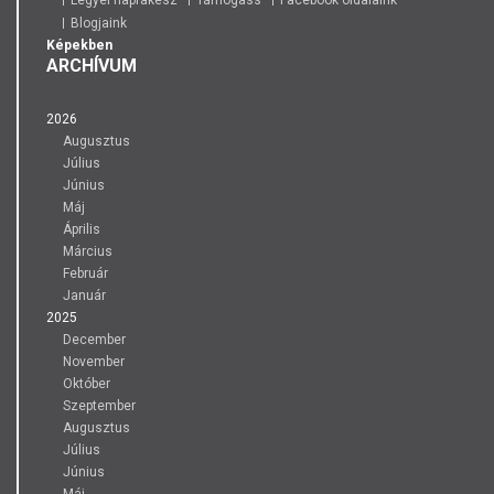
Legyél naprakész
Támogass
Facebook oldalaink
Blogjaink
Képekben
ARCHÍVUM
2026
Augusztus
Július
Június
Máj
Április
Március
Február
Január
2025
December
November
Október
Szeptember
Augusztus
Július
Június