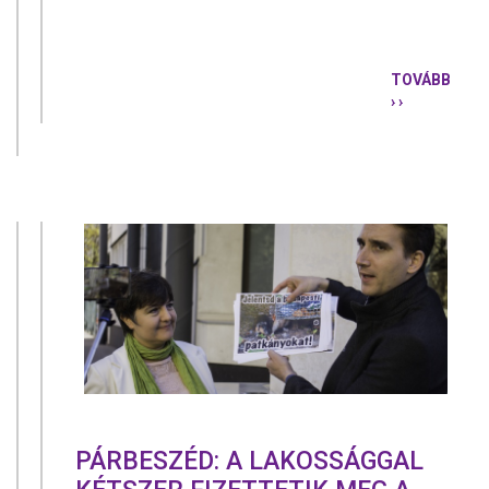
TOVÁBB
› ›
ORBÁN
VIKTOR
USZÍT
A
SZEGÉNYE
ELLEN!
PÁRBESZÉD: A LAKOSSÁGGAL