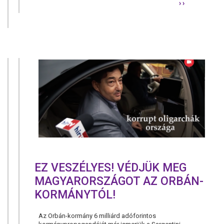
› ›
A
CSOK
BŐVÍTÉSE
TÉVÚT,
NEM
HELYETTES
A
KIVÉGZETT
LAKÁSKAS
EZ VESZÉLYES! VÉDJÜK MEG
MAGYARORSZÁGOT AZ ORBÁN-
KORMÁNYTÓL!
Az Orbán-kormány 6 milliárd adóforintos