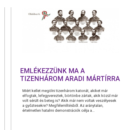
MÁRTÍRJAI
EMLÉKEZZÜNK MA A
TIZENHÁROM ARADI MÁRTÍRRA
Miért kellet megölni tizenhárom katonát, akiket már
elfogtak, lefegyvereztek, börtönbe zártak, akik közül már
volt sérült és beteg is? Akik már nem voltak veszélyesek
a győztesekre? Megfélemlítésből. Az aránytalan,
értelmetlen hatalmi demonstrációk célja a...