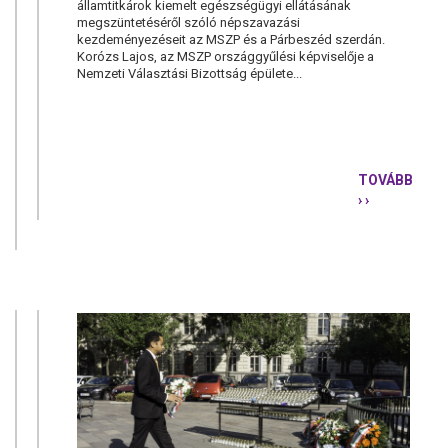
államtitkárok kiemelt egészségügyi ellátásának
megszüntetéséről szóló népszavazási
kezdeményezéseit az MSZP és a Párbeszéd szerdán.
Korózs Lajos, az MSZP országgyűlési képviselője a
Nemzeti Választási Bizottság épülete...
TOVÁBB
› ›
NE
JÁRJON
VIP-
ELLÁTÁS
A
KORMÁNYT
AZ
MSZP
ÉS
A
PÁRBESZÉ
BENYÚJTO
NÉPSZAVAZ