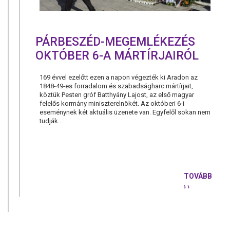
KEZDEMÉN
PÁRBESZÉD-MEGEMLÉKEZÉS
OKTÓBER 6-A MÁRTÍRJAIRÓL
169 évvel ezelőtt ezen a napon végezték ki Aradon az
1848-49-es forradalom és szabadságharc mártírjait,
köztük Pesten gróf Batthyány Lajost, az első magyar
felelős kormány miniszterelnökét. Az októberi 6-i
eseménynek két aktuális üzenete van. Egyfelől sokan nem
tudják...
TOVÁBB
› ›
PÁRBESZÉD
MEGEMLÉK
OKTÓBER
6-
A