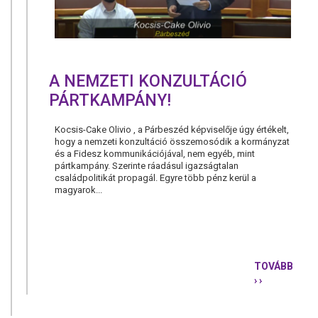
A NEMZETI KONZULTÁCIÓ
PÁRTKAMPÁNY!
Kocsis-Cake Olivio , a Párbeszéd képviselője úgy értékelt,
hogy a nemzeti konzultáció összemosódik a kormányzat
és a Fidesz kommunikációjával, nem egyéb, mint
pártkampány. Szerinte ráadásul igazságtalan
családpolitikát propagál. Egyre több pénz kerül a
magyarok...
TOVÁBB
› ›
A
NEMZETI
KONZULTÁ