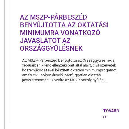
AZ MSZP-PÁRBESZÉD
BENYÚJTOTTA AZ OKTATÁSI
MINIMUMRA VONATKOZÓ
JAVASLATOT AZ
ORSZÁGGYŰLÉSNEK
Az MSZP- Párbeszéd benyújtotta az Országgyűlésnek a
februárban kilenc ellenzéki párt által aláírt, civil szervetek
közreműködésével készített oktatási minimumprogamot,
amely ciklusokon átívelő, pártfüggetlen oktatási
javaslatcsomag - közölte az MSZP országgyűlési...
TOVÁBB
› ›
AZ
MSZP-
PÁRBESZÉ