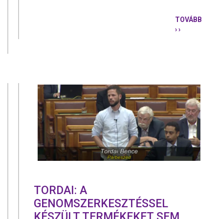
TOVÁBB
› ›
EMLÉKEZZ
MA
A
TIZENHÁR
ARADI
MÁRTÍRRA
TORDAI: A
GENOMSZERKESZTÉSSEL
KÉSZÜLT TERMÉKEKET SEM