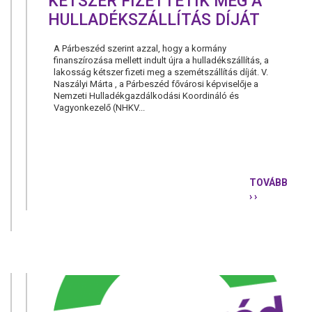
KÉTSZER FIZETTETIK MEG A
HULLADÉKSZÁLLÍTÁS DÍJÁT
A Párbeszéd szerint azzal, hogy a kormány
finanszírozása mellett indult újra a hulladékszállítás, a
lakosság kétszer fizeti meg a szemétszállítás díját. V.
Naszályi Márta , a Párbeszéd fővárosi képviselője a
Nemzeti Hulladékgazdálkodási Koordináló és
Vagyonkezelő (NHKV...
TOVÁBB
› ›
PÁRBESZÉD
A
LAKOSSÁG
KÉTSZER
FIZETTETI
MEG
A
HULLADÉKS
DÍJÁT