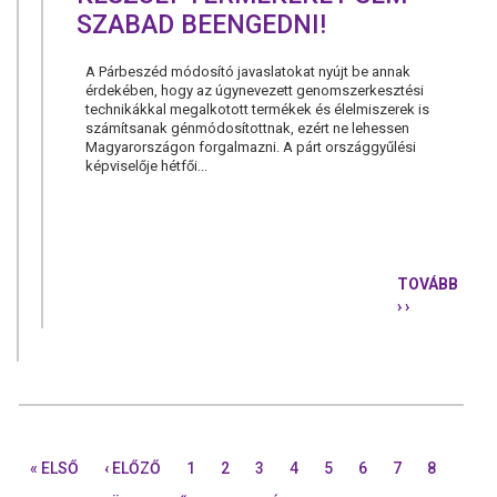
SZABAD BEENGEDNI!
A Párbeszéd módosító javaslatokat nyújt be annak
érdekében, hogy az úgynevezett genomszerkesztési
technikákkal megalkotott termékek és élelmiszerek is
számítsanak génmódosítottnak, ezért ne lehessen
Magyarországon forgalmazni. A párt országgyűlési
képviselője hétfői...
TOVÁBB
› ›
TORDAI:
A
GENOMSZE
KÉSZÜLT
TERMÉKEK
SEM
SZABAD
BEENGEDNI
« ELSŐ
‹ ELŐZŐ
1
2
3
4
5
6
7
8