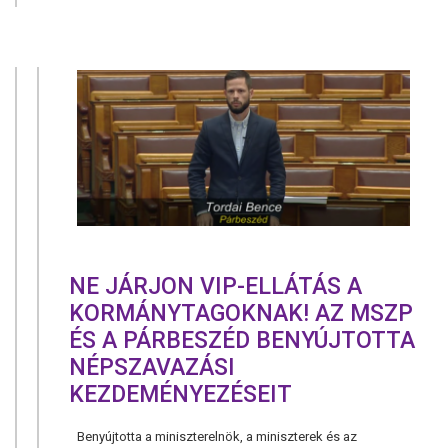
BENYÚJTO
AZ
OKTATÁSI
MINIMUMR
VONATKOZ
JAVASLAT
AZ
ORSZÁGGY
NE JÁRJON VIP-ELLÁTÁS A
KORMÁNYTAGOKNAK! AZ MSZP
ÉS A PÁRBESZÉD BENYÚJTOTTA
NÉPSZAVAZÁSI
KEZDEMÉNYEZÉSEIT
Benyújtotta a miniszterelnök, a miniszterek és az