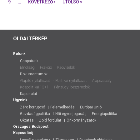
9
…
KÖVETKEZŐ ›
UTOLSÓ »
OLDALTÉRKÉP
Rólunk
Csapatunk
Elnökség
Frakció
Képviselők
Dokumentumok
Alapító nyilatkozat
Politikai nyilatkozat
Alapszabály
Közpolitikai 13+1
Pénzügyi beszámolók
Kapcsolat
Ügyeink
Zéro korrupció
Felemelkedés
Európai Unió
Gazdaságpolitika
Női egyenjogúság
Energiapolitika
Oktatás
Zöld fordulat
Önkormányzatok
Országos
Budapest
Kapcsolódj