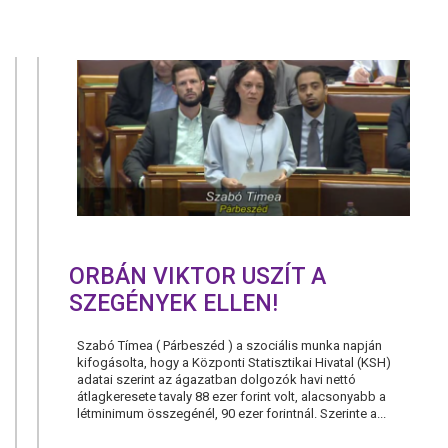
PÁRTKAMP
ORBÁN VIKTOR USZÍT A
SZEGÉNYEK ELLEN!
Szabó Tímea ( Párbeszéd ) a szociális munka napján
kifogásolta, hogy a Központi Statisztikai Hivatal (KSH)
adatai szerint az ágazatban dolgozók havi nettó
átlagkeresete tavaly 88 ezer forint volt, alacsonyabb a
létminimum összegénél, 90 ezer forintnál. Szerinte a...