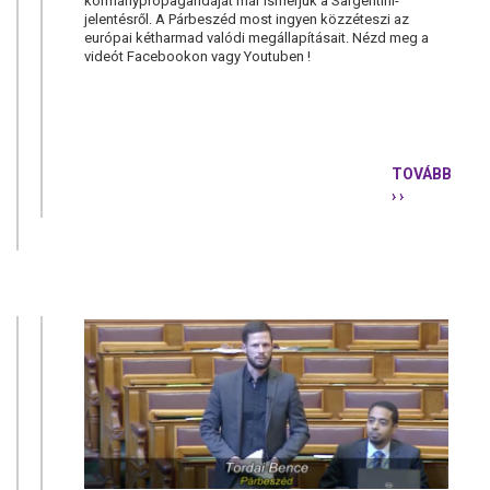
kormánypropagandáját már ismerjük a Sargentini-
jelentésről. A Párbeszéd most ingyen közzéteszi az
európai kétharmad valódi megállapításait. Nézd meg a
videót Facebookon vagy Youtuben !
TOVÁBB
› ›
EZ
VESZÉLYES!
VÉDJÜK
MEG
MAGYAROR
AZ
ORBÁN-
KORMÁNYT