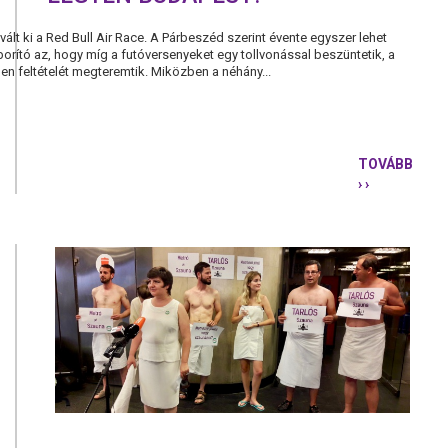
ált ki a Red Bull Air Race. A Párbeszéd szerint évente egyszer lehet
áborító az, hogy míg a futóversenyeket egy tollvonással beszüntetik, a
n feltételét megteremtik. Miközben a néhány...
TOVÁBB
› ›
NE
CSAK
A
KIVÁLTSÁG
LEGYEN
BUDAPEST!