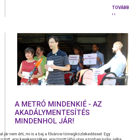
TOVÁBB
› ›
PANASZT
TESZ
A
PÁRBESZÉD
MERT
ELUTASÍTO
A
RENDŐRSÉ
A
FELJELENT
METRÓÜGY
A METRÓ MINDENKIÉ - AZ
AKADÁLYMENTESÍTÉS
MINDENHOL JÁR!
val jár nem érti, mi is a baj a fővárosi tömegközlekedéssel. Egy
zott, egy kerekesszékes, egy törött lábú utas azonban tudja: néha