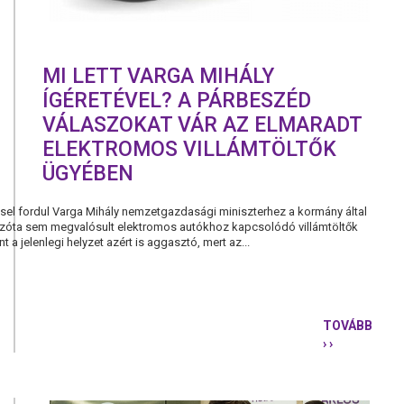
KORMÁNY
KEGYENCEI
MI LETT VARGA MIHÁLY
ÍGÉRETÉVEL? A PÁRBESZÉD
VÁLASZOKAT VÁR AZ ELMARADT
ELEKTROMOS VILLÁMTÖLTŐK
ÜGYÉBEN
sel fordul Varga Mihály nemzetgazdasági miniszterhez a kormány által
zóta sem megvalósult elektromos autókhoz kapcsolódó villámtöltők
 a jelenlegi helyzet azért is aggasztó, mert az...
TOVÁBB
› ›
MI
LETT
VARGA
MIHÁLY