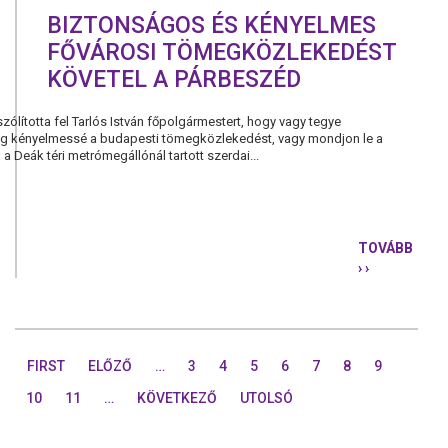
BIZTONSÁGOS ÉS KÉNYELMES
FŐVÁROSI TÖMEGKÖZLEKEDÉST
KÖVETEL A PÁRBESZÉD
zólította fel Tarlós István főpolgármestert, hogy vagy tegye
ag kényelmessé a budapesti tömegközlekedést, vagy mondjon le a
 a Deák téri metrómegállónál tartott szerdai...
TOVÁBB
› ›
BIZTONSÁ
ÉS
KÉNYELME
FŐVÁROSI
TÖMEGKÖZ
FIRST
ELŐZŐ
…
3
4
5
6
7
8
9
KÖVETEL
A
10
11
…
KÖVETKEZŐ
UTOLSÓ
PÁRBESZÉ