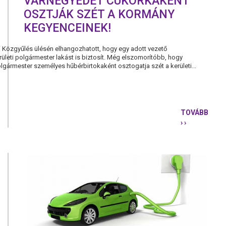
VÁRNEGYEDET CUKORKAKÉNT
OSZTJÁK SZÉT A KORMÁNY
KEGYENCEINEK!
i Közgyűlés ülésén elhangozhatott, hogy egy adott vezető
rületi polgármester lakást is biztosít. Még elszomorítóbb, hogy
olgármester személyes hűbérbirtokaként osztogatja szét a kerületi...
TOVÁBB
› ›
ELÉG
VOLT
ABBÓL,
HOGY
A
BUDAI
VÁRNEGYE
CUKORKAK
OSZTJÁK
SZÉT
A