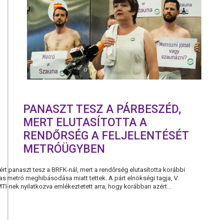
ÍGÉRETÉVE
A
PÁRBESZÉ
VÁLASZOK
VÁR
AZ
ELMARADT
ELEKTROM
VILLÁMTÖ
ÜGYÉBEN
PANASZT TESZ A PÁRBESZÉD,
MERT ELUTASÍTOTTA A
RENDŐRSÉG A FELJELENTÉSÉT
METRÓÜGYBEN
 panaszt tesz a BRFK-nál, mert a rendőrség elutasította korábbi
-as metró meghibásodása miatt tettek. A párt elnökségi tagja, V.
TI-nek nyilatkozva emlékeztetett arra, hogy korábban azért...