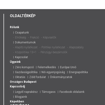
OLDALTÉRKÉP
Rólunk
Csapatunk
Elnökség
Frakció
Képviselők
Dokumentumok
Alapító nyilatkozat
Politikai nyilatkozat
Alapszabály
Közpolitikai 13+1
Pénzügyi beszámolók
Kapcsolat
Ügyeink
Zéro korrupció
Felemelkedés
Európai Unió
Gazdaságpolitika
Női egyenjogúság
Energiapolitika
Oktatás
Zöld fordulat
Önkormányzatok
Országos
Budapest
Kapcsolódj
Legyél naprakész
Támogass
Facebook oldalaink
Blogjaink
Képekben