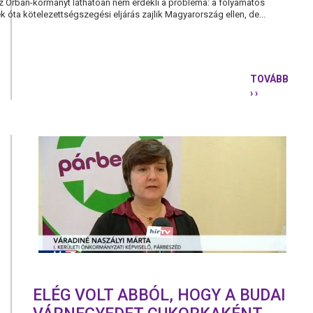
Orbán-kormányt láthatóan nem érdekli a probléma: a folyamatos
ek óta kötelezettségszegési eljárás zajlik Magyarország ellen, de...
TOVÁBB
› ›
A
FIDESZ
LEMONDO
A
BUDAPESTI
TÜDEJÉRŐ
ELÉG VOLT ABBÓL, HOGY A BUDAI