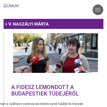
Ugrás
a
Toggl
tartalomra
navig
V. NASZÁLYI MÁRTA
A FIDESZ LEMONDOTT A
BUDAPESTIEK TÜDEJÉRŐL
sen a szállópor-szennyezés évente ezrek halálát és tízezrek