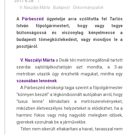
2017.6.28.
|
V. Naszályi Márta
Budapest
Önkormányzatok
A
Párbeszéd
ügyvivője arra szólította fel Tarlós
István főpolgármestert, hogy vagy tegye
biztonságossá és viszonylag kényelmessé a
budapesti tömegközlekedést, vagy mondjon le a
posztjáról.
V. Naszályi Márta
a Deák téri metrómegállónál tartott
szerdai sajtótájékoztatóján azt mondta, a 3-as
metróban utazók úgy érezhetik magukat, mintha egy
szaunában lennének
.
A Párbeszéd elnökségi tagja szerint a főpolgármester
"könnyen beszél" a légkondicionált autójában arról, hogy
"luxus lenne" klímásítani a metrószerelvényeket,
miközben életveszélyes helyzeteket is előidézhet, ha a
harminc fokos vagy még nagyobb melegben idősek,
gyerekek szorulnak be a járművekbe.
Télen nem sikerült eltakarítani a havat, tavasszal nem