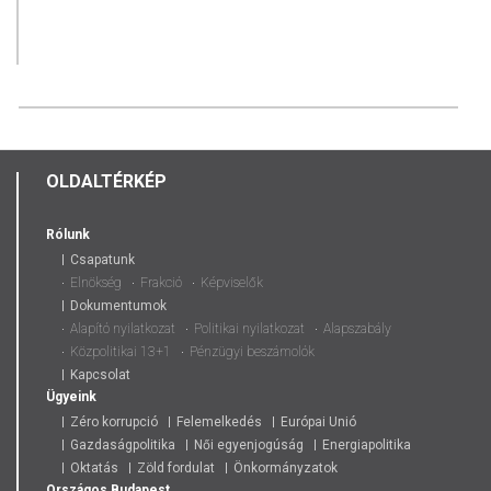
OLDALTÉRKÉP
Rólunk
Csapatunk
Elnökség
Frakció
Képviselők
Dokumentumok
Alapító nyilatkozat
Politikai nyilatkozat
Alapszabály
Közpolitikai 13+1
Pénzügyi beszámolók
Kapcsolat
Ügyeink
Zéro korrupció
Felemelkedés
Európai Unió
Gazdaságpolitika
Női egyenjogúság
Energiapolitika
Oktatás
Zöld fordulat
Önkormányzatok
Országos
Budapest