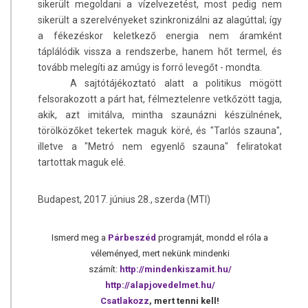
sikerült megoldani a vízelvezetést, most pedig nem
sikerült a szerelvényeket szinkronizálni az alagúttal; így
a fékezéskor keletkező energia nem áramként
táplálódik vissza a rendszerbe, hanem hőt termel, és
tovább melegíti az amúgy is forró levegőt - mondta.
A sajtótájékoztató alatt a politikus mögött
felsorakozott a párt hat, félmeztelenre vetkőzött tagja,
akik, azt imitálva, mintha szaunázni készülnének,
törölközőket tekertek maguk köré, és "Tarlós szauna",
illetve a "Metró nem egyenlő szauna" feliratokat
tartottak maguk elé.
Budapest, 2017. június 28., szerda (MTI)
Ismerd meg a
Párbeszéd
programját, mondd el róla a
véleményed, mert nekünk mindenki
számít:
http://mindenkiszamit.hu/
http://alapjovedelmet.hu/
Csatlakozz
, mert tenni kell!