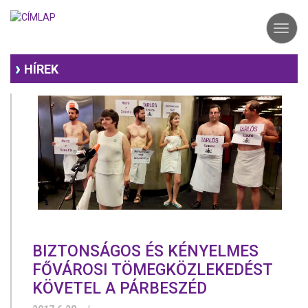
Ugrás
a
Toggl
tartalomra
navig
HÍREK
BIZTONSÁGOS ÉS KÉNYELMES
FŐVÁROSI TÖMEGKÖZLEKEDÉST
KÖVETEL A PÁRBESZÉD