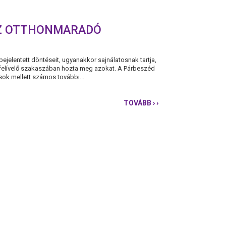
AZ OTTHONMARADÓ
jelentett döntéseit, ugyanakkor sajnálatosnak tartja,
 felívelő szakaszában hozta meg azokat. A Párbeszéd
sok mellett számos további...
TOVÁBB
› ›
TELJES
BÉRTÁMOGATÁST
A
BEZÁRT
SZEKTOROKNAK
ÉS
AZ
OTTHONMARADÓ
SZÜLŐKNEK!