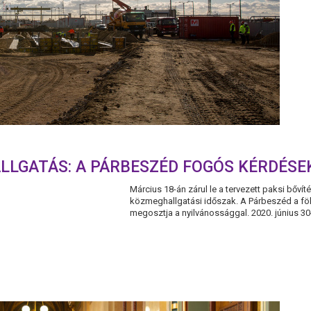
LLGATÁS: A PÁRBESZÉD FOGÓS KÉRDÉSE
Március 18-án zárul le a tervezett paksi bőví
közmeghallgatási időszak. A Párbeszéd a fölt
megosztja a nyilvánossággal. 2020. június 30-á