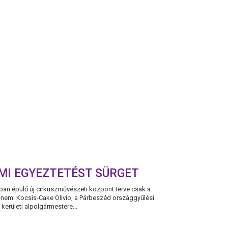
HOZZA
ELŐRE
A
TAVASZI
SZÜNETET
AZ
ISKOLÁKBAN,
ÉS
HALADÉKTALANUL
KEZDJE
MEG
A
PEDAGÓGUSOK
OLTÁSÁT!
MI EGYEZTETÉST SÜRGET
ban épülő új cirkuszművészeti központ terve csak a
t nem. Kocsis-Cake Olivio, a Párbeszéd országgyűlési
kerületi alpolgármestere...