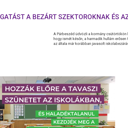
GATÁST A BEZÁRT SZEKTOROKNAK ÉS 
A Párbeszéd üdvözli a kormány csütörtökön be
hogy ismét későn, a harmadik hullám erősen
az általa már korábban javasolt iskolabezárá