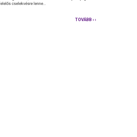
lelős cselekvésre lenne...
TOVÁBB
› ›
NEMZETI
OLTÁSI
BIZOTTSÁG
VEGYE
ÁT
A
BUKOTT
KORMÁNYTÓL
AZ
OLTÁSI
PROGRAM
VÉGREHAJTÁSÁT!