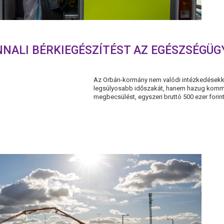
NNALI BÉRKIEGÉSZÍTÉST AZ EGÉSZSÉGÜG
Az Orbán-kormány nem valódi intézkedésekkel
legsúlyosabb időszakát, hanem hazug kommu
megbecsülést, egyszeri bruttó 500 ezer forinto