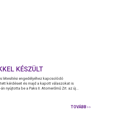
KKEL KÉSZÜLT
tés létesítési engedélyéhez kapcsolódó
ett kérdéseit és majd a kapott válaszokat is
n nyújtotta be a Paks II. Atomerőmű Zrt. az új...
TOVÁBB
› ›
PAKSI
KÖZMEGHALLGATÁ
A
PÁRBESZÉD