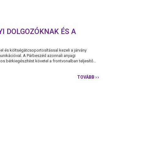
YI DOLGOZÓKNAK ÉS A
 és költségátcsoportosítással kezeli a járvány
nikációval. A Párbeszéd azonnali anyagi
s bérkiegészítést követel a frontvonalban teljesítő...
TOVÁBB
› ›
PÁRBESZÉD:
AZONNALI
BÉRKIEGÉSZÍTÉST
AZ
EGÉSZSÉGÜGYI
DOLGOZÓKNAK
ÉS
A
MENTŐSÖKNEK!