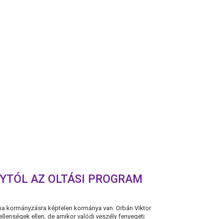
FOGÓS
KÉRDÉSEKKEL
KÉSZÜLT
NYTÓL AZ OLTÁSI PROGRAM
a kormányzásra képtelen kormánya van. Orbán Viktor
lt ellenségek ellen, de amikor valódi veszély fenyegeti