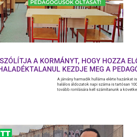
SZÓLÍTJA A KORMÁNYT, HOGY HOZZA EL
 HALADÉKTALANUL KEZDJE MEG A PEDAG
A járvány harmadik hulláma elérte hazánkat is,
halálos áldozatok napi száma is tartósan 100 f
tovább romlására kell számítanunk a következő