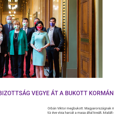
 BIZOTTSÁG VEGYE ÁT A BUKOTT KORMÁ
Orbán Viktor megbukott. Magyarországnak m
tíz éve vívja harcát a maga által kreált, kitalá