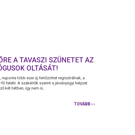
ŐRE A TAVASZI SZÜNETET AZ
ÓGUSOK OLTÁSÁT!
 naponta több ezer új fertőzöttet regisztrálnak, a
ő feletti. A szakértők szerint a járványügyi helyzet
 két hétben, így nem is...
TOVÁBB
› ›
A
PÁRBESZÉD
FELSZÓLÍTJA
A
KORMÁNYT,
HOGY