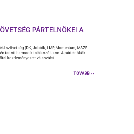
ÖVETSÉG PÁRTELNÖKEI A
zéki szövetség (DK, Jobbik, LMP, Momentum, MSZP,
én tartott harmadik találkozójukon. A pártelnökök
által kezdeményezett választási...
TOVÁBB
› ›
ÚJABB
DÖNTÉSEKET
HOZTAK
A
DEMOKRATA
ELLENZÉKI
SZÖVETSÉG
PÁRTELNÖKEI
A
2022-
ES