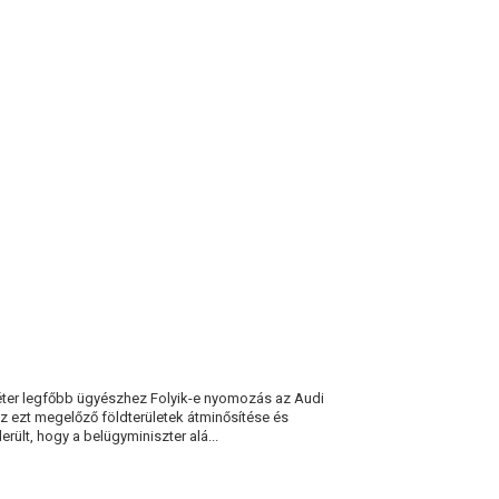
A
SZOCIÁLIS
DOLGOZÓKNAK!
Péter legfőbb ügyészhez Folyik-e nyomozás az Audi
 az ezt megelőző földterületek átminősítése és
ült, hogy a belügyminiszter alá...