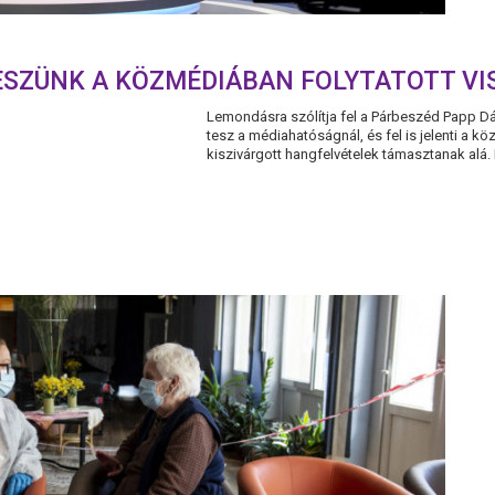
ESZÜNK A KÖZMÉDIÁBAN FOLYTATOTT VI
Lemondásra szólítja fel a Párbeszéd Papp Dá
tesz a médiahatóságnál, és fel is jelenti a k
kiszivárgott hangfelvételek támasztanak alá. 