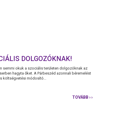
CIÁLIS DOLGOZÓKNAK!
n semmi okuk a szociális területen dolgozóknak az
cserben hagyta őket. A Párbeszéd azonnali béremelést
os költségvetési módosító...
TOVÁBB
› ›
SZOCIÁLIS
MUNKA
NAPJA
–
VALÓDI
MEGBECSÜLÉST