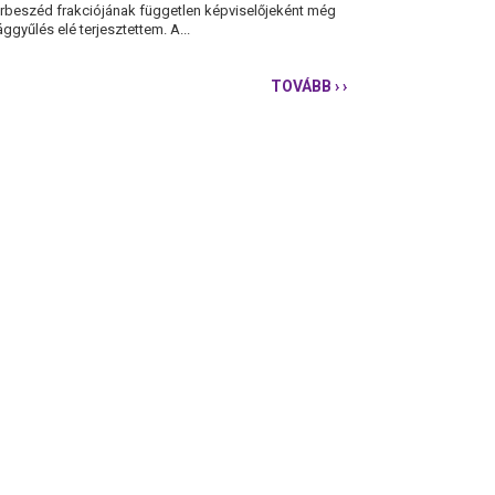
Párbeszéd frakciójának független képviselőjeként még
ggyűlés elé terjesztettem. A...
TOVÁBB
› ›
ÉTTERMI
ÁFA
CSÖKKENTÉSE:
ORBÁN
VIKTOR
VÉGRE
ELFOGADTA
A
PÁRBESZÉD
JAVASLATÁT