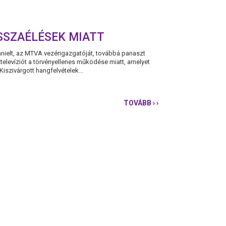
SSZAÉLÉSEK MIATT
nielt, az MTVA vezérigazgatóját, továbbá panaszt
öztelevíziót a törvényellenes működése miatt, amelyet
Kiszivárgott hangfelvételek...
TOVÁBB
› ›
FELJELENTÉST
TESZÜNK
A
KÖZMÉDIÁBAN
FOLYTATOTT
VISSZAÉLÉSEK
MIATT