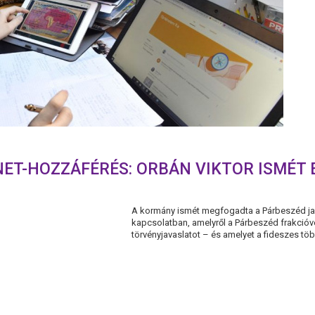
NET-HOZZÁFÉRÉS: ORBÁN VIKTOR ISMÉT 
A kormány ismét megfogadta a Párbeszéd java
kapcsolatban, amelyről a Párbeszéd frakcióve
törvényjavaslatot – és amelyet a fideszes töb