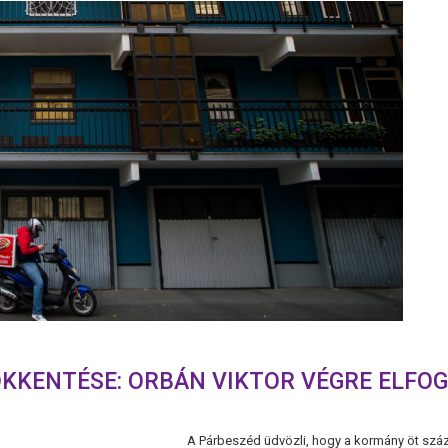
ÖKKENTÉSE: ORBÁN VIKTOR VÉGRE ELFO
A Párbeszéd üdvözli, hogy a kormány öt százal