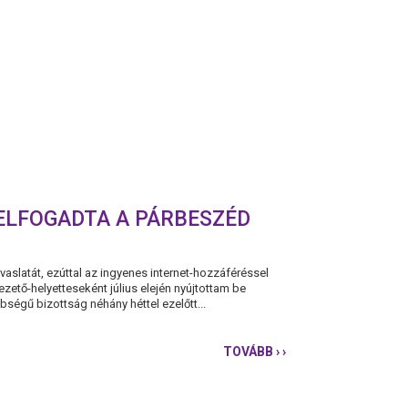
KORMÁNY-
ÉS
KORSZAKVÁLTÁS
ÉRDEKÉBEN
ELFOGADTA A PÁRBESZÉD
slatát, ezúttal az ingyenes internet-hozzáféréssel
zető-helyetteseként július elején nyújtottam be
bségű bizottság néhány héttel ezelőtt...
TOVÁBB
› ›
INGYENES
INTERNET-
HOZZÁFÉRÉS:
ORBÁN