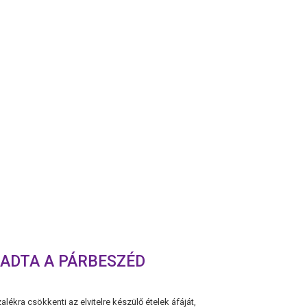
VIKTOR
ISMÉT
ELFOGADTA
A
PÁRBESZÉD
JAVASLATÁT
GADTA A PÁRBESZÉD
ékra csökkenti az elvitelre készülő ételek áfáját,