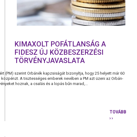
KIMAXOLT POFÁTLANSÁG A
FIDESZ ÚJ KÖZBESZERZÉSI
TÖRVÉNYJAVASLATA
 (PM) szerint Orbánék kapzsiságát bizonyítja, hogy 25 helyett már 60
i a közpénzt. A tisztességes emberek nevében a PM azt üzeni az Orbán-
ényeket hoznak, a csalás és a lopás bűn marad,...
TOVÁBB
› ›
KIMAXOLT
POFÁTLAN
A
FIDESZ