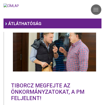
Ugrás
a
Toggl
tartalomra
navig
ÁTLÁTHATÓSÁG
TIBORCZ MEGFEJTE AZ
ÖNKORMÁNYZATOKAT, A PM
FELJELENT!