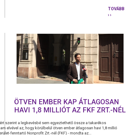
TOVÁBB
› ›
TÖBBSÉGÉ
FIDESZES
POLGÁRME
JÁTSZOTT
A
TELEPÜLÉS
PÉNZÉVEL
A
BRÓKERCÉG
ÖTVEN EMBER KAP ÁTLAGOSAN
HAVI 1,8 MILLIÓT AZ FKF ZRT.-NÉL
t szerint a legkevésbé sem egyeztethető össze a takarékos
am elvével az, hogy körülbelül ötven ember átlagosan havi 1,8 millió
rület-fenntartó Nonprofit Zrt.-nél (FKF) - mondta az...