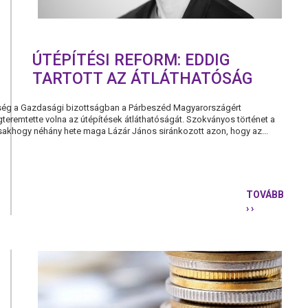
ÚTÉPÍTÉSI REFORM: EDDIG
TARTOTT AZ ÁTLÁTHATÓSÁG
ég a Gazdasági bizottságban a Párbeszéd Magyarországért
gteremtette volna az útépítések átláthatóságát. Szokványos történet a
khogy néhány hete maga Lázár János siránkozott azon, hogy az...
TOVÁBB
› ›
ÚTÉPÍTÉSI
REFORM:
EDDIG
TARTOTT
AZ
ÁTLÁTHAT