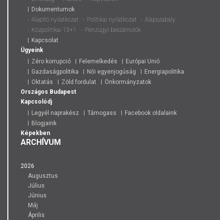
Dokumentumok
Alapító nyilatkozat
Politikai nyilatkozat
Alapszabály
Közpolitikai 13+1
Pénzügyi beszámolók
Kapcsolat
Ügyeink
Zéro korrupció
Felemelkedés
Európai Unió
Gazdaságpolitika
Női egyenjogúság
Energiapolitika
Oktatás
Zöld fordulat
Önkormányzatok
Országos
Budapest
Kapcsolódj
Legyél naprakész
Támogass
Facebook oldalaink
Blogjaink
Képekben
ARCHÍVUM
2026
Augusztus
Július
Június
Máj
Április