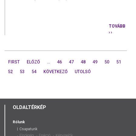
TOVÁBB
› ›
ÖTVEN
EMBER
KAP
ÁTLAGOSA
HAVI
FIRST
ELŐZŐ
…
46
47
48
49
50
51
1,8
MILLIÓT
52
53
54
KÖVETKEZŐ
UTOLSÓ
AZ
FKF
ZRT.-
NÉL
OLDALTÉRKÉP
Rólunk
Csapatunk
Elnökség
Frakció
Képviselők