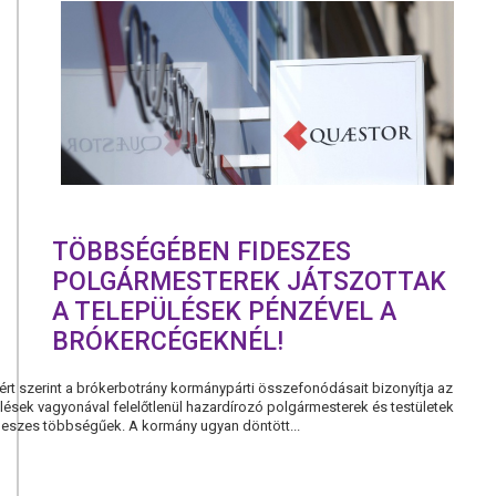
ÚJ
KÖZBESZER
TÖRVÉNYJA
TÖBBSÉGÉBEN FIDESZES
POLGÁRMESTEREK JÁTSZOTTAK
A TELEPÜLÉSEK PÉNZÉVEL A
BRÓKERCÉGEKNÉL!
t szerint a brókerbotrány kormánypárti összefonódásait bizonyítja az
pülések vagyonával felelőtlenül hazardírozó polgármesterek és testületek
deszes többségűek. A kormány ugyan döntött...