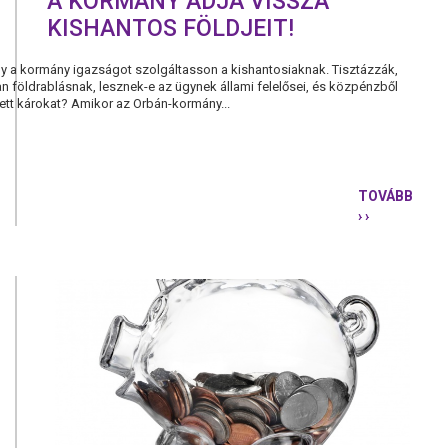
A KORMÁNY ADJA VISSZA
KISHANTOS FÖLDJEIT!
hogy a kormány igazságot szolgáltasson a kishantosiaknak. Tisztázzák,
lan földrablásnak, lesznek-e az ügynek állami felelősei, és közpénzből
zett károkat? Amikor az Orbán-kormány...
TOVÁBB
› ›
A
KORMÁNY
ADJA
VISSZA
KISHANTO
FÖLDJEIT!