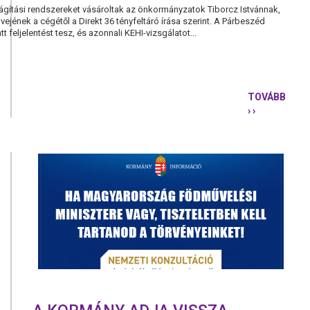
gítási rendszereket vásároltak az önkormányzatok Tiborcz Istvánnak,
vejének a cégétől a Direkt 36 tényfeltáró írása szerint. A Párbeszéd
 feljelentést tesz, és azonnali KEHI-vizsgálatot...
TOVÁBB
› ›
TIBORCZ
MEGFEJTE
AZ
ÖNKORMÁN
A
PM
FELJELENT