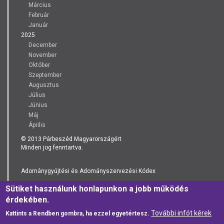
Március
Február
Január
2025
December
November
Október
Szeptember
Augusztus
Július
Június
Máj
Április
© 2013 Párbeszéd Magyarországért
Minden jog fenntartva.
Adománygyűjtési és Adományszervezési Kódex
Sütiket használunk honlapunkon a jobb működés
Adatkezelési Tájékoztató
érdekében.
További infót kérek
Kattints a Rendben gombra, ha ezzel egyetértesz.