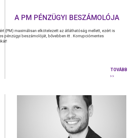
A PM PÉNZÜGYI BESZÁMOLÓJA
 (PM) maximálisan elkötelezett az átláthatóság mellett, ezért is
es pénzügyi beszámolóját, bővebben itt . Korrupciómentes
ikát!
TOVÁBB
› ›
A
PM
PÉNZÜGYI
BESZÁMOL