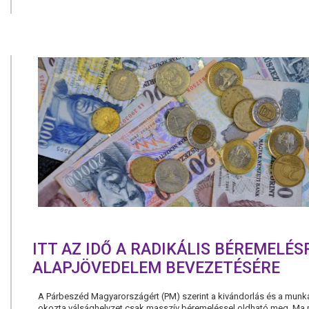
ITT AZ IDŐ A RADIKÁLIS BÉREMELÉS
ALAPJÖVEDELEM BEVEZETÉSÉRE
A Párbeszéd Magyarországért (PM) szerint a kivándorlás és a munk
okozta válsághelyzet csak masszív béremeléssel oldható meg. Ma