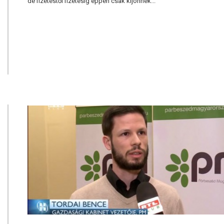
de fizetéstől fizetésig éppen csak kijönnek...