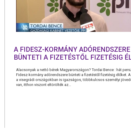
A FIDESZ-KORMÁNY ADÓRENDSZERE
BÜNTETI A FIZETÉSTŐL FIZETÉSIG 
Alacsonyak a nettó bérek Magyarországon? Tordai Bence : hát persz
Fidesz-kormány adórendszere bünteti a fizetéstől fizetésig élőket. 
a visegrádi országokban is igazságos, többkulcsos személyi jöve
van, itthon viszont eltörölték az...