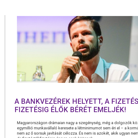
A BANKVEZÉREK HELYETT, A FIZETÉ
FIZETÉSIG ÉLŐK BÉRÉT EMELJÉK!
Magyarországon drámaian nagy a szegénység, még a dolgozók közö
egymillió munkavállaló keresete a létminimumot sem éri el – a kor
nem az ő sorsuk javítását célozza. És nem is azokét, akik ugyan ne