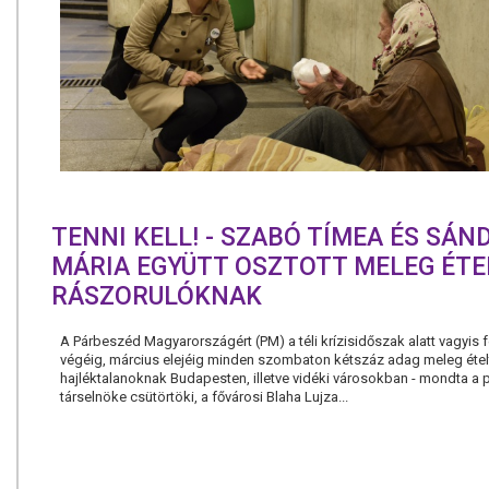
TENNI KELL! - SZABÓ TÍMEA ÉS SÁN
MÁRIA EGYÜTT OSZTOTT MELEG ÉTE
RÁSZORULÓKNAK
A Párbeszéd Magyarországért (PM) a téli krízisidőszak alatt vagyis 
végéig, március elejéig minden szombaton kétszáz adag meleg ételt
hajléktalanoknak Budapesten, illetve vidéki városokban - mondta a p
társelnöke csütörtöki, a fővárosi Blaha Lujza...