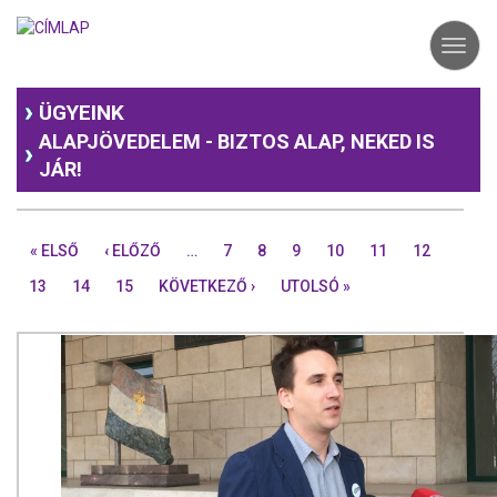
Ugrás
a
Toggl
tartalomra
navig
ÜGYEINK
ALAPJÖVEDELEM - BIZTOS ALAP, NEKED IS
JÁR!
« ELSŐ
‹ ELŐZŐ
…
7
8
9
10
11
12
13
14
15
KÖVETKEZŐ ›
UTOLSÓ »