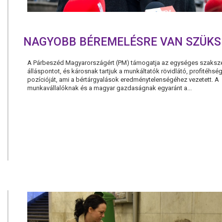
NAGYOBB BÉREMELÉSRE VAN SZÜKS
A Párbeszéd Magyarországért (PM) támogatja az egységes szaksze
álláspontot, és károsnak tartjuk a munkáltatók rövidlátó, profitéhség
pozícióját, ami a bértárgyalások eredménytelenségéhez vezetett. A
munkavállalóknak és a magyar gazdaságnak egyaránt a...