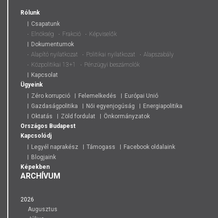
Rólunk
Csapatunk
Elnökség
Frakció
Képviselők
Dokumentumok
Alapító nyilatkozat
Politikai nyilatkozat
Alapszabály
Közpolitikai 13+1
Pénzügyi beszámolók
Kapcsolat
Ügyeink
Zéro korrupció
Felemelkedés
Európai Unió
Gazdaságpolitika
Női egyenjogúság
Energiapolitika
Oktatás
Zöld fordulat
Önkormányzatok
Országos
Budapest
Kapcsolódj
Legyél naprakész
Támogass
Facebook oldalaink
Blogjaink
Képekben
ARCHÍVUM
2026
Augusztus