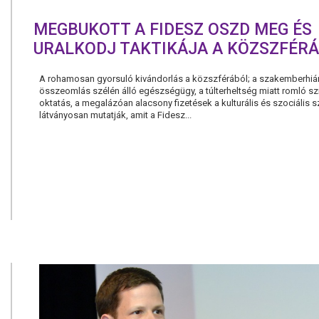
MEGBUKOTT A FIDESZ OSZD MEG ÉS
URALKODJ TAKTIKÁJA A KÖZSZFÉRÁ
A rohamosan gyorsuló kivándorlás a közszférából; a szakemberhián
összeomlás szélén álló egészségügy, a túlterheltség miatt romló sz
oktatás, a megalázóan alacsony fizetések a kulturális és szociális 
látványosan mutatják, amit a Fidesz...