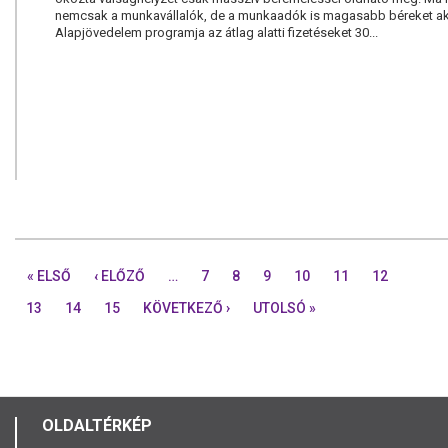
nemcsak a munkavállalók, de a munkaadók is magasabb béreket a
Alapjövedelem programja az átlag alatti fizetéseket 30...
« ELSŐ
‹ ELŐZŐ
…
7
8
9
10
11
12
13
14
15
KÖVETKEZŐ ›
UTOLSÓ »
OLDALTÉRKÉP