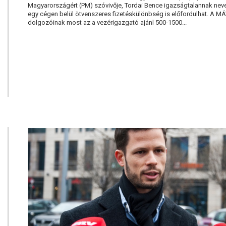
Magyarországért (PM) szóvivője, Tordai Bence igazságtalannak nev
egy cégen belül ötvenszeres fizetéskülönbség is előfordulhat. A M
dolgozóinak most az a vezérigazgató ajánl 500-1500...