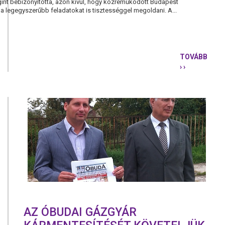
egint bebizonyította, azon kívül, hogy közreműködött Budapest
a legegyszerűbb feladatokat is tisztességgel megoldani. A...
TOVÁBB
› ›
TARLÓS
KÖZREMŰK
BUDAPEST
KIRABLÁSÁ
AZ ÓBUDAI GÁZGYÁR