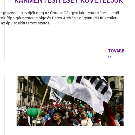
KÁRMENTESÍTÉSÉT KÖVETELJÜK
hogy azonnal kezdjék meg az Óbudai Gázgyár kármentesítését – erről
tok főpolgármester-jelöltje és Béres András az Együtt-PM III. kerületi
z épület előtt tartott szerdai...
TOVÁBB
› ›
AZ
ÓBUDAI
GÁZGYÁR
KÁRMENTE
KÖVETELJ