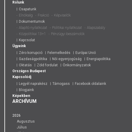
Rólunk
Csapatunk
Elnökség
Frakció
Képviselők
Dokumentumok
Alapító nyilatkozat
Politikai nyilatkozat
Alapszabály
Közpolitikai 13+1
Pénzügyi beszámolók
Kapcsolat
Ügyeink
Zéro korrupció
Felemelkedés
Európai Unió
Gazdaságpolitika
Női egyenjogúság
Energiapolitika
Oktatás
Zöld fordulat
Önkormányzatok
Országos
Budapest
Kapcsolódj
Legyél naprakész
Támogass
Facebook oldalaink
Blogjaink
Képekben
ARCHÍVUM
2026
Augusztus
Július