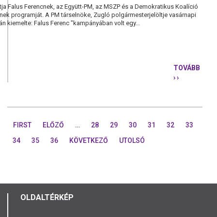
tja Falus Ferencnek, az Együtt-PM, az MSZP és a Demokratikus Koalíció
ének programját. A PM társelnöke, Zugló polgármesterjelöltje vasárnapi
án kiemelte: Falus Ferenc "kampányában volt egy...
TOVÁBB
› ›
KARÁCSON
GERGELY:
MINDEN
ESÉLY
MEGVAN
FIRST
ELŐZŐ
…
28
29
30
31
32
33
ARRA,
HOGY
34
35
36
KÖVETKEZŐ
UTOLSÓ
ZUGLÓBAN
BALKÖZÉP
GYŐZELEM
SZÜLESSE
AZ
ÖNKORMÁN
OLDALTÉRKÉP
VÁLASZTÁ