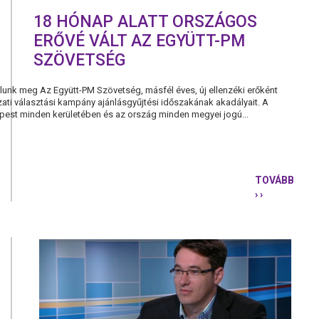
18 HÓNAP ALATT ORSZÁGOS
ERŐVÉ VÁLT AZ EGYÜTT-PM
SZÖVETSÉG
unk meg Az Együtt-PM Szövetség, másfél éves, új ellenzéki erőként
zati választási kampány ajánlásgyűjtési időszakának akadályait. A
apest minden kerületében és az ország minden megyei jogú...
TOVÁBB
› ›
18
HÓNAP
ALATT
ORSZÁGOS
ERŐVÉ
VÁLT
AZ
EGYÜTT-
PM