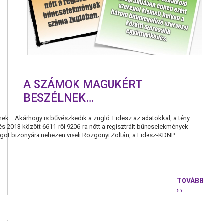
VÁLASZTÁ
A SZÁMOK MAGUKÉRT
BESZÉLNEK…
k… Akárhogy is bűvészkedik a zuglói Fidesz az adatokkal, a tény
és 2013 között 6611-ről 9206-ra nőtt a regisztrált bűncselekmények
ot bizonyára nehezen viseli Rozgonyi Zoltán, a Fidesz-KDNP...
TOVÁBB
› ›
A
SZÁMOK
MAGUKÉRT
BESZÉLNE