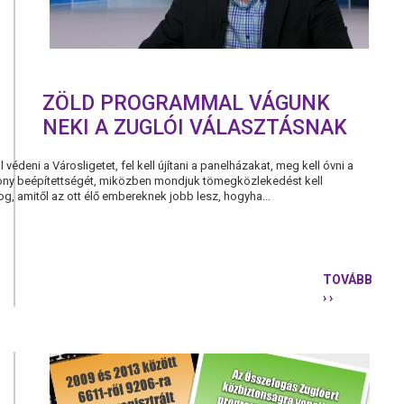
SZÖVETSÉ
ZÖLD PROGRAMMAL VÁGUNK
NEKI A ZUGLÓI VÁLASZTÁSNAK
védeni a Városligetet, fel kell újítani a panelházakat, meg kell óvni a
sony beépítettségét, miközben mondjuk tömegközlekedést kell
og, amitől az ott élő embereknek jobb lesz, hogyha...
TOVÁBB
› ›
ZÖLD
PROGRAM
VÁGUNK
NEKI
A
ZUGLÓI