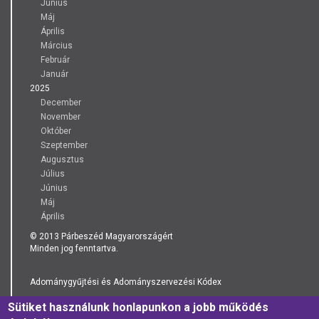
Június
Máj
Április
Március
Február
Január
2025
December
November
Október
Szeptember
Augusztus
Július
Június
Máj
Április
© 2013 Párbeszéd Magyarországért
Minden jog fenntartva.
Adománygyűjtési és Adományszervezési Kódex
Sütiket használunk honlapunkon a jobb működés
Adatkezelési Tájékoztató