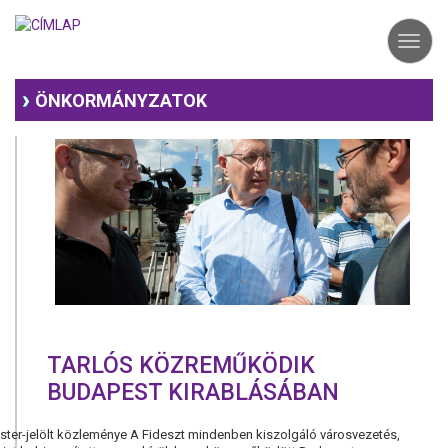
Ugrás
a
Toggl
tartalomra
navig
ÖNKORMÁNYZATOK
TARLÓS KÖZREMŰKÖDIK
BUDAPEST KIRABLÁSÁBAN
ster-jelölt közleménye A Fideszt mindenben kiszolgáló városvezetés,