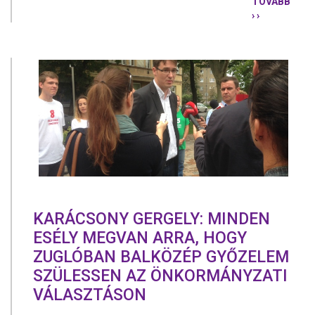
TOVÁBB
› ›
TARLÓS
ISTVÁNNAK
NINCS
PROGRAMJ
EZÉRT
FOGLALKOZ
FALUS
FERENCÉVE
KARÁCSONY GERGELY: MINDEN
ESÉLY MEGVAN ARRA, HOGY
ZUGLÓBAN BALKÖZÉP GYŐZELEM
SZÜLESSEN AZ ÖNKORMÁNYZATI
VÁLASZTÁSON