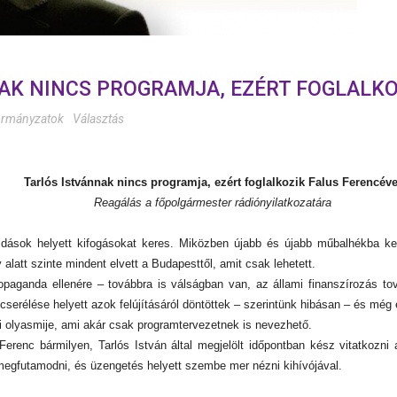
AK NINCS PROGRAMJA, EZÉRT FOGLALKO
rmányzatok
Választás
Tarlós Istvánnak nincs programja, ezért foglalkozik Falus Ferencéve
Reagálás a főpolgármester rádiónyilatkozatára
ások helyett kifogásokat keres. Miközben újabb és újabb műbalhékba kev
 alatt szinte mindent elvett a Budapesttől, amit csak lehetett.
opaganda ellenére – továbbra is válságban van, az állami finanszírozás 
erélése helyett azok felújításáról döntöttek – szerintünk hibásan – és még e
i olyasmije, ami akár csak programtervezetnek is nevezhető.
s Ferenc bármilyen, Tarlós István által megjelölt időpontban kész vitatkozn
megfutamodni, és üzengetés helyett szembe mer nézni kihívójával.