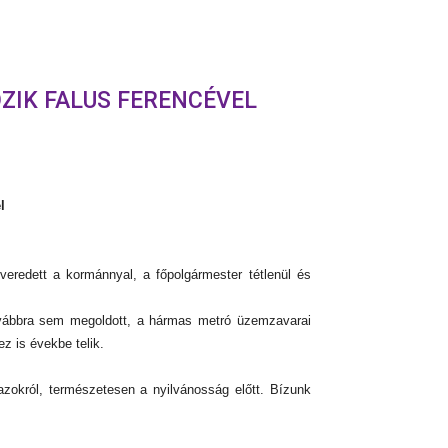
ZIK FALUS FERENCÉVEL
l
eredett a kormánnyal, a főpolgármester tétlenül és
továbbra sem megoldott, a hármas metró üzemzavarai
z is évekbe telik.
i azokról, természetesen a nyilvánosság előtt. Bízunk