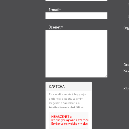
E-mail
*
Üzenet
*
Ügy
Or
Kap
CAPTCHA
Ké
Ez a kérdés teszteli, hogy vajon
ember-e a látogató, valamint
megelőzi az automatikus
kéretlen üzenetek beküldését.