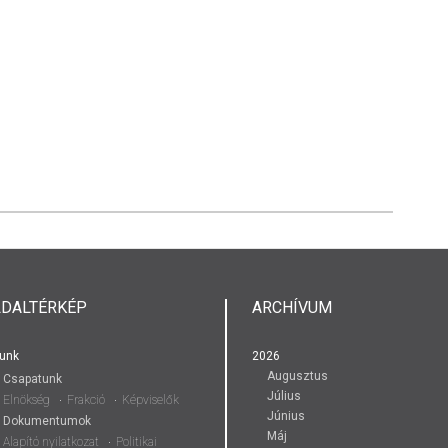
LDALTÉRKÉP
ARCHÍVUM
unk
2026
Augusztus
Csapatunk
Július
Elnökség
Frakció
Képviselők
Június
Dokumentumok
Máj
Alapító nyilatkozat
Politikai