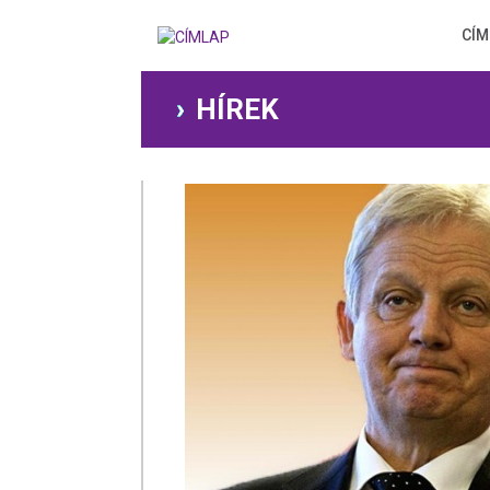
Ugrás
a
CÍM
tartalomra
HÍREK