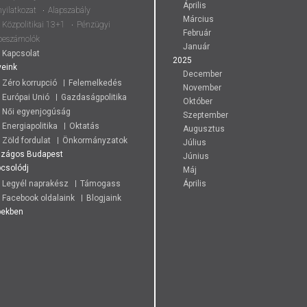
Április
nyilatkozat
Alapszabály
Március
Közpolitikai 13+1
Pénzügyi
Február
beszámolók
Január
Kapcsolat
2025
eink
December
Zéro korrupció
Felemelkedés
November
Európai Unió
Gazdaságpolitika
Október
Női egyenjogúság
Szeptember
Energiapolitika
Oktatás
Augusztus
Zöld fordulat
Önkormányzatok
Július
szágos
Budapest
Június
csolódj
Máj
Legyél naprakész
Támogass
Április
Facebook oldalaink
Blogjaink
pekben