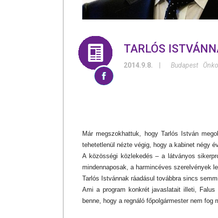
TARLÓS ISTVÁNN
2014.9.8.
|
Budapest
Önko
Már megszokhattuk, hogy Tarlós István megold
tehetetlenül nézte végig, hogy a kabinet négy év
A közösségi közlekedés – a látványos sikerpr
mindennaposak, a harmincéves szerelvények lecs
Tarlós Istvánnak ráadásul továbbra sincs semm
Ami a program konkrét javaslatait illeti, Falu
benne, hogy a regnáló főpolgármester nem fog 