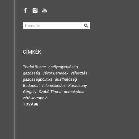
KERESÉS
ŰRLAP
CÍMKÉK
Tordai Bence
esélyegyenlőség
gazdaság
Jávor Benedek
választás
gazdaságpolitika
átláthatóság
Budapest
felemelkedés
Karácsony
Gergely
Szabó Tímea
demokrácia
zéró korrupció
TOVÁBB