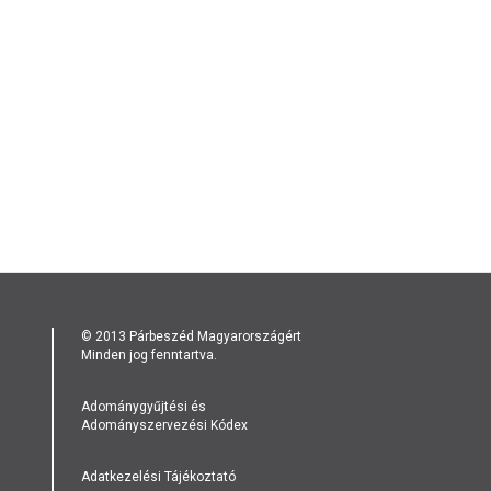
© 2013 Párbeszéd Magyarországért
Minden jog fenntartva.
Adománygyűjtési és
Adományszervezési Kódex
Adatkezelési Tájékoztató