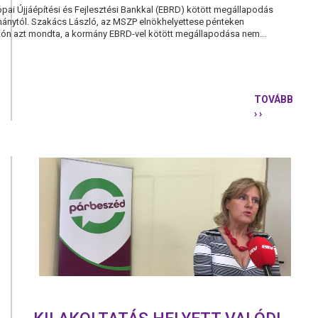
ai Újjáépítési és Fejlesztési Bankkal (EBRD) kötött megállapodás
mánytól. Szakács László, az MSZP elnökhelyettese pénteken
tón azt mondta, a kormány EBRD-vel kötött megállapodása nem...
TOVÁBB
› ›
MONDJA
FEL
A
KORMÁNY
AZ
EBRD-
VEL
KÖTÖTT
MEGÁLLAP