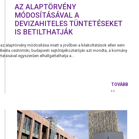
AZ ALAPTÖRVÉNY
MÓDOSÍTÁSÁVAL A
DEVIZAHITELES TÜNTETÉSEKET
IS BETILTHATJÁK
y az alaptörvény módosítása miatt a jövőben a kilakoltatások ellen sem
i Beáta csütörtöki, budapesti sajtótájékoztatóján azt mondta, a kormány
atásával egyszerűen elhallgattathatja a...
TOVÁBB
› ›
AZ
ALAPTÖRV
MÓDOSÍTÁ
A
DEVIZAHIT
TÜNTETÉS
IS
BETILTHAT