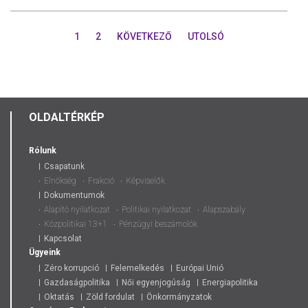
AZ
EURÓPAI
1
2
KÖVETKEZŐ
UTOLSÓ
BÍRÓSÁG
ÁLLÁSPON
A
MAGYAR
DEVIZAHIT
ÜGYÉBEN
OLDALTÉRKÉP
Rólunk
Csapatunk
Elnökség
Frakció
Képviselők
Dokumentumok
Alapító nyilatkozat
Politikai nyilatkozat
Alapszabály
Közpolitikai 13+1
Pénzügyi beszámolók
Kapcsolat
Ügyeink
Zéro korrupció
Felemelkedés
Európai Unió
Gazdaságpolitika
Női egyenjogúság
Energiapolitika
Oktatás
Zöld fordulat
Önkormányzatok