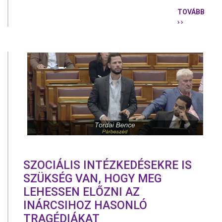
TOVÁBB
› ›
NEM
MENT
EL
A
FIDESZ
A
DEVIZAHIT
KILAKOLTA
MEGAKADÁ
SZÓLÓ
VITÁRA
SZOCIÁLIS INTÉZKEDÉSEKRE IS
SZÜKSÉG VAN, HOGY MEG
LEHESSEN ELŐZNI AZ
INÁRCSIHOZ HASONLÓ
TRAGÉDIÁKAT