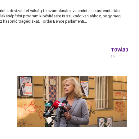
nt a devizahitel-válság felszámolására, valamint a lakásfenntartási
 lakásépítési program kibővítésére is szükség van ahhoz, hogy meg
z hasonló tragédiákat. Tordai Bence parlamenti...
TOVÁBB
› ›
SZOCIÁLIS
INTÉZKEDÉ
IS
SZÜKSÉG
VAN,
HOGY
MEG
LEHESSEN
ELŐZNI
AZ
INÁRCSIHO
HASONLÓ
TRAGÉDIÁK