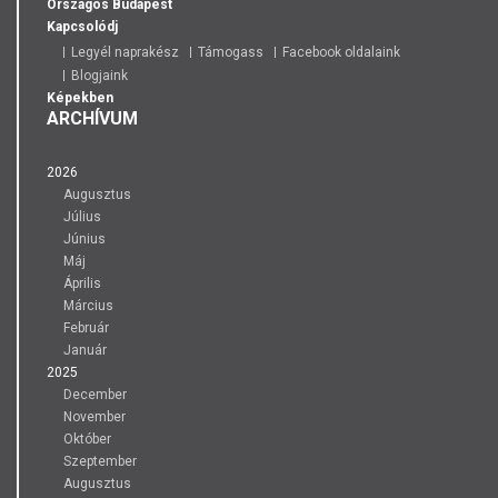
Országos
Budapest
Kapcsolódj
Legyél naprakész
Támogass
Facebook oldalaink
Blogjaink
Képekben
ARCHÍVUM
2026
Augusztus
Július
Június
Máj
Április
Március
Február
Január
2025
December
November
Október
Szeptember
Augusztus