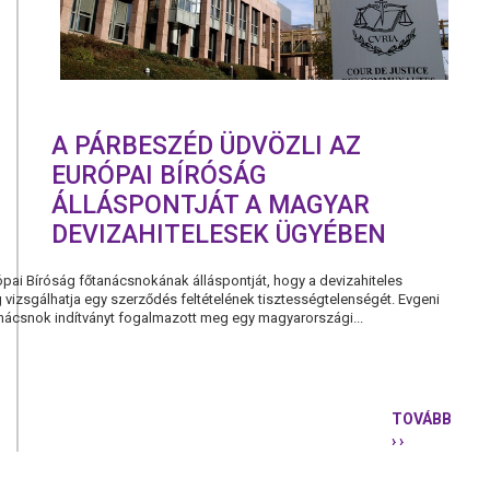
A PÁRBESZÉD ÜDVÖZLI AZ
EURÓPAI BÍRÓSÁG
ÁLLÁSPONTJÁT A MAGYAR
DEVIZAHITELESEK ÜGYÉBEN
pai Bíróság főtanácsnokának álláspontját, hogy a devizahiteles
vizsgálhatja egy szerződés feltételének tisztességtelenségét. Evgeni
anácsnok indítványt fogalmazott meg egy magyarországi...
TOVÁBB
› ›
A
PÁRBESZÉ
ÜDVÖZLI