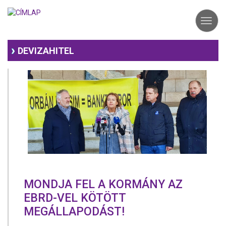
Ugrás
a
Toggl
tartalomra
navig
DEVIZAHITEL
MONDJA FEL A KORMÁNY AZ
EBRD-VEL KÖTÖTT
MEGÁLLAPODÁST!