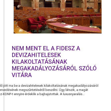
A
DEVIZAHIT
KILAKOLTA
KAPCSOLA
NEM MENT EL A FIDESZ A
DEVIZAHITELESEK
KILAKOLTATÁSÁNAK
MEGAKADÁLYOZÁSÁRÓL SZÓLÓ
VITÁRA
lő jött ma be a devizahitelesek kilakoltatásának megakadályozásáról
envedésének megszűntetéséről beszélni. Úgy látszik, a magát
KDNP-t ennyire érdeklik a bajbajutottak. A luxusnyaralás...