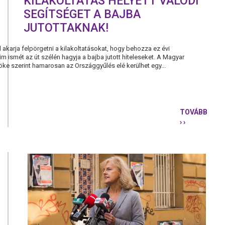
KILAKOLTATÁS HELYETT VALÓDI
SEGÍTSÉGET A BAJBA
JUTOTTAKNAK!
 akarja felpörgetni a kilakoltatásokat, hogy behozza ez évi
m ismét az út szélén hagyja a bajba jutott hiteleseket. A Magyar
öke szerint hamarosan az Országgyűlés elé kerülhet egy...
TOVÁBB
› ›
KILAKOLTA
HELYETT
VALÓDI
SEGÍTSÉGE
A
BAJBA
JUTOTTAK