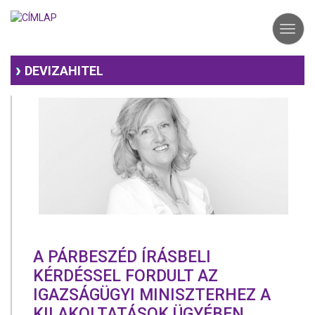
Ugrás
a
Toggl
tartalomra
navig
DEVIZAHITEL
A PÁRBESZÉD ÍRÁSBELI
KÉRDÉSSEL FORDULT AZ
IGAZSÁGÜGY​I​ MINISZTERHEZ A
KILAKOLTATÁSOK ÜGYÉBEN