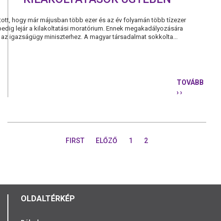
ott, hogy már májusban több ezer és az év folyamán több tízezer
 pedig lejár a kilakoltatási moratórium. Ennek megakadályozására
k az igazságügy miniszterhez. A magyar társadalmat sokkolta...
TOVÁBB
› ›
A
PÁRBESZÉ
ÍRÁSBELI
KÉRDÉSSEL
FORDULT
FIRST
ELŐZŐ
1
2
AZ
IGAZSÁGÜG
I​
MINISZTER
A
KILAKOLTA
OLDALTÉRKÉP
ÜGYÉBEN