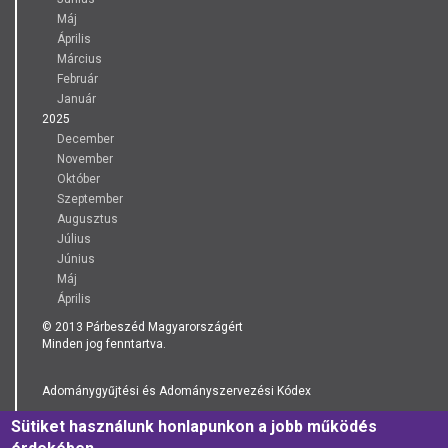
Máj
Április
Március
Február
Január
2025
December
November
Október
Szeptember
Augusztus
Július
Június
Máj
Április
© 2013 Párbeszéd Magyarországért
Minden jog fenntartva.
Adománygyűjtési és Adományszervezési Kódex
Sütiket használunk honlapunkon a jobb működés
Adatkezelési Tájékoztató