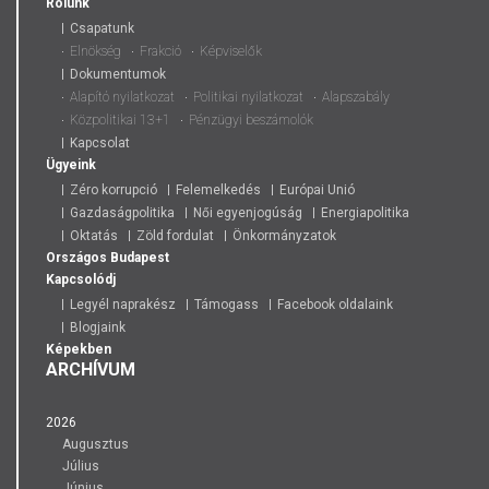
Rólunk
Csapatunk
Elnökség
Frakció
Képviselők
Dokumentumok
Alapító nyilatkozat
Politikai nyilatkozat
Alapszabály
Közpolitikai 13+1
Pénzügyi beszámolók
Kapcsolat
Ügyeink
Zéro korrupció
Felemelkedés
Európai Unió
Gazdaságpolitika
Női egyenjogúság
Energiapolitika
Oktatás
Zöld fordulat
Önkormányzatok
Országos
Budapest
Kapcsolódj
Legyél naprakész
Támogass
Facebook oldalaink
Blogjaink
Képekben
ARCHÍVUM
2026
Augusztus
Július
Június