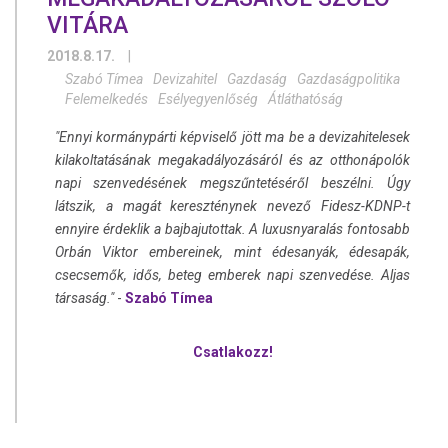
VITÁRA
2018.8.17.
|
Szabó Tímea
Devizahitel
Gazdaság
Gazdaságpolitika
Felemelkedés
Esélyegyenlőség
Átláthatóság
"Ennyi kormánypárti képviselő jött ma be a devizahitelesek
kilakoltatásának megakadályozásáról és az otthonápolók
napi szenvedésének megszűntetéséről beszélni. Úgy
látszik, a magát kereszténynek nevező Fidesz-KDNP-t
ennyire érdeklik a bajbajutottak. A luxusnyaralás fontosabb
Orbán Viktor embereinek, mint édesanyák, édesapák,
csecsemők, idős, beteg emberek napi szenvedése. Aljas
társaság."
-
Szabó Tímea
Csatlakozz!