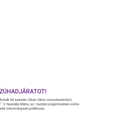
A
HULLADÉKGAZDÁL
SSZÚHADJÁRATOT!
tották fel szerdán Orbán Viktor miniszterelnököt,
. V. Naszályi Márta, az I. kerület polgármestere online
éd önkormányzati politikusai...