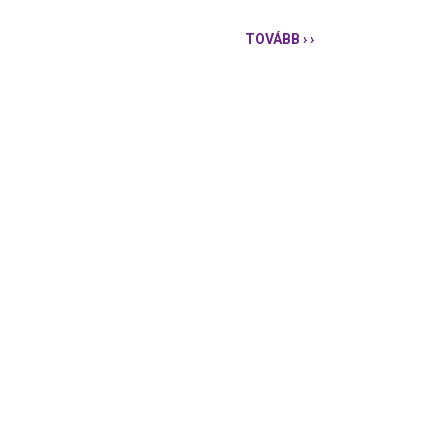
TOVÁBB
› ›
PÁRBESZÉD:
ORBÁN
VIKTOR
FEJEZZE
BE
A
POLITIKAI
BOSSZÚHADJÁRAT