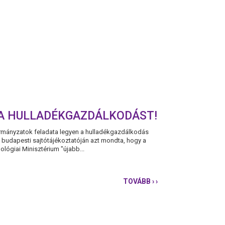
A HULLADÉKGAZDÁLKODÁST!
ormányzatok feladata legyen a hulladékgazdálkodás
 budapesti sajtótájékoztatóján azt mondta, hogy a
lógiai Minisztérium "újabb...
TOVÁBB
› ›
PÁRBESZÉD:
MEGINT
AZ
ÖNKORMÁNYZATO
SZERVEZZÉK