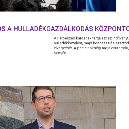
OS A HULLADÉKGAZDÁLKODÁS KÖZPONT
A Párbeszéd károsnak tartja azt az indítványt,
hulladékkezelést, majd koncessziós szerződé
elvégzését. A párt elnökségi tagja csütörtöki
Semjén...