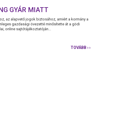
NG GYÁR MIATT
, az alapvető jogok biztosához, amiért a kormány a
leges gazdasági övezetté minősítette át a gödi
i, online sajtótájékoztatóján...
TOVÁBB
› ›
A
PÁRBESZÉD
AZ
OMBUDSMANHOZ
FORDUL
A
GÖDI
SAMSUNG
GYÁR
MIATT