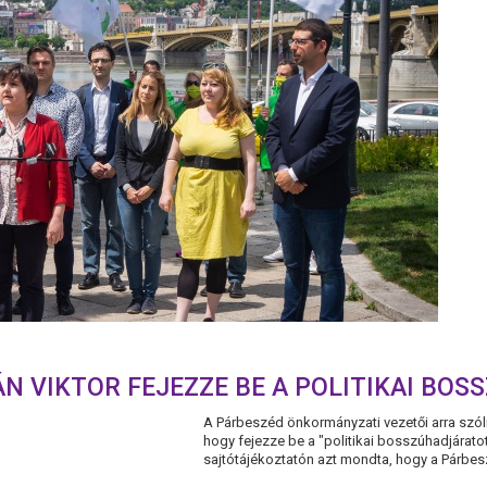
N VIKTOR FEJEZZE BE A POLITIKAI BO
A Párbeszéd önkormányzati vezetői arra szólí
hogy fejezze be a "politikai bosszúhadjáratot"
sajtótájékoztatón azt mondta, hogy a Párbesz