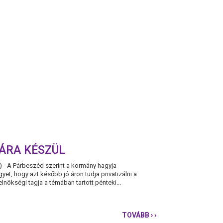
A
DUNAÚJVÁROSI
KÖZALKALMAZOTT
ÁRA KÉSZÜL
) - A Párbeszéd szerint a kormány hagyja
et, hogy azt később jó áron tudja privatizálni a
elnökségi tagja a témában tartott pénteki...
TOVÁBB
› ›
PÁRBESZÉD: