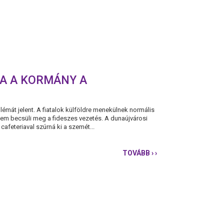
ZA A KORMÁNY A
lémát jelent. A fiatalok külföldre menekülnek normális
nem becsüli meg a fideszes vezetés. A dunaújvárosi
afeteriaval szúrná ki a szemét...
TOVÁBB
› ›
ÖTEZRES
JUTALOM
VS.
RABSZOLGATÖRVÉ
-
MEGALÁZZA
A
KORMÁNY