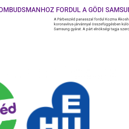
 OMBUDSMANHOZ FORDUL A GÖDI SAMSU
A Párbeszéd panasszal fordul Kozma Ákoshoz
koronavírus-járvánnyal összefüggésben külön
Samsung gyárat. A párt elnökségi tagja szerda