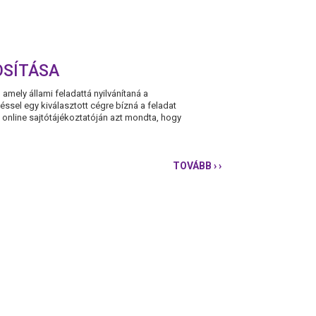
OSÍTÁSA
 amely állami feladattá nyilvánítaná a
ssel egy kiválasztott cégre bízná a feladat
, online sajtótájékoztatóján azt mondta, hogy
TOVÁBB
› ›
PÁRBESZÉD:
KÁROS
A
HULLADÉKGAZDÁL
KÖZPONTOSÍTÁSA