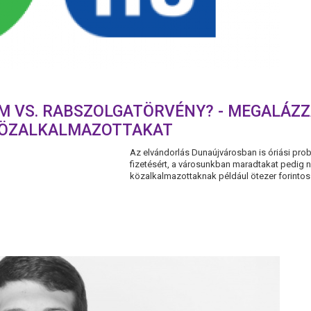
M VS. RABSZOLGATÖRVÉNY? - MEGALÁZ
KÖZALKALMAZOTTAKAT
Az elvándorlás Dunaújvárosban is óriási prob
fizetésért, a városunkban maradtakat pedig 
közalkalmazottaknak például ötezer forintos c