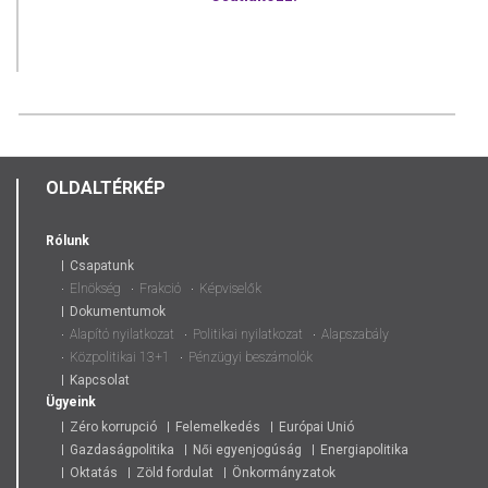
OLDALTÉRKÉP
Rólunk
Csapatunk
Elnökség
Frakció
Képviselők
Dokumentumok
Alapító nyilatkozat
Politikai nyilatkozat
Alapszabály
Közpolitikai 13+1
Pénzügyi beszámolók
Kapcsolat
Ügyeink
Zéro korrupció
Felemelkedés
Európai Unió
Gazdaságpolitika
Női egyenjogúság
Energiapolitika
Oktatás
Zöld fordulat
Önkormányzatok