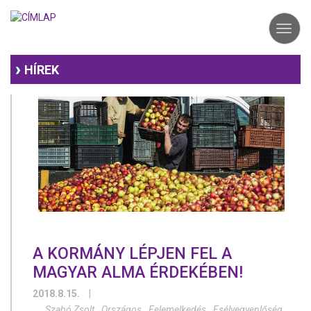
Ugrás
a
Toggl
tartalomra
navig
HÍREK
A KORMÁNY LÉPJEN FEL A
MAGYAR ALMA ÉRDEKÉBEN!
2018.8.15.
|
Szabó Zsolt
Országos
Felemelkedés
Esélyegyenlőség