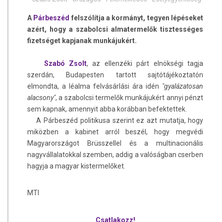
A
Párbeszéd
felszólítja a kormányt, tegyen lépéseket
azért, hogy a szabolcsi almatermelők tisztességes
fizetséget kapjanak munkájukért.
Szabó Zsolt
, az ellenzéki párt elnökségi tagja
szerdán, Budapesten tartott sajtótájékoztatón
elmondta, a léalma felvásárlási ára idén
"gyalázatosan
alacsony"
, a szabolcsi termelők munkájukért annyi pénzt
sem kapnak, amennyit abba korábban befektettek.
A Párbeszéd politikusa szerint ez azt mutatja, hogy
miközben a kabinet arról beszél, hogy megvédi
Magyarországot Brüsszellel és a multinacionális
nagyvállalatokkal szemben, addig a valóságban cserben
hagyja a magyar kistermelőket.
MTI
Csatlakozz!