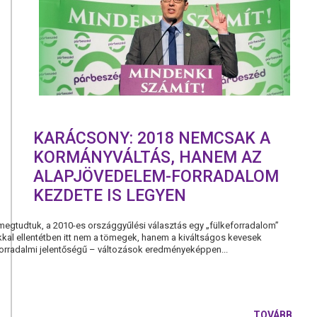
HOSSZÚ
TÁVON
KARÁCSONY: 2018 NEMCSAK A
KORMÁNYVÁLTÁS, HANEM AZ
ALAPJÖVEDELEM-FORRADALOM
KEZDETE IS LEGYEN
 megtudtuk, a 2010-es országgyűlési választás egy „fülkeforradalom”
akkal ellentétben itt nem a tömegek, hanem a kiváltságos kevesek
 forradalmi jelentőségű – változások eredményeképpen...
TOVÁBB