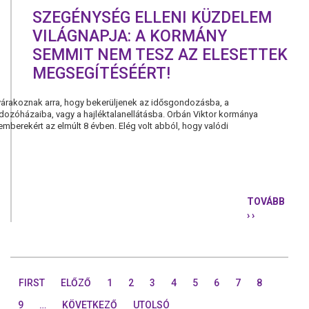
SZEGÉNYSÉG ELLENI KÜZDELEM
VILÁGNAPJA: A KORMÁNY
SEMMIT NEM TESZ AZ ELESETTEK
MEGSEGÍTÉSÉÉRT!
 várakoznak arra, hogy bekerüljenek az idősgondozásba, a
ozóházaiba, vagy a hajléktalanellátásba. Orbán Viktor kormánya
emberekért az elmúlt 8 évben. Elég volt abból, hogy valódi
TOVÁBB
› ›
SZEGÉNYS
ELLENI
KÜZDELEM
VILÁGNAPJ
A
FIRST
ELŐZŐ
1
2
3
4
5
6
7
8
KORMÁNY
SEMMIT
9
…
KÖVETKEZŐ
UTOLSÓ