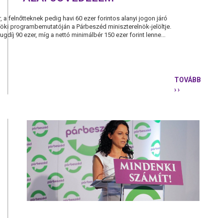
, a felnőtteknek pedig havi 60 ezer forintos alanyi jogon járó
töki programbemutatóján a Párbeszéd miniszterelnök-jelöltje.
gdíj 90 ezer, míg a nettó minimálbér 150 ezer forint lenne...
TOVÁBB
› ›
KARÁCSONY
LEGYEN
EGY
SZINT,
AMI
ALÁ
SENKI
NEM
CSÚSZHAT
-
ALAPJÖVE