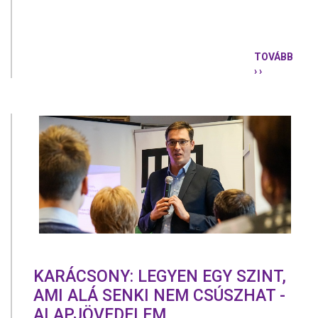
TOVÁBB
› ›
KARÁCSONY
A
FEJE
TETEJÉRŐL
A
TALPÁRA
ÁLLÍTJUK
AZ
ADÓRENDS
KARÁCSONY: LEGYEN EGY SZINT,
AMI ALÁ SENKI NEM CSÚSZHAT -
ALAPJÖVEDELEM