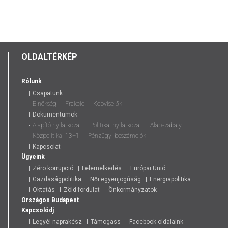
NEM
TESZ
AZ
ELESETTEK
MEGSEGÍTÉ
OLDALTÉRKÉP
Rólunk
Csapatunk
Elnökség
Frakció
Képviselők
Dokumentumok
Alapító nyilatkozat
Politikai nyilatkozat
Alapszabály
Közpolitikai 13+1
Pénzügyi beszámolók
Kapcsolat
Ügyeink
Zéro korrupció
Felemelkedés
Európai Unió
Gazdaságpolitika
Női egyenjogúság
Energiapolitika
Oktatás
Zöld fordulat
Önkormányzatok
Országos
Budapest
Kapcsolódj
Legyél naprakész
Támogass
Facebook oldalaink