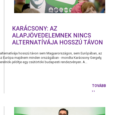
KARÁCSONY: AZ
ALAPJÖVEDELEMNEK NINCS
ALTERNATÍVÁJA HOSSZÚ TÁVON
alternatívája hosszú távon sem Magyarországon, sem Európában, az
 lesz Európa majdnem minden országában - mondta Karácsony Gergely,
elnök-jelöltje egy csütörtöki budapesti rendezvényen. A...
TOVÁBB
› ›
KARÁCSONY
AZ
ALAPJÖVE
NINCS
ALTERNATÍ