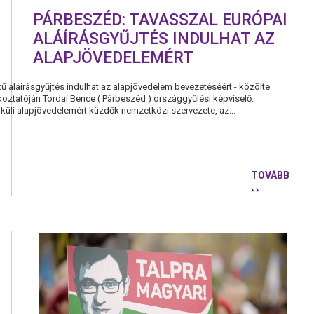
PÁRBESZÉD: TAVASSZAL EURÓPAI
ALÁÍRÁSGYŰJTÉS INDULHAT AZ
ALAPJÖVEDELEMÉRT
tű aláírásgyűjtés indulhat az alapjövedelem bevezetéséért - közölte
koztatóján Tordai Bence ( Párbeszéd ) országgyűlési képviselő.
lküli alapjövedelemért küzdők nemzetközi szervezete, az...
TOVÁBB
› ›
PÁRBESZÉD
TAVASSZAL
EURÓPAI
ALÁÍRÁSGY
INDULHAT
AZ
ALAPJÖVE