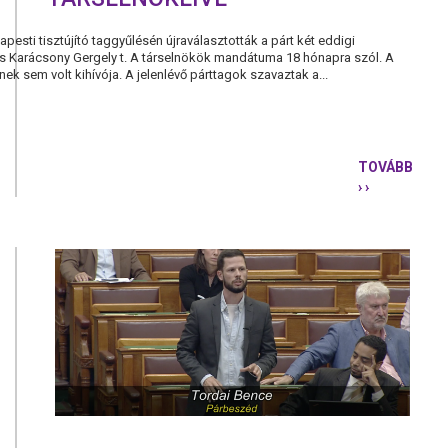
esti tisztújító taggyűlésén újraválasztották a párt két eddigi
és Karácsony Gergely t. A társelnökök mandátuma 18 hónapra szól. A
ek sem volt kihívója. A jelenlévő párttagok szavaztak a...
TOVÁBB
› ›
ÚJRA
SZABÓ
TÍMEÁT
ÉS
KARÁCSON
GERGELYT
VÁLASZTO
A
PÁRBESZÉ
TÁRSELNÖK