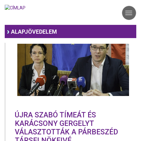
Ugrás
a
Toggl
tartalomra
navig
ALAPJÖVEDELEM
ÚJRA SZABÓ TÍMEÁT ÉS
KARÁCSONY GERGELYT
VÁLASZTOTTÁK A PÁRBESZÉD
TÁRSELNÖKEIVÉ