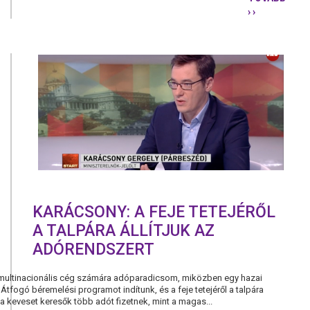
› ›
KARÁCSONY
2018
NEMCSAK
A
KORMÁNYVÁ
HANEM
AZ
ALAPJÖVE
FORRADAL
KEZDETE
IS
LEGYEN
KARÁCSONY: A FEJE TETEJÉRŐL
A TALPÁRA ÁLLÍTJUK AZ
ADÓRENDSZERT
multinacionális cég számára adóparadicsom, miközben egy hazai
tfogó béremelési programot indítunk, és a feje tetejéről a talpára
 a keveset keresők több adót fizetnek, mint a magas...