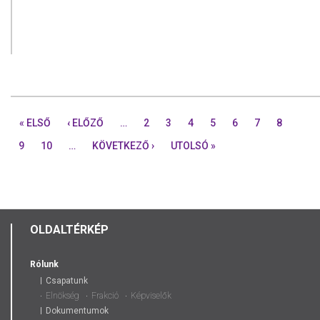
« ELSŐ
‹ ELŐZŐ
…
2
3
4
5
6
7
8
9
10
…
KÖVETKEZŐ ›
UTOLSÓ »
OLDALTÉRKÉP
Rólunk
Csapatunk
Elnökség
Frakció
Képviselők
Dokumentumok