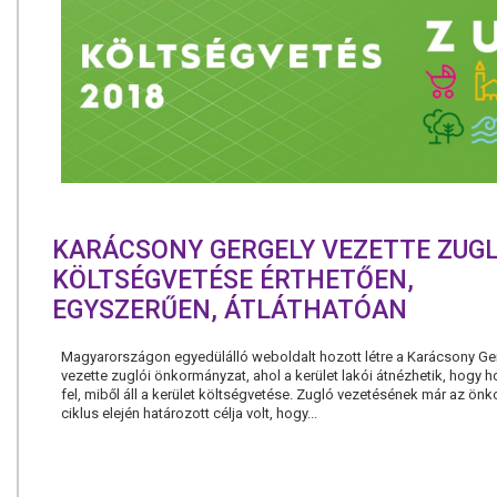
KARÁCSONY GERGELY VEZETTE ZUG
KÖLTSÉGVETÉSE ÉRTHETŐEN,
EGYSZERŰEN, ÁTLÁTHATÓAN
Magyarországon egyedülálló weboldalt hozott létre a Karácsony Ge
vezette zuglói önkormányzat, ahol a kerület lakói átnézhetik, hogy 
fel, miből áll a kerület költségvetése. Zugló vezetésének már az ön
ciklus elején határozott célja volt, hogy...