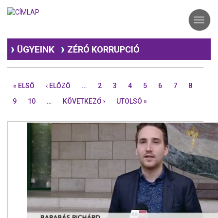
Ugrás
a
Toggl
tartalomra
navig
ÜGYEINK
ZÉRÓ KORRUPCIÓ
« ELSŐ
‹ ELŐZŐ
…
2
3
4
5
6
7
8
9
10
…
KÖVETKEZŐ ›
UTOLSÓ »