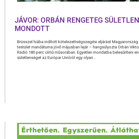
JÁVOR: ORBÁN RENGETEG SÜLETLE
MONDOTT
Brüsszel hiába indított kötelezettségszegési eljárást Magyarország e
testület mandátuma jövő májusban lejár – hangsúlyozta Orbán Vikto
Rádió 180 perc című műsorában. Egyetlen mondatba belesűríteni en
sületlenséget az Európai Unióról egy olyan...