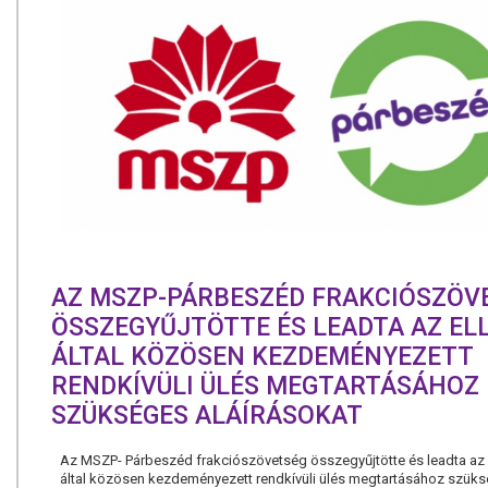
AZ MSZP-PÁRBESZÉD FRAKCIÓSZÖV
ÖSSZEGYŰJTÖTTE ÉS LEADTA AZ EL
ÁLTAL KÖZÖSEN KEZDEMÉNYEZETT
RENDKÍVÜLI ÜLÉS MEGTARTÁSÁHOZ
SZÜKSÉGES ALÁÍRÁSOKAT
Az MSZP- Párbeszéd frakciószövetség összegyűjtötte és leadta az 
által közösen kezdeményezett rendkívüli ülés megtartásához szük