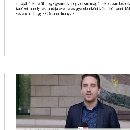
fotójából kiderül, hogy gyermekei egy olyan magániskolában kezdi
tanévet, amelynek tandíja évente és gyerekenként kétmillió forint. M
vezető hír, hogy 4325 tanár hiányzik...