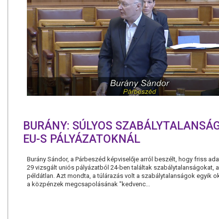
BURÁNY: SÚLYOS SZABÁLYTALANSÁ
EU-S PÁLYÁZATOKNÁL
Burány Sándor, a Párbeszéd képviselője arról beszélt, hogy friss ada
29 vizsgált uniós pályázatból 24-ben találtak szabálytalanságokat, 
példátlan. Azt mondta, a túlárazás volt a szabálytalanságok egyik o
a közpénzek megcsapolásának "kedvenc...