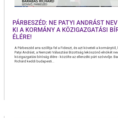
PÁRBESZÉD: NE PATYI ANDRÁST NE
KI A KORMÁNY A KÖZIGAZGATÁSI B
ÉLÉRE!
A Párbeszéd arra szólítja fel a Fideszt, és azt követeli a kormánytól,
Patyi Andrást, a Nemzeti Választási Bizottság leköszönő elnökét nev
közigazgatási bíróság élére - közölte az ellenzéki párt szóvivője. B
Richárd keddi budapesti...