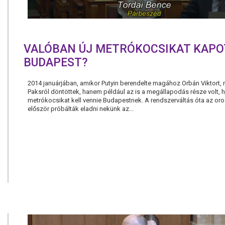
VALÓBAN ÚJ METRÓKOCSIKAT KAPO
BUDAPEST?
2014 januárjában, amikor Putyin berendelte magához Orbán Viktort
Paksról döntöttek, hanem például az is a megállapodás része volt, 
metrókocsikat kell vennie Budapestnek. A rendszerváltás óta az o
először próbálták eladni nekünk az...