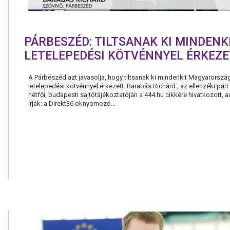
PÁRBESZÉD: TILTSANAK KI MINDENKI
LETELEPEDÉSI KÖTVÉNNYEL ÉRKEZE
A Párbeszéd azt javasolja, hogy tiltsanak ki mindenkit Magyarország
letelepedési kötvénnyel érkezett. Barabás Richárd , az ellenzéki párt
hétfői, budapesti sajtótájékoztatóján a 444.hu cikkére hivatkozott, 
írják: a Direkt36 oknyomozó...