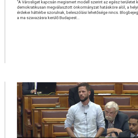
"A Városliget kapcsán megismert modell szerint az egész területet k
demokratikusan megválasztott önkormányzat hatásköre alól, a hel
érdekei háttérbe szorulnak, beleszólási lehetősége nincs. Blogbe
a ma szavazásra kerülő Budapest...