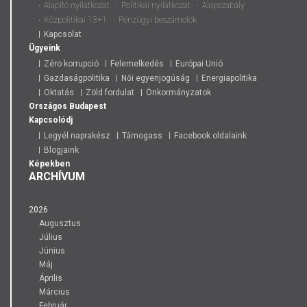
Alapító nyilatkozat
Politikai nyilatkozat
Alapszabály
Közpolitikai 13+1
Pénzügyi beszámolók
Kapcsolat
Ügyeink
Zéro korrupció
Felemelkedés
Európai Unió
Gazdaságpolitika
Női egyenjogúság
Energiapolitika
Oktatás
Zöld fordulat
Önkormányzatok
Országos
Budapest
Kapcsolódj
Legyél naprakész
Támogass
Facebook oldalaink
Blogjaink
Képekben
ARCHÍVUM
2026
Augusztus
Július
Június
Máj
Április
Március
Február