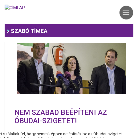
Ugrás
a
Toggl
tartalomra
navig
SZABÓ TÍMEA
NEM SZABAD BEÉPÍTENI AZ
ÓBUDAI-SZIGETET!
rt szólaltak fel, hogy semmiképpen ne építsék be az Óbudai-szigetet.