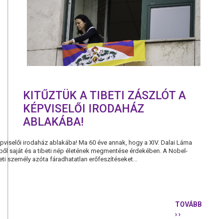
KILAKOLTA
MORATÓRI
MEGHOSSZ
KITŰZTÜK A TIBETI ZÁSZLÓT A
KÉPVISELŐI IRODAHÁZ
ABLAKÁBA!
képviselői irodaház ablakába! Ma 60 éve annak, hogy a XIV. Dalai Láma
ből saját és a tibeti nép életének megmentése érdekében. A Nobel-
leti személy azóta fáradhatatlan erőfeszítéseket...
TOVÁBB
› ›
KITŰZTÜK