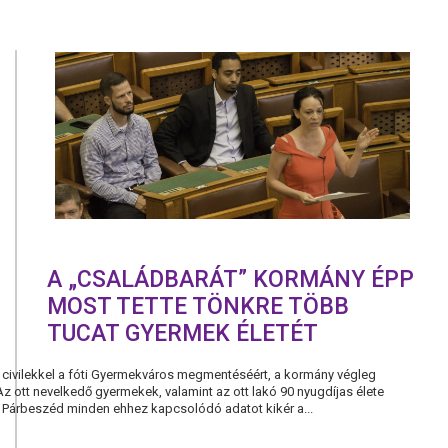
A
TIBETI
ZÁSZLÓT
A
KÉPVISELŐI
IRODAHÁZ
ABLAKÁBA!
A „CSALÁDBARÁT” KORMÁNY ÉPP
MOST TETTE TÖNKRE TÖBB
TUCAT GYERMEK ÉLETÉT
 civilekkel a fóti Gyermekváros megmentéséért, a kormány végleg
Az ott nevelkedő gyermekek, valamint az ott lakó 90 nyugdíjas élete
A Párbeszéd minden ehhez kapcsolódó adatot kikér a...