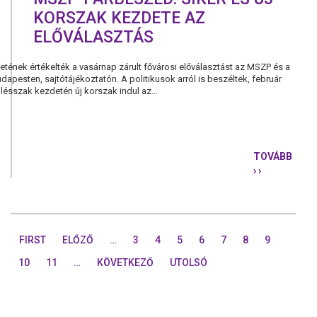
KORSZAK KEZDETE AZ
ELŐVÁLASZTÁS
etének értékelték a vasárnap zárult fővárosi előválasztást az MSZP és a
apesten, sajtótájékoztatón. A politikusok arról is beszéltek, február
ülésszak kezdetén új korszak indul az...
TOVÁBB
› ›
MSZP-
PÁRBESZÉD
SIKER
ÉS
ÚJ
FIRST
ELŐZŐ
…
3
4
5
6
7
8
9
KORSZAK
KEZDETE
10
11
…
KÖVETKEZŐ
UTOLSÓ
AZ
ELŐVÁLAS