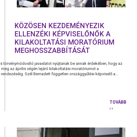
KÖZÖSEN KEZDEMÉNYEZIK
ELLENZÉKI KÉPVISELŐNŐK A
KILAKOLTATÁSI MORATÓRIUM
MEGHOSSZABBÍTÁSÁT
ös törvénymódosító javaslatot nyújtanak be annak érdekében, hogy az
eg az április végén lejáró kilakoltatási moratóriumot a
 rendezéséig. Szél Bernadett független országgyűlési képviselő a...
TOVÁBB
› ›
KÖZÖSEN
KEZDEMÉN
ELLENZÉKI
KÉPVISELŐ
A