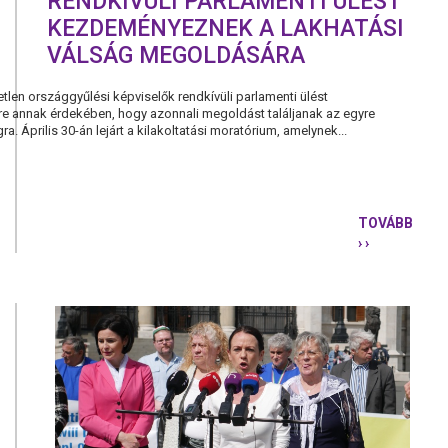
RENDKÍVÜLI PARLAMENTI ÜLÉST
KEZDEMÉNYEZNEK A LAKHATÁSI
VÁLSÁG MEGOLDÁSÁRA
tlen országgyűlési képviselők rendkívüli parlamenti ülést
e annak érdekében, hogy azonnali megoldást találjanak az egyre
a. Április 30-án lejárt a kilakoltatási moratórium, amelynek...
TOVÁBB
› ›
AZ
ELLENZÉKI
PÁRTOK
RENDKÍVÜL
PARLAMEN
ÜLÉST
KEZDEMÉN
A
LAKHATÁSI
VÁLSÁG
MEGOLDÁS