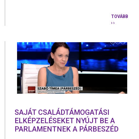
TOVÁBB
› ›
A
„CSALÁDBA
KORMÁNY
ÉPP
MOST
TETTE
TÖNKRE
TÖBB
TUCAT
GYERMEK
ÉLETÉT
SAJÁT CSALÁDTÁMOGATÁSI
ELKÉPZELÉSEKET NYÚJT BE A
PARLAMENTNEK A PÁRBESZÉD