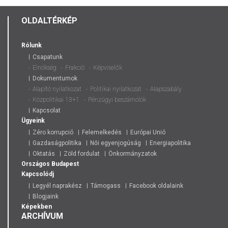
OLDALTÉRKÉP
Rólunk
Csapatunk
Elnökség
Frakció
Képviselők
Dokumentumok
Alapító nyilatkozat
Politikai nyilatkozat
Alapszabály
Közpolitikai 13+1
Pénzügyi beszámolók
Kapcsolat
Ügyeink
Zéro korrupció
Felemelkedés
Európai Unió
Gazdaságpolitika
Női egyenjogúság
Energiapolitika
Oktatás
Zöld fordulat
Önkormányzatok
Országos
Budapest
Kapcsolódj
Legyél naprakész
Támogass
Facebook oldalaink
Blogjaink
Képekben
ARCHÍVUM