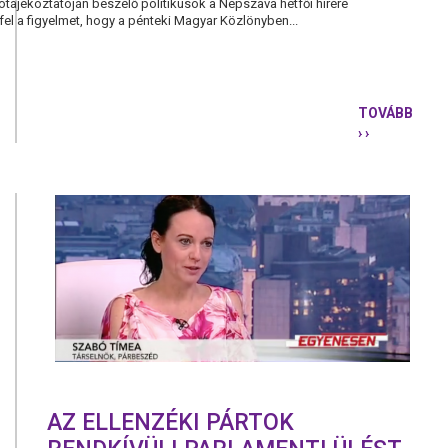
tótájékoztatóján beszélő politikusok a Népszava hétfői hírére
a fel a figyelmet, hogy a pénteki Magyar Közlönyben...
TOVÁBB
› ›
NEM
SZABAD
BEÉPÍTENI
AZ
ÓBUDAI-
SZIGETET!
AZ ELLENZÉKI PÁRTOK