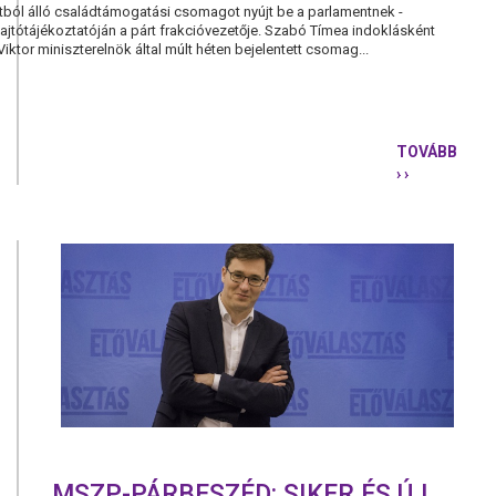
tból álló családtámogatási csomagot nyújt be a parlamentnek -
ajtótájékoztatóján a párt frakcióvezetője. Szabó Tímea indoklásként
ktor miniszterelnök által múlt héten bejelentett csomag...
TOVÁBB
› ›
SAJÁT
CSALÁDTÁ
ELKÉPZELÉ
NYÚJT
BE
A
PARLAMEN
A
PÁRBESZÉ
MSZP-PÁRBESZÉD: SIKER ÉS ÚJ