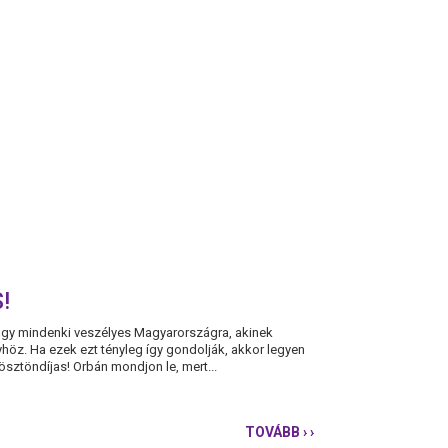
!
hogy mindenki veszélyes Magyarországra, akinek
höz. Ha ezek ezt tényleg így gondolják, akkor legyen
-ösztöndíjas! Orbán mondjon le, mert...
TOVÁBB
› ›
NE