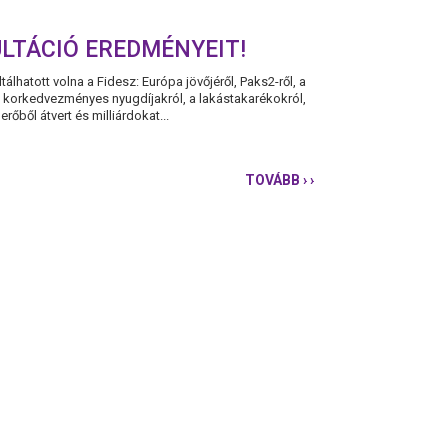
ULTÁCIÓ EREDMÉNYEIT!
lhatott volna a Fidesz: Európa jövőjéről, Paks2-ről, a
 korkedvezményes nyugdíjakról, a lakástakarékokról,
őből átvert és milliárdokat...
TOVÁBB
› ›
KIOSZTOTTUK
A
FIDESZESEKNEK
AZ
IGAZI
NEMZETI
KONZULTÁCIÓ
EREDMÉNYEIT!