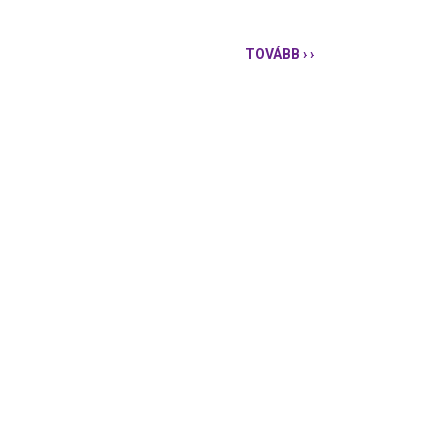
TOVÁBB
› ›
PÁRBESZÉD:
A
KORMÁNYNAK
NEM
FONTOSAK
AZ
APÁK?