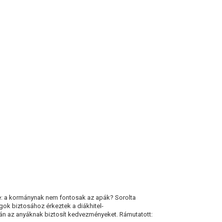
SEM
TESZ
A
KORMÁNY
te: a kormánynak nem fontosak az apák? Sorolta
gok biztosához érkeztek a diákhitel-
n az anyáknak biztosít kedvezményeket. Rámutatott: