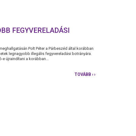
OBB FEGYVERELADÁSI
eghallgatásán Polt Péter a Párbeszéd által korábban
etek legnagyobb illegális fegyvereladási botrányára.
e újraindítani a korábban...
TOVÁBB
› ›
POLT
PÉTER
NEM
EMLÉKSZIK
AZ
ELMÚLT
HETEK
LEGNAGYOBB
FEGYVERELADÁSI
BOTRÁNYÁRA!