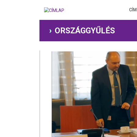
Ugrás
a
CÍM
tartalomra
ORSZÁGGYŰLÉS