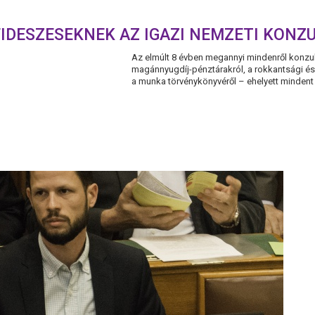
IDESZESEKNEK AZ IGAZI NEMZETI KONZ
Az elmúlt 8 évben megannyi mindenről konzultá
magánnyugdíj-pénztárakról, a rokkantsági és
a munka törvénykönyvéről – ehelyett mindent er