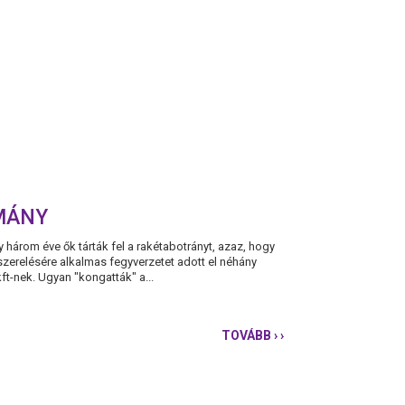
MÁNY
y három éve ők tárták fel a rakétabotrányt, azaz, hogy
zerelésére alkalmas fegyverzetet adott el néhány
 kft-nek. Ugyan "kongatták" a...
TOVÁBB
› ›
MILLIÁRDOS
RAKÉTABOTRÁNY
-
SEMMIT