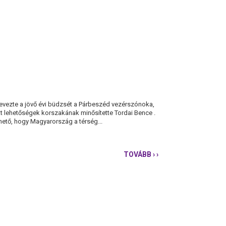
evezte a jövő évi büdzsét a Párbeszéd vezérszónoka,
t lehetőségek korszakának minősítette Tordai Bence .
ető, hogy Magyarország a térség...
TOVÁBB
› ›
PÁRBESZÉD:
EZ
EGY
IGAZSÁGTALAN
ORSZÁG
BÜDZSÉJE