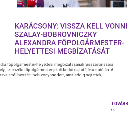
KARÁCSONY: VISSZA KELL VONNI
SZALAY-BOBROVNICZKY
ALEXANDRA FŐPOLGÁRMESTER-
HELYETTESI MEGBÍZATÁSÁT
dra főpolgármester-helyettesi megbízatásának visszavonására
ely , ellenzéki főpolgármester-jelölt keddi sajtótájékoztatóján. A
ozva arról beszélt: bebizonyosodott, amit eddig sejtettek,...
TOVÁBB
› ›
KARÁCSONY
VISSZA
KELL
VONNI
SZALAY-