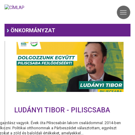
Ugrás
a
Toggl
tartalomra
navig
ÖNKORMÁNYZAT
LUDÁNYI TIBOR - PILISCSABA
zgazdász vagyok. Évek óta Piliscsabán lakom családommal. 2014-ben
kozni. Politikai otthonomnak a Párbeszédet választottam, egyrészt
zokat a zöld és baloldali értékeket, amelyekkel...