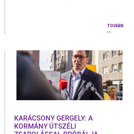
TOVÁBB
› ›
LUDÁNYI
TIBOR
-
PILISCSAB
KARÁCSONY GERGELY: A
KORMÁNY ÚTSZÉLI