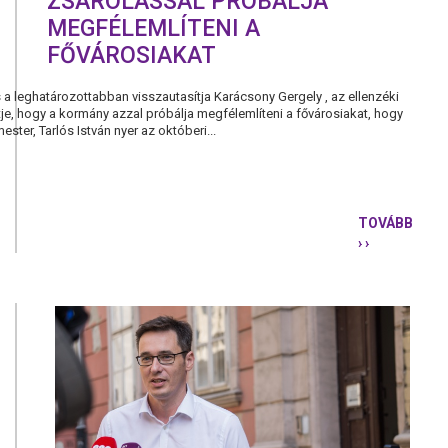
ZSAROLÁSSAL PRÓBÁLJA
MEGFÉLEMLÍTENI A
FŐVÁROSIAKAT
s a leghatározottabban visszautasítja Karácsony Gergely , az ellenzéki
tje, hogy a kormány azzal próbálja megfélemlíteni a fővárosiakat, hogy
ster, Tarlós István nyer az októberi...
TOVÁBB
› ›
KARÁCSON
GERGELY:
A
KORMÁNY
ÚTSZÉLI
ZSAROLÁS
PRÓBÁLJA
MEGFÉLEML
A
FŐVÁROSIA