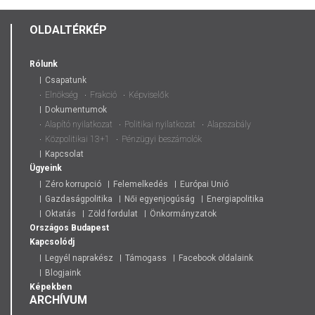
BOBROVNI
ALEXANDR
OLDALTÉRKÉP
FŐPOLGÁR
HELYETTES
MEGBÍZAT
Rólunk
Csapatunk
Elnökség
Frakció
Képviselők
Dokumentumok
Alapító nyilatkozat
Politikai nyilatkozat
Alapszabály
Közpolitikai 13+1
Pénzügyi beszámolók
Kapcsolat
Ügyeink
Zéro korrupció
Felemelkedés
Európai Unió
Gazdaságpolitika
Női egyenjogúság
Energiapolitika
Oktatás
Zöld fordulat
Önkormányzatok
Országos
Budapest
Kapcsolódj
Legyél naprakész
Támogass
Facebook oldalaink
Blogjaink
Képekben
ARCHÍVUM