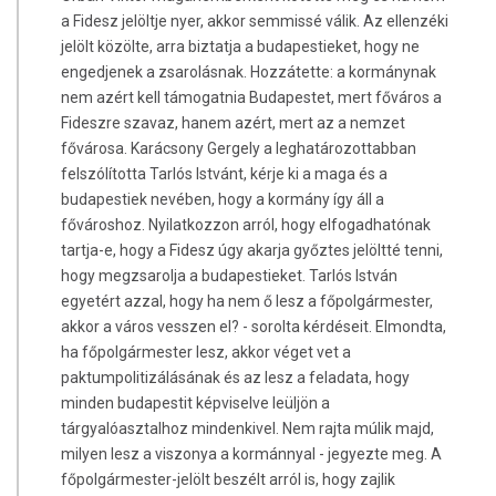
a Fidesz jelöltje nyer, akkor semmissé válik. Az ellenzéki
jelölt közölte, arra biztatja a budapestieket, hogy ne
engedjenek a zsarolásnak. Hozzátette: a kormánynak
nem azért kell támogatnia Budapestet, mert főváros a
Fideszre szavaz, hanem azért, mert az a nemzet
fővárosa. Karácsony Gergely a leghatározottabban
felszólította Tarlós Istvánt, kérje ki a maga és a
budapestiek nevében, hogy a kormány így áll a
fővároshoz. Nyilatkozzon arról, hogy elfogadhatónak
tartja-e, hogy a Fidesz úgy akarja győztes jelöltté tenni,
hogy megzsarolja a budapestieket. Tarlós István
egyetért azzal, hogy ha nem ő lesz a főpolgármester,
akkor a város vesszen el? - sorolta kérdéseit. Elmondta,
ha főpolgármester lesz, akkor véget vet a
paktumpolitizálásának és az lesz a feladata, hogy
minden budapestit képviselve leüljön a
tárgyalóasztalhoz mindenkivel. Nem rajta múlik majd,
milyen lesz a viszonya a kormánnyal - jegyezte meg. A
főpolgármester-jelölt beszélt arról is, hogy zajlik