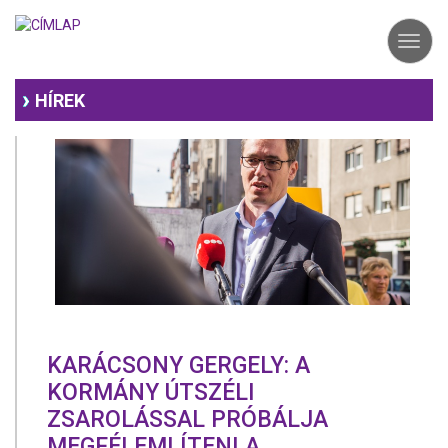
Ugrás
a
Toggl
tartalomra
navig
HÍREK
KARÁCSONY GERGELY: A
KORMÁNY ÚTSZÉLI
ZSAROLÁSSAL PRÓBÁLJA
MEGFÉLEMLÍTENI A