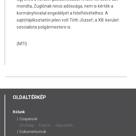
mondta, Zuglónak nincs adóssága, nem is kérték a
kormányhivatal engedélyét a hitelfelvételhez. A
sajtótájékoztatón jelen volt Tóth József, a XIII. kerület
szocialista polgármestere is.
(MTI)
OLDALTÉRKÉP
Rólunk
Csapatunk
Elnökség
Frakció
Képviselők
Dokumentumok