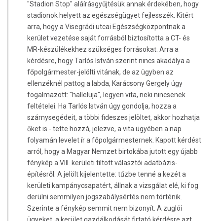
"Stadion Stop" aláírásgyűjtésük annak érdekében, hogy
stadionok helyett az egészségügyet fejlesszék. Kitért
arra, hogy a Visegrádi utcai Egészségközpontnak a
kerület vezetése saját forrásból biztosította a CT- és
MR-készülékekhez szükséges forrásokat. Arra a
kérdésre, hogy Tarlós István szerint nincs akadálya a
főpolgármester-jelölti vitának, de az ügyben az
ellenzéknél pattog a labda, Karácsony Gergely úgy
fogalmazott: "halleluja", legyen vita, neki nincsenek
feltételei. Ha Tarlós István úgy gondolja, hozza a
szárnysegédeit, a többi fideszes jelöltet, akkor hozhatja
őket is - tette hozzá, jelezve, a vita ügyében a nap
folyamán levelet ír a főpolgármesternek. Kapott kérdést
arról, hogy a Magyar Nemzet birtokába jutott egy újabb
fénykép a VIII. kerületi tiltott választói adatbázis-
építésről. A jelölt kijelentette: tűzbe tenné a kezét a
kerületi kampánycsapatért, állnak a vizsgálat elé, ki fog
derülni semmilyen jogszabálysértés nem történik.
Szerinte a fénykép semmit nem bizonyít. A zuglói
ügyeket, a kerület gazdálkodását firtató kérdésre azt