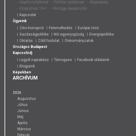
Alapító nyilatkozat
Politikai nyilatkozat
Alapszabály
Közpolitikai 13+1
Pénzügyi beszámolók
Kapcsolat
Ügyeink
Zéro korrupció
Felemelkedés
Európai Unió
Gazdaságpolitika
Női egyenjogúság
Energiapolitika
Oktatás
Zöld fordulat
Önkormányzatok
Országos
Budapest
Kapcsolódj
Legyél naprakész
Támogass
Facebook oldalaink
Blogjaink
Képekben
ARCHÍVUM
2026
Augusztus
Július
Június
Máj
Április
Március
Február