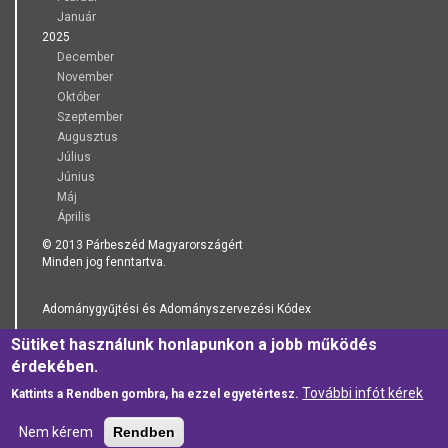
Január
2025
December
November
Október
Szeptember
Augusztus
Július
Június
Máj
Április
© 2013 Párbeszéd Magyarországért
Minden jog fenntartva.
Adománygyűjtési és Adományszervezési Kódex
Sütiket használunk honlapunkon a jobb működés
Adatkezelési Tájékoztató
érdekében.
További infót kérek
Kattints a Rendben gombra, ha ezzel egyetértesz.
Nem kérem
Rendben