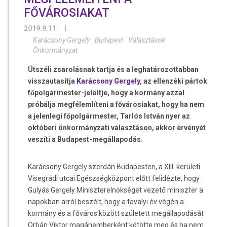
FŐVÁROSIAKAT
2019.9.11.
|
Karácsony Gergely
Budapest
Választások
Önkormányzat
Útszéli zsarolásnak tartja és a leghatározottabban
visszautasítja
Karácsony Gergely
, az ellenzéki pártok
főpolgármester-jelöltje, hogy a kormány azzal
próbálja megfélemlíteni a fővárosiakat, hogy ha nem
a jelenlegi főpolgármester, Tarlós István nyer az
októberi önkormányzati választáson, akkor érvényét
veszíti a Budapest-megállapodás.
Karácsony Gergely szerdán Budapesten, a XIII. kerületi
Visegrádi utcai Egészségközpont előtt felidézte, hogy
Gulyás Gergely Miniszterelnökséget vezető miniszter a
napokban arról beszélt, hogy a tavalyi év végén a
kormány és a főváros között született megállapodását
Orbán Viktor magánemberként kötötte meg és ha nem