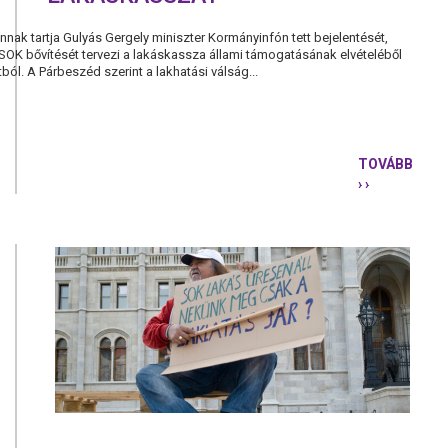
nak tartja Gulyás Gergely miniszter Kormányinfón tett bejelentését,
SOK bővítését tervezi a lakáskassza állami támogatásának elvételéből
tból. A Párbeszéd szerint a lakhatási válság...
TOVÁBB
› ›
A
CSOK
BŐVÍTÉSE
TÉVÚT,
NEM
HELYETTES
A
KIVÉGZETT
LAKÁSKAS