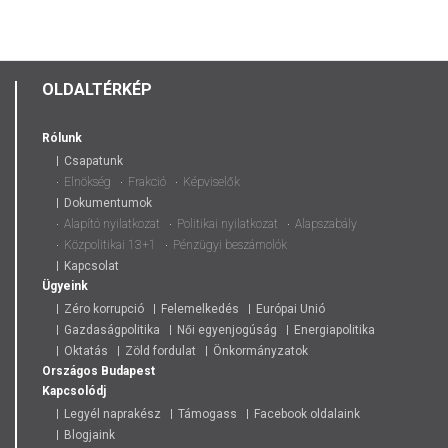
OLDALTÉRKÉP
Rólunk
Csapatunk
Elnökség
Frakció
Képviselők
Dokumentumok
Alapító nyilatkozat
Politikai nyilatkozat
Alapszabály
Közpolitikai 13+1
Pénzügyi beszámolók
Kapcsolat
Ügyeink
Zéro korrupció
Felemelkedés
Európai Unió
Gazdaságpolitika
Női egyenjogúság
Energiapolitika
Oktatás
Zöld fordulat
Önkormányzatok
Országos
Budapest
Kapcsolódj
Legyél naprakész
Támogass
Facebook oldalaink
Blogjaink