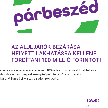
ÜLÉST
KEZDEMÉN
A
LAKHATÁSI
VÁLSÁG
MEGOLDÁS
AZ ALULJÁRÓK BEZÁRÁSA
HELYETT LAKHATÁSRA KELLENE
FORDÍTANI 100 MILLIÓ FORINTOT!
árók éjszakai lezárására tervezett 100 millió forintot inkább lakhatásra
 krízisidőszakban meg kellene nyitni például az Országházat a
ra. V. Naszályi Márta , az ellenzéki párt...
TOVÁBB
› ›
AZ