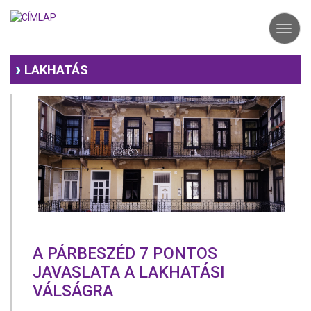
Ugrás
a
Toggl
tartalomra
navig
LAKHATÁS
A PÁRBESZÉD 7 PONTOS
JAVASLATA A LAKHATÁSI
VÁLSÁGRA