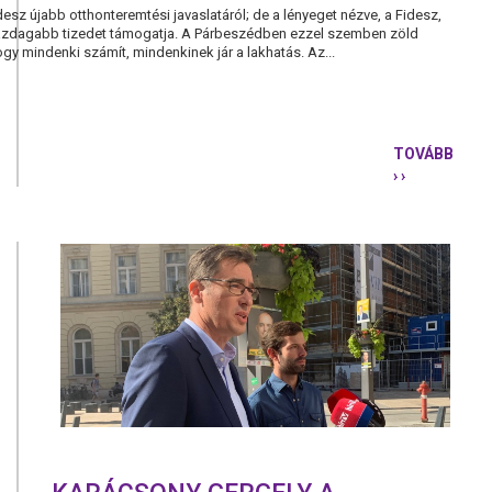
desz újabb otthonteremtési javaslatáról; de a lényeget nézve, a Fidesz,
gazdagabb tizedet támogatja. A Párbeszédben ezzel szemben zöld
hogy mindenki számít, mindenkinek jár a lakhatás. Az...
TOVÁBB
› ›
A
PÁRBESZÉ
7
PONTOS
JAVASLATA
A
LAKHATÁSI
VÁLSÁGRA