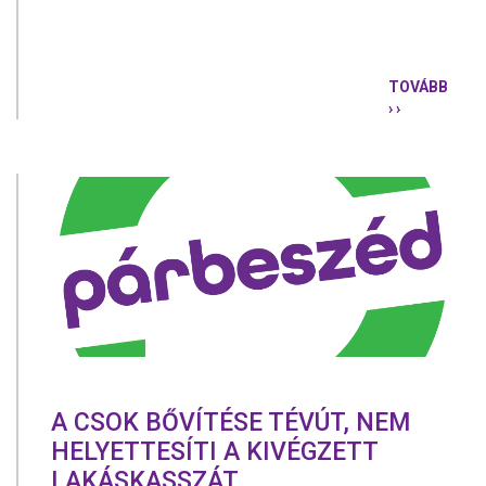
TOVÁBB
› ›
ÚJRA
SZABÓ
TÍMEÁT
ÉS
KARÁCSON
GERGELYT
VÁLASZTO
A
PÁRBESZÉ
TÁRSELNÖK
A CSOK BŐVÍTÉSE TÉVÚT, NEM
HELYETTESÍTI A KIVÉGZETT
LAKÁSKASSZÁT