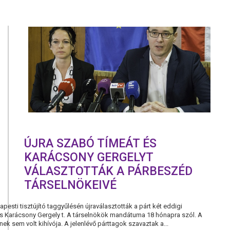
ALULJÁRÓ
BEZÁRÁSA
HELYETT
LAKHATÁS
KELLENE
FORDÍTANI
100
MILLIÓ
FORINTOT!
ÚJRA SZABÓ TÍMEÁT ÉS
KARÁCSONY GERGELYT
VÁLASZTOTTÁK A PÁRBESZÉD
TÁRSELNÖKEIVÉ
esti tisztújító taggyűlésén újraválasztották a párt két eddigi
és Karácsony Gergely t. A társelnökök mandátuma 18 hónapra szól. A
ek sem volt kihívója. A jelenlévő párttagok szavaztak a...