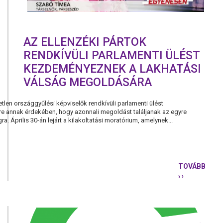
AZ ELLENZÉKI PÁRTOK
RENDKÍVÜLI PARLAMENTI ÜLÉST
KEZDEMÉNYEZNEK A LAKHATÁSI
VÁLSÁG MEGOLDÁSÁRA
tlen országgyűlési képviselők rendkívüli parlamenti ülést
e annak érdekében, hogy azonnali megoldást találjanak az egyre
a. Április 30-án lejárt a kilakoltatási moratórium, amelynek...
TOVÁBB
› ›
AZ
ELLENZÉKI
PÁRTOK
RENDKÍVÜL
PARLAMEN