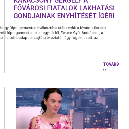
KARÁCSONY GERGELY A
FŐVÁROSI FIATALOK LAKHATÁSI
GONDJAINAK ENYHÍTÉSÉT ÍGÉRI
 hogy főpolgármesterré választása után enyhít a fővárosi fiatalok
zéki főpolgármester-jelölt egy hétfői, Fekete-Győr Andrással , a
 tartott budapesti sajtótájékoztatón úgy fogalmazott: az...
TOVÁBB
› ›
KARÁCSON
GERGELY
A
FŐVÁROSI
FIATALOK
LAKHATÁSI
GONDJAIN
ENYHÍTÉSÉ
ÍGÉRI