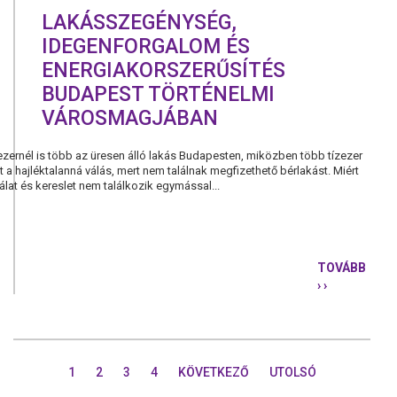
LAKÁSSZEGÉNYSÉG,
IDEGENFORGALOM ÉS
ENERGIAKORSZERŰSÍTÉS
BUDAPEST TÖRTÉNELMI
VÁROSMAGJÁBAN
 ezernél is több az üresen álló lakás Budapesten, miközben több tízezer
a hajléktalanná válás, mert nem találnak megfizethető bérlakást. Miért
nálat és kereslet nem találkozik egymással...
TOVÁBB
› ›
LAKÁSSZEG
IDEGENFO
ÉS
ENERGIAKO
BUDAPEST
1
2
3
4
KÖVETKEZŐ
UTOLSÓ
TÖRTÉNEL
VÁROSMAG