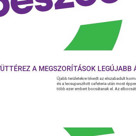
YÜTTÉREZ A MEGSZORÍTÁSOK LEGÚJABB 
Újabb területekre tévedt az elszabadult korm
és a lecsupaszított cafeteria után most éppe
több ezer embert bocsátanak el. Az elbocsát