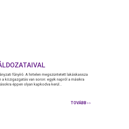
ÁLDOZATAIVAL
ányzati fűnyíró. A hirtelen megszüntetett lakáskassza
n a közigazgatás van soron: egyik napról a másikra
ásokra éppen olyan kapkodva kerül...
TOVÁBB
› ›
A
PÁRBESZÉD
EGYÜTTÉREZ
A
MEGSZORÍTÁSOK