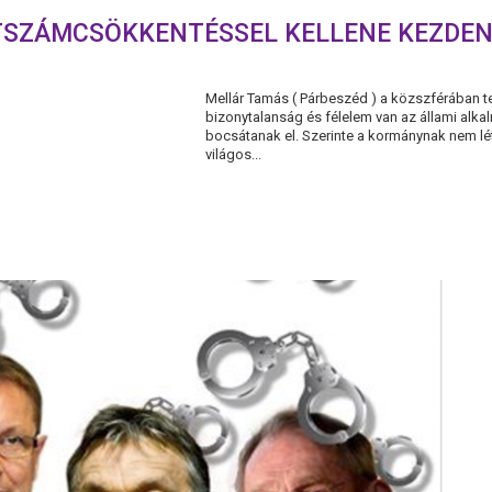
TSZÁMCSÖKKENTÉSSEL KELLENE KEZDEN
Mellár Tamás ( Párbeszéd ) a közszférában te
bizonytalanság és félelem van az állami alka
bocsátanak el. Szerinte a kormánynak nem l
világos...