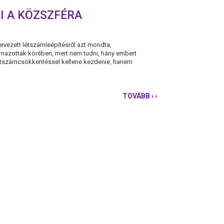
I A KÖZSZFÉRA
rvezett létszámleépítésről azt mondta,
lmazottak körében, mert nem tudni, hány embert
étszámcsökkentéssel kellene kezdenie, hanem
TOVÁBB
› ›
MELLÁR:
NEM
LÉTSZÁMCSÖKKEN
KELLENE
KEZDENI
A
KÖZSZFÉRA
ÁTALAKÍTÁSÁT