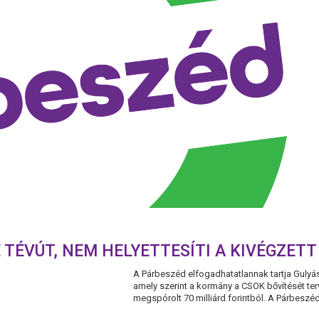
 TÉVÚT, NEM HELYETTESÍTI A KIVÉGZET
A Párbeszéd elfogadhatatlannak tartja Gulyás
amely szerint a kormány a CSOK bővítését te
megspórolt 70 milliárd forintból. A Párbeszéd 