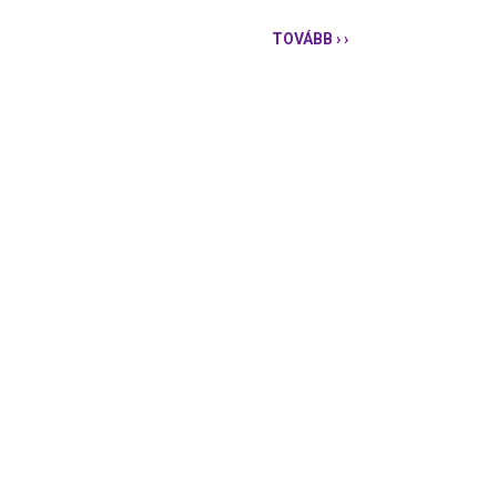
TOVÁBB
› ›
A
CSOK
BŐVÍTÉSE
TÉVÚT,
NEM
HELYETTESÍTI
A
KIVÉGZETT
LAKÁSKASSZÁT