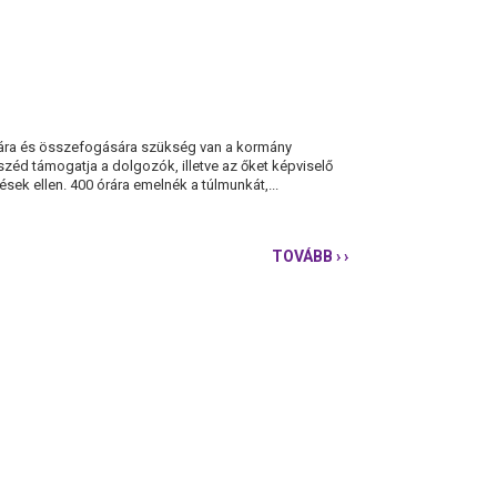
sára és összefogására szükség van a kormány
eszéd támogatja a dolgozók, illetve az őket képviselő
ek ellen. 400 órára emelnék a túlmunkát,...
TOVÁBB
› ›
A
PÁRBESZÉD
TÁMOGATJA
A
DOLGOZÓK
HARCÁT