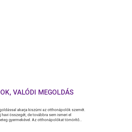
OK, VALÓDI MEGOLDÁS
oldással akarja kiszúrni az otthonápolók szemét.
 havi összegét, de továbbra sem ismeri el
eteg gyermekével. Az otthonápolókat tömörítő...