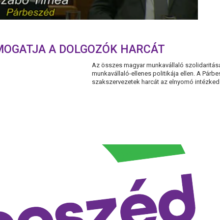
MOGATJA A DOLGOZÓK HARCÁT
Az összes magyar munkavállaló szolidaritá
munkavállaló-ellenes politikája ellen. A Párb
szakszervezetek harcát az elnyomó intézkedés