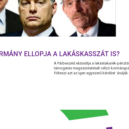
ORMÁNY ELLOPJA A LAKÁSKASSZÁT IS?
A Párbeszéd elutasítja a lakástakarék-pénztára
támogatás megszüntetését célzó kormánypárti
fölteszi azt az igen egyszerű kérdést: árulják 