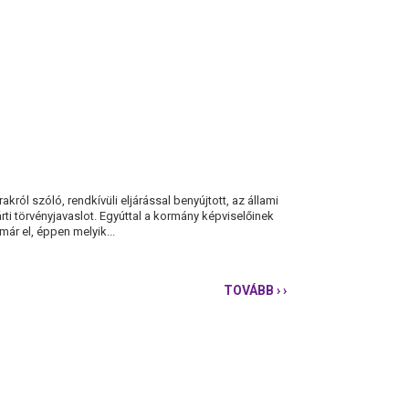
król szóló, rendkívüli eljárással benyújtott, az állami
 törvényjavaslot. Egyúttal a kormány képviselőinek
már el, éppen melyik...
TOVÁBB
› ›
PÁRBESZÉD:
A
KORMÁNY
ELLOPJA
A
LAKÁSKASSZÁT
IS?