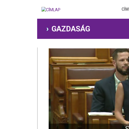
Ugrás
a
CÍM
tartalomra
GAZDASÁG