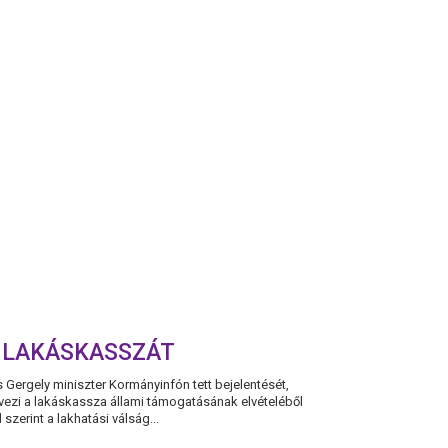
LEGÚJABB
ÁLDOZATAIVAL
T LAKÁSKASSZÁT
 Gergely miniszter Kormányinfón tett bejelentését,
rvezi a lakáskassza állami támogatásának elvételéből
szerint a lakhatási válság...