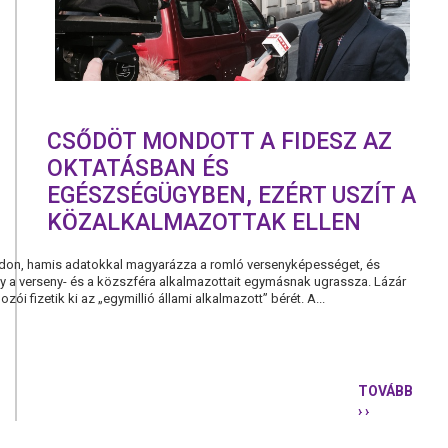
CSŐDÖT MONDOTT A FIDESZ AZ
OKTATÁSBAN ÉS
EGÉSZSÉGÜGYBEN, EZÉRT USZÍT A
KÖZALKALMAZOTTAK ELLEN
don, hamis adatokkal magyarázza a romló versenyképességet, és
y a verseny- és a közszféra alkalmazottait egymásnak ugrassza. Lázár
zói fizetik ki az „egymillió állami alkalmazott” bérét. A...
TOVÁBB
› ›
CSŐDÖT
MONDOTT