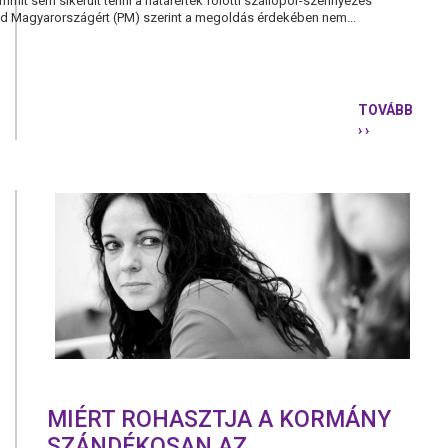
mmit sem sikerült tenni a határérték fölötti szállópor-szennyezés
d Magyarországért (PM) szerint a megoldás érdekében nem...
TOVÁBB
› ›
ALKALMAT
SZMOGRIA
ALKALMAT
VÁROSVEZ
MIÉRT ROHASZTJA A KORMÁNY
SZÁNDÉKOSAN AZ