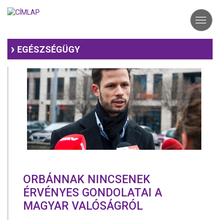
Ugrás
a
Toggl
tartalomra
navig
EGÉSZSÉGÜGY
ORBÁNNAK NINCSENEK
ÉRVÉNYES GONDOLATAI A
MAGYAR VALÓSÁGRÓL