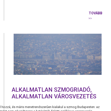
TOVÁBB
› ›
ELÉGTELEN
A
KORMÁNYN
DAGADÓ
VÍZFEJ,
AKADOZÓ
FIZETÉSEK,
BÜNTETÉS
BEZÁRT
MŰHELYEK
ALKALMATLAN SZMOGRIADÓ,
ALKALMATLAN VÁROSVEZETÉS
l hozzá, és máris menetrendszerűen kialakul a szmog Budapesten: az