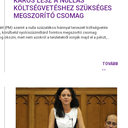
KÁROS LESZ A NULLÁS
KÖLTSÉGVETÉSHEZ SZÜKSÉGES
MEGSZORÍTÓ CSOMAG
 (PM) szerint a nulla százalékos hiánnyal tervezett költségvetés
 körülbelül nyolcszázmilliárd forintos megszorító csomag
g okozni, mert nem azokról a területekről vonják majd el a pénzt,...
TOVÁBB
› ›
KÁROS
LESZ
A
NULLÁS
KÖLTSÉGV
SZÜKSÉGE
MEGSZORÍ
CSOMAG