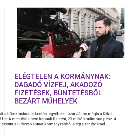
A
FIDESZ
AZ
OKTATÁSB
ÉS
EGÉSZSÉGÜ
EZÉRT
USZÍT
A
KÖZALKAL
ELLEN
ELÉGTELEN A KORMÁNYNAK:
DAGADÓ VÍZFEJ, AKADOZÓ
FIZETÉSEK, BÜNTETÉSBŐL
BEZÁRT MŰHELYEK
tt a bürokráciacsökkentés jegyében, Lázár János mégis a Kliket
á be. A mentősök nem kapnak fizetést, 23 milliós bulira van pénz. A
szerint a Fidesz-kabinet kormányzásból elégtelent érdemel...