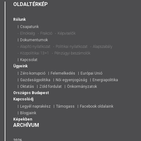
OLDALTÉRKÉP
Rólunk
Csapatunk
Elnökség
Frakció
Képviselők
Dokumentumok
Alapító nyilatkozat
Politikai nyilatkozat
Alapszabály
Közpolitikai 13+1
Pénzügyi beszámolók
Kapcsolat
Ügyeink
Zéro korrupció
Felemelkedés
Európai Unió
Gazdaságpolitika
Női egyenjogúság
Energiapolitika
Oktatás
Zöld fordulat
Önkormányzatok
Országos
Budapest
Kapcsolódj
Legyél naprakész
Támogass
Facebook oldalaink
Blogjaink
Képekben
ARCHÍVUM
2026