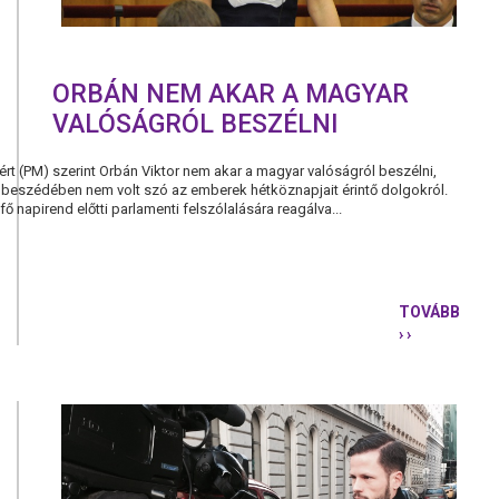
ORBÁN NEM AKAR A MAGYAR
VALÓSÁGRÓL BESZÉLNI
t (PM) szerint Orbán Viktor nem akar a magyar valóságról beszélni,
i beszédében nem volt szó az emberek hétköznapjait érintő dolgokról.
ő napirend előtti parlamenti felszólalására reagálva...
TOVÁBB
› ›
ORBÁN
NEM
AKAR
A
MAGYAR
VALÓSÁGR
BESZÉLNI