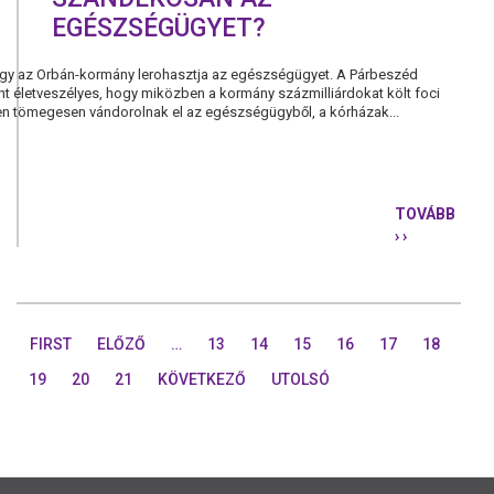
EGÉSZSÉGÜGYET?
hogy az Orbán-kormány lerohasztja az egészségügyet. A Párbeszéd
t életveszélyes, hogy miközben a kormány százmilliárdokat költ foci
ben tömegesen vándorolnak el az egészségügyből, a kórházak...
TOVÁBB
› ›
MIÉRT
ROHASZTJ
A
KORMÁNY
SZÁNDÉKO
FIRST
ELŐZŐ
…
13
14
15
16
17
18
AZ
EGÉSZSÉG
19
20
21
KÖVETKEZŐ
UTOLSÓ