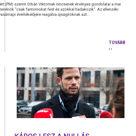
t (PM) szerint Orbán Viktornak nincsenek érvényes gondolatai a mai
terelnök "csak fantomokat fest és azokkal hadakozik". Az ellenzéki
asárnapi évértékelőjére reagálva újságíróknak azt...
TOVÁBB
› ›
ORBÁNNAK
NINCSENEK
ÉRVÉNYES
GONDOLAT
A
MAGYAR
VALÓSÁGR