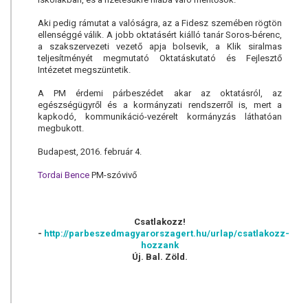
Aki pedig rámutat a valóságra, az a Fidesz szemében rögtön
ellenséggé válik. A jobb oktatásért kiálló tanár Soros-bérenc,
a szakszervezeti vezető apja bolsevik, a Klik siralmas
teljesítményét megmutató Oktatáskutató és Fejlesztő
Intézetet megszüntetik.
A PM érdemi párbeszédet akar az oktatásról, az
egészségügyről és a kormányzati rendszerről is, mert a
kapkodó, kommunikáció-vezérelt kormányzás láthatóan
megbukott.
Budapest, 2016. február 4.
Tordai Bence
PM-szóvivő
Csatlakozz!
-
http://parbeszedmagyarorszagert.hu/urlap/csatlakozz-
hozzank
Új. Bal. Zöld.