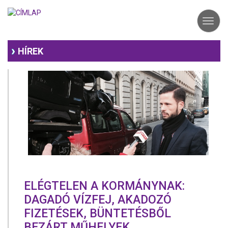
Ugrás
a
Toggl
tartalomra
navig
HÍREK
ELÉGTELEN A KORMÁNYNAK:
DAGADÓ VÍZFEJ, AKADOZÓ
FIZETÉSEK, BÜNTETÉSBŐL
BEZÁRT MŰHELYEK