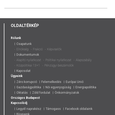
OLDALTÉRKÉP
Rólunk
Csapatunk
Elnökség
Frakció
Képviselők
Dokumentumok
Alapító nyilatkozat
Politikai nyilatkozat
Alapszabály
Közpolitikai 13+1
Pénzügyi beszámolók
Kapcsolat
Ügyeink
Zéro korrupció
Felemelkedés
Európai Unió
Gazdaságpolitika
Női egyenjogúság
Energiapolitika
Oktatás
Zöld fordulat
Önkormányzatok
Országos
Budapest
Kapcsolódj
Legyél naprakész
Támogass
Facebook oldalaink
Blogjaink