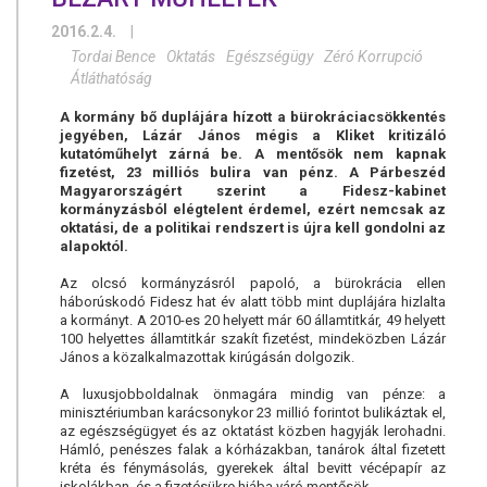
2016.2.4.
|
Tordai Bence
Oktatás
Egészségügy
Zéró Korrupció
Átláthatóság
A kormány bő duplájára hízott a bürokráciacsökkentés
jegyében, Lázár János mégis a Kliket kritizáló
kutatóműhelyt zárná be. A mentősök nem kapnak
fizetést, 23 milliós bulira van pénz. A Párbeszéd
Magyarországért szerint a Fidesz-kabinet
kormányzásból elégtelent érdemel, ezért nemcsak az
oktatási, de a politikai rendszert is újra kell gondolni az
alapoktól.
Az olcsó kormányzásról papoló, a bürokrácia ellen
háborúskodó Fidesz hat év alatt több mint duplájára hizlalta
a kormányt. A 2010-es 20 helyett már 60 államtitkár, 49 helyett
100 helyettes államtitkár szakít fizetést, mindeközben Lázár
János a közalkalmazottak kirúgásán dolgozik.
A luxusjobboldalnak önmagára mindig van pénze: a
minisztériumban karácsonykor 23 millió forintot bulikáztak el,
az egészségügyet és az oktatást közben hagyják lerohadni.
Hámló, penészes falak a kórházakban, tanárok által fizetett
kréta és fénymásolás, gyerekek által bevitt vécépapír az
iskolákban, és a fizetésükre hiába váró mentősök.