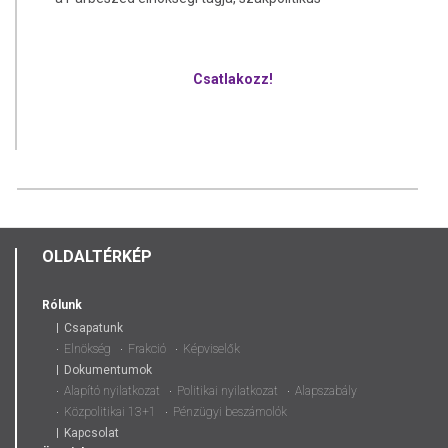
Csatlakozz!
OLDALTÉRKÉP
Rólunk
Csapatunk
Elnökség
Frakció
Képviselők
Dokumentumok
Alapító nyilatkozat
Politikai nyilatkozat
Alapszabály
Közpolitikai 13+1
Pénzügyi beszámolók
Kapcsolat