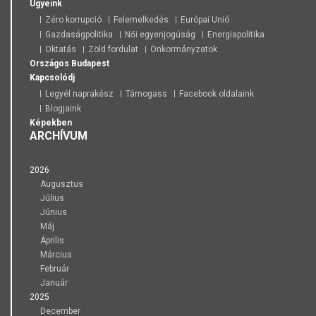
Ügyeink
Zéro korrupció
Felemelkedés
Európai Unió
Gazdaságpolitika
Női egyenjogúság
Energiapolitika
Oktatás
Zöld fordulat
Önkormányzatok
Országos
Budapest
Kapcsolódj
Legyél naprakész
Támogass
Facebook oldalaink
Blogjaink
Képekben
ARCHÍVUM
2026
Augusztus
Július
Június
Máj
Április
Március
Február
Január
2025
December