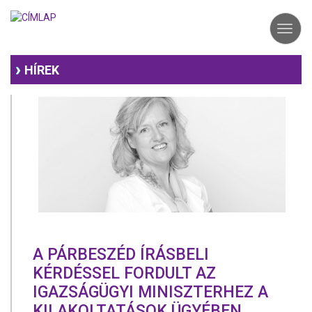
Ugrás
a
Toggl
tartalomra
navig
HÍREK
A PÁRBESZÉD ÍRÁSBELI
KÉRDÉSSEL FORDULT AZ
IGAZSÁGÜGY​I​ MINISZTERHEZ A
KILAKOLTATÁSOK ÜGYÉBEN