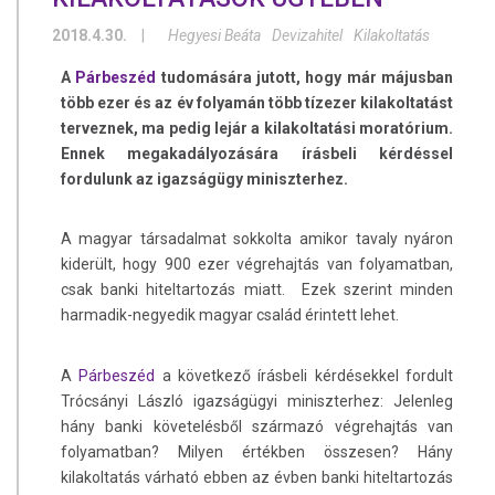
2018.4.30.
|
Hegyesi Beáta
Devizahitel
Kilakoltatás
A
Párbeszéd
tudomására jutott, hogy már májusban
több ezer és az év folyamán több tízezer kilakoltatást
terveznek, ma pedig lejár a kilakoltatási moratórium.
Ennek megakadályozására írásbeli kérdéssel
fordulunk az igazságügy miniszterhez.
A magyar társadalmat sokkolta amikor tavaly nyáron
kiderült, hogy 900 ezer végrehajtás van folyamatban,
csak banki hiteltartozás miatt. Ezek szerint minden
harmadik-negyedik magyar család érintett lehet.
A
Párbeszéd
a következő írásbeli kérdésekkel fordult
Trócsányi László igazságügyi miniszterhez: Jelenleg
hány banki követelésből származó végrehajtás van
folyamatban? Milyen értékben összesen? Hány
kilakoltatás várható ebben az évben banki hiteltartozás