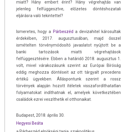
miatt? Hány embert érint? Hány végrehajtás van
jelenleg felfüggesztve, előzetes döntéshozatali
eljárásra való tekintettel?
Ismeretes, hogy a
Párbeszéd
a devizahitel károsultak
érdekében, 2017. augusztusában, majd ősszel
ismételten törvénymódosító javaslatot nyújtott be a
banki tartozások miatti végrehajtások
felfüggesztésére. Ebben a határidő 2018. augusztus 1.
volt, mivel várakozásunk szerint az Európai Bíróság
eddig meghozza döntéseit az ott tárgyalt precedens
értékű ügyekben. Álláspontunk szerint a rossz
törvények alapján hozott ítéletek visszafordíthatatlan
folyamatokat indíthatnak el, amelyek következtében
családok ezrei veszíthetik el otthonaikat.
Budapest, 2018. április 30.
Hegyesi Beáta
a Párbeszéd elnökségi tagja, szakpolitikus