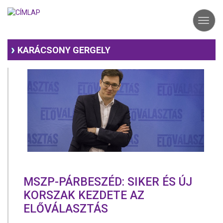
Ugrás
a
Toggl
tartalomra
navig
KARÁCSONY GERGELY
MSZP-PÁRBESZÉD: SIKER ÉS ÚJ
KORSZAK KEZDETE AZ
ELŐVÁLASZTÁS