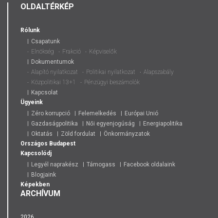
OLDALTÉRKÉP
Rólunk
Csapatunk
Elnökség
Frakció
Képviselők
Dokumentumok
Alapító nyilatkozat
Politikai nyilatkozat
Alapszabály
Közpolitikai 13+1
Pénzügyi beszámolók
Kapcsolat
Ügyeink
Zéro korrupció
Felemelkedés
Európai Unió
Gazdaságpolitika
Női egyenjogúság
Energiapolitika
Oktatás
Zöld fordulat
Önkormányzatok
Országos
Budapest
Kapcsolódj
Legyél naprakész
Támogass
Facebook oldalaink
Blogjaink
Képekben
ARCHÍVUM
2026