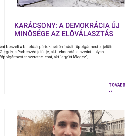
KARÁCSONY: A DEMOKRÁCIA ÚJ
MINŐSÉGE AZ ELŐVÁLASZTÁS
 beszélt a baloldali pártok hétfőn indult főpolgármester-jelölti
ergely, a Párbeszéd jelöltje, aki - elmondása szerint - olyan
őpolgármester szeretne lenni, aki "együtt lélegez",...
TOVÁBB
› ›
KARÁCSONY
A
DEMOKRÁC
ÚJ
MINŐSÉGE
AZ
ELŐVÁLAS