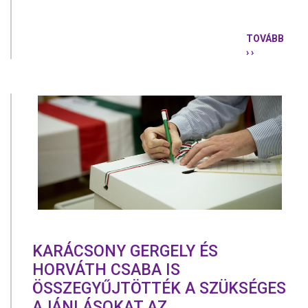
TOVÁBB
› ›
JÖVŐ
HÉTEN
TARTJÁK
A
BALOLDALI
ELLENZÉKI
FŐPOLGÁR
JELÖLTI
ELŐVÁLAS
KARÁCSONY GERGELY ÉS
HORVÁTH CSABA IS
ÖSSZEGYŰJTÖTTÉK A SZÜKSÉGES
AJÁNLÁSOKAT AZ