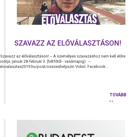
SZAVAZZ AZ ELŐVÁLASZTÁSON!
 Szavazz az előválasztáson! -- A személyes szavazáshoz nem kell előre
ontja: január 28-február 3. (hétfőtől - vasárnapig) . --
/elovalasztas2019.hu/post/osszeshelyszin Videó: Facebook...
TOVÁBB
› ›
SZAVAZZ
AZ
ELŐVÁLASZ