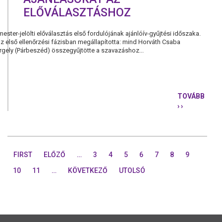
ELŐVÁLASZTÁSHOZ
ester-jelölti előválasztás első fordulójának ajánlóív-gyűjtési időszaka.
az első ellenőrzési fázisban megállapította: mind Horváth Csaba
gely (Párbeszéd) összegyűjtötte a szavazáshoz...
TOVÁBB
› ›
KARÁCSON
GERGELY
ÉS
HORVÁTH
CSABA
FIRST
ELŐZŐ
…
3
4
5
6
7
8
9
IS
ÖSSZEGYŰ
10
11
…
KÖVETKEZŐ
UTOLSÓ
A
SZÜKSÉGE
AJÁNLÁSO
AZ
ELŐVÁLAS