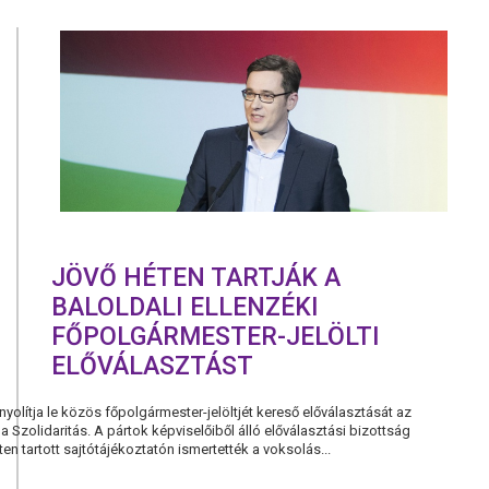
KARÁCSON
GERGELY
FŐPOLGÁR
JELÖLTI
PROGRAMJ
JÖVŐ HÉTEN TARTJÁK A
BALOLDALI ELLENZÉKI
FŐPOLGÁRMESTER-JELÖLTI
ELŐVÁLASZTÁST
yolítja le közös főpolgármester-jelöltjét kereső előválasztását az
 Szolidaritás. A pártok képviselőiből álló előválasztási bizottság
n tartott sajtótájékoztatón ismertették a voksolás...