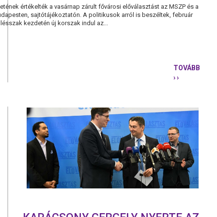
etének értékelték a vasárnap zárult fővárosi előválasztást az MSZP és a
apesten, sajtótájékoztatón. A politikusok arról is beszéltek, február
ülésszak kezdetén új korszak indul az...
TOVÁBB
› ›
MSZP-
PÁRBESZÉD
SIKER
ÉS
ÚJ
KORSZAK
KEZDETE
AZ
ELŐVÁLAS