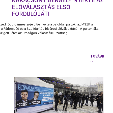
KARÁCSONY GERGELY NYERTE AZ
ELŐVÁLASZTÁS ELSŐ
FORDULÓJÁT!
éd főpolgármester-jelöltje nyerte a baloldali pártok, az MSZP, a
a Párbeszéd és a Szolidaritás fővárosi előválasztását. A pártok által
Szigeti Péter, az Országos Választási Bizottság...
TOVÁBB
› ›
KARÁCSON
GERGELY
NYERTE
AZ
ELŐVÁLAS
ELSŐ
FORDULÓJÁ