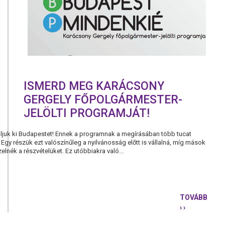
ISMERD MEG KARÁCSONY
GERGELY FŐPOLGÁRMESTER-
JELÖLTI PROGRAMJÁT!
áljuk ki Budapestet! Ennek a programnak a megírásában több tucat
 Egy részük ezt valószínűleg a nyilvánosság előtt is vállalná, míg mások
lnék a részvételüket. Ez utóbbiakra való...
TOVÁBB
› ›
ISMERD
MEG