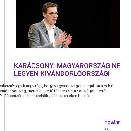
UTÁN
LEÁLLÍTJU
A
FIDESZ
ÁLTAL
KIOSZTOT
UNIÓS
PÉNZEK
KIFIZETÉS
KARÁCSONY: MAGYARORSZÁG NE
LEGYEN KIVÁNDORLÓORSZÁG!
i választás egyik nagy tétje, hogy Magyarországon megálljon a belső
vándorlóország, mert mindkettő tönkreteszi az országot – erről
–Párbeszéd miniszterelnök-jelöltje pénteken beszélt...
TOVÁBB
› ›
KARÁCSONY