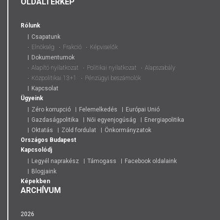
OLDALTÉRKÉP
Rólunk
Csapatunk
Elnökség
Frakció
Képviselők
Dokumentumok
Alapító nyilatkozat
Politikai nyilatkozat
Alapszabály
Közpolitikai 13+1
Pénzügyi beszámolók
Kapcsolat
Ügyeink
Zéro korrupció
Felemelkedés
Európai Unió
Gazdaságpolitika
Női egyenjogúság
Energiapolitika
Oktatás
Zöld fordulat
Önkormányzatok
Országos
Budapest
Kapcsolódj
Legyél naprakész
Támogass
Facebook oldalaink
Blogjaink
Képekben
ARCHÍVUM
2026