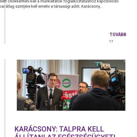
lett csökkenteni kell a munkáltatók foglalkoztatáshoz kapcsolódó
i átlag szintjére kell emelni a társasági adót. Karácsony...
TOVÁBB
› ›
KARÁCSONY
ÁT
KELL
RENDEZNI
AZ
ADÓRENDS
KARÁCSONY: TALPRA KELL