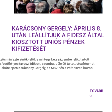
LMP-
NEK
KARÁCSONY GERGELY: ÁPRILIS 8.
UTÁN LEÁLLÍTJUK A FIDESZ ÁLTAL
KIOSZTOTT UNIÓS PÉNZEK
KIFIZETÉSÉT
s miniszterelnök-jelöltje mintegy kétszáz ember előtt tartott
Verőfényes tavaszi időben, szombat délelőtt tartott utcafórumot
-lakótelepen Karácsony Gergely, az MSZP és a Párbeszéd közös...
TOVÁBB
› ›
KARÁCSON
GERGELY:
ÁPRILIS
8.