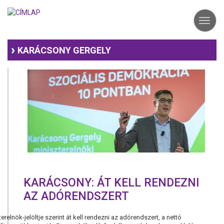
Ugrás
a
Toggl
tartalomra
navig
KARÁCSONY GERGELY
KARÁCSONY: ÁT KELL RENDEZNI
AZ ADÓRENDSZERT
lnök-jelöltje szerint át kell rendezni az adórendszert, a nettó