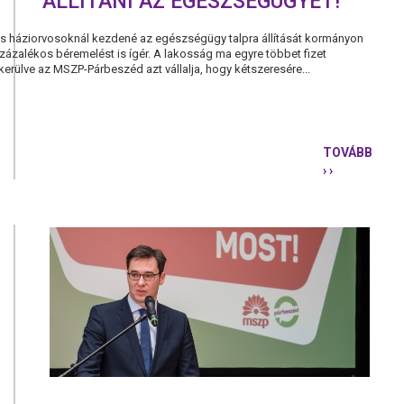
ÁLLÍTANI AZ EGÉSZSÉGÜGYET!
és háziorvosoknál kezdené az egészségügy talpra állítását kormányon
százalékos béremelést is ígér. A lakosság ma egyre többet fizet
erülve az MSZP-Párbeszéd azt vállalja, hogy kétszeresére...
TOVÁBB
› ›
KARÁCSONY
TALPRA
KELL
ÁLLÍTANI
AZ
EGÉSZSÉGÜ