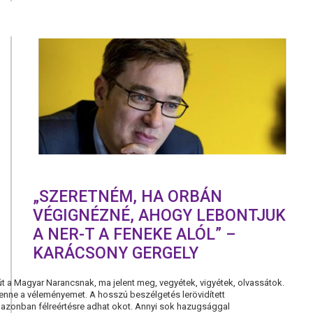
MAGYAROR
NE
LEGYEN
KIVÁNDORL
„SZERETNÉM, HA ORBÁN
VÉGIGNÉZNÉ, AHOGY LEBONTJUK
A NER-T A FENEKE ALÓL” –
KARÁCSONY GERGELY
út a Magyar Narancsnak, ma jelent meg, vegyétek, vigyétek, olvassátok.
ne a véleményemet. A hosszú beszélgetés lerövidített
azonban félreértésre adhat okot. Annyi sok hazugsággal