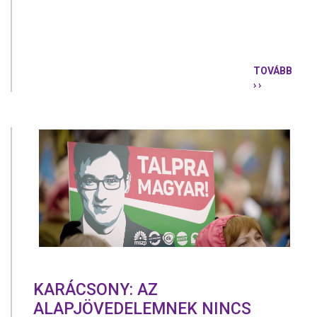
TOVÁBB
› ›
„SZERETNÉ
HA
ORBÁN
VÉGIGNÉZN
AHOGY
LEBONTJU
A
NER-
T
A
FENEKE
ALÓL”
–
KARÁCSON
GERGELY
KARÁCSONY: AZ
ALAPJÖVEDELEMNEK NINCS