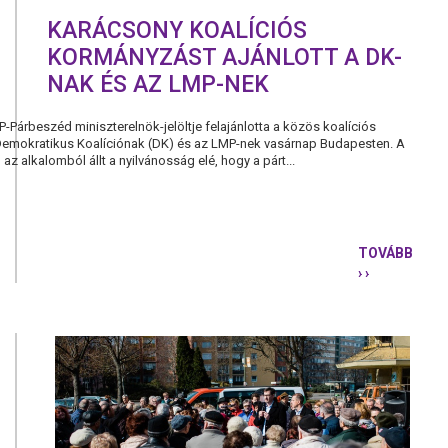
KARÁCSONY KOALÍCIÓS
KORMÁNYZÁST AJÁNLOTT A DK-
NAK ÉS AZ LMP-NEK
-Párbeszéd miniszterelnök-jelöltje felajánlotta a közös koalíciós
emokratikus Koalíciónak (DK) és az LMP-nek vasárnap Budapesten. A
z alkalomból állt a nyilvánosság elé, hogy a párt...
TOVÁBB
› ›
KARÁCSON
KOALÍCIÓS
KORMÁNYZ
AJÁNLOTT
A
DK-
NAK
ÉS
AZ