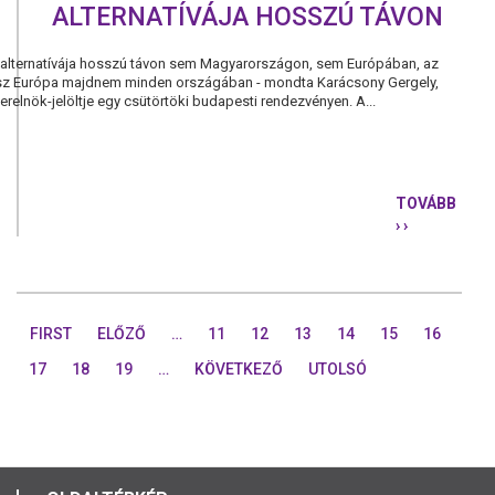
ALTERNATÍVÁJA HOSSZÚ TÁVON
alternatívája hosszú távon sem Magyarországon, sem Európában, az
 lesz Európa majdnem minden országában - mondta Karácsony Gergely,
elnök-jelöltje egy csütörtöki budapesti rendezvényen. A...
TOVÁBB
› ›
KARÁCSONY
AZ
ALAPJÖVE
NINCS
ALTERNATÍ
FIRST
ELŐZŐ
…
11
12
13
14
15
16
HOSSZÚ
TÁVON
17
18
19
…
KÖVETKEZŐ
UTOLSÓ