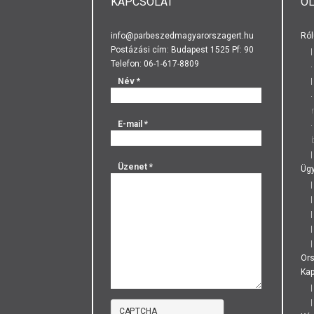
KAPCSOLAT
O
info@parbeszedmagyarorszagert.hu
Ról
Postázási cím: Budapest 1525 Pf: 90
Telefon: 06-1-617-8809
Név
*
E-mail
*
Üzenet
*
Ügy
Or
Kap
CAPTCHA