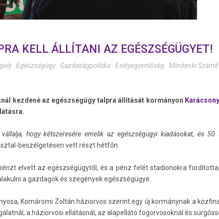
RA KELL ÁLLÍTANI AZ EGÉSZSÉGÜGYET!
gely
Egészségügy
Gazdaságpolitika
Esélyegyenlőség
Mindenki Számít
knál kezdené az egészségügy talpra állítását kormányon
Karácsony
látásra.
állalja, hogy kétszeresére emelik az egészségügyi kiadásokat, és 50 
sztal-beszélgetésen vett részt hétfőn.
nzt elvett az egészségügytől, és a pénz felét stadionokra fordítot
kialakulni a gazdagok és szegények egészségügye.
osa, Komáromi Zoltán háziorvos szerint egy új kormánynak a közfinan
gálatnál, a háziorvosi ellátásnál, az alapellátó fogorvosoknál és sürgős