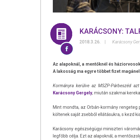
KARÁCSONY: TALP
2018.3.26.
|
Karácsony Ger
Az alapoknál, a mentőknél és háziorvoso
A lakosság ma egyre többet fizet magánel
Kormányra kerülve az MSZP-Párbeszéd azt v
Karácsony Gergely
, miután szakmai kereka
Mint mondta, az Orbán-kormány rengeteg pé
költenek saját zsebből ellátásukra, s kezd 
Karácsony egészségügyi miniszteri váromány
legfőbb célja. Ezt az alapoknál, a mentőszol