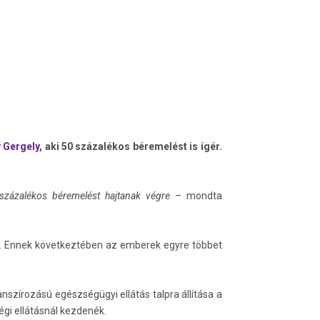
 Gergely
, aki 50 százalékos béremelést is ígér.
százalékos béremelést hajtanak végre
– mondta
ta. Ennek következtében az emberek egyre többet
szírozású egészségügyi ellátás talpra állítása a
ségi ellátásnál kezdenék.