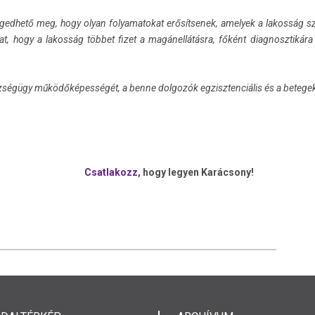
edhető meg, hogy olyan folyamatokat erősítsenek, amelyek a lakosság sze
t, hogy a lakosság többet fizet a magánellátásra, főként diagnosztikára 
szségügy működőképességét, a benne dolgozók egzisztenciális és a betegek 
Csatlakozz
, hogy legyen Karácsony!