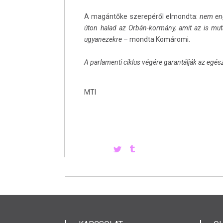
A magántőke szerepéről elmondta:
nem eng
úton halad az Orbán-kormány, amit az is muta
ugyanezekre
– mondta Komáromi.
A parlamenti ciklus végére garantálják az egé
MTI