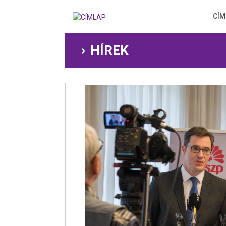
Ugrás
a
CÍM
tartalomra
HÍREK