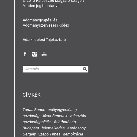
© 2013 Párbeszéd Magyarországért
Minden jog fenntartva.
Adománygyűjtési és
Adományszervezési Kódex
Adatkezelési Tájékoztató
KERESÉS
ŰRLAP
CÍMKÉK
Tordai Bence
esélyegyenlőség
gazdaság
Jávor Benedek
választás
gazdaságpolitika
átláthatóság
Budapest
felemelkedés
Karácsony
Gergely
Szabó Tímea
demokrácia