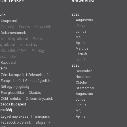
LDALTÉRKÉP
ARCHÍVUM
unk
2026
Augusztus
Csapatunk
Július
Elnökség
Frakció
Képviselők
Június
Dokumentumok
Máj
Alapító nyilatkozat
Politikai
Április
nyilatkozat
Alapszabály
Március
Közpolitikai 13+1
Pénzügyi
Február
beszámolók
Január
Kapcsolat
2025
eink
December
Zéro korrupció
Felemelkedés
November
Európai Unió
Gazdaságpolitika
Október
Női egyenjogúság
Szeptember
Energiapolitika
Oktatás
Augusztus
Zöld fordulat
Önkormányzatok
Július
szágos
Budapest
Június
csolódj
Máj
Legyél naprakész
Támogass
Április
Facebook oldalaink
Blogjaink