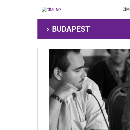
Ugrás
a
CÍM
tartalomra
BUDAPEST