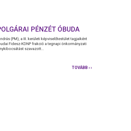
POLGÁRAI PÉNZÉT ÓBUDA
drás (PM), a III. kerületi képviselőtestület tagjaiként
óbudai Fidesz-KDNP frakció a tegnapi önkormányzati
énykibocsátást szavazott...
TOVÁBB
› ›
VERSENY
NÉLKÜLI
KÖTVÉNYKIBOCSÁT
PAZAROLJA
POLGÁRAI
PÉNZÉT
ÓBUDA