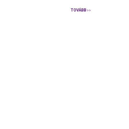
TOVÁBB
› ›
MILYEN
HOZADÉKA
VAN
AZ
54
MILLIÓS
UTAZÁSOKNAK?