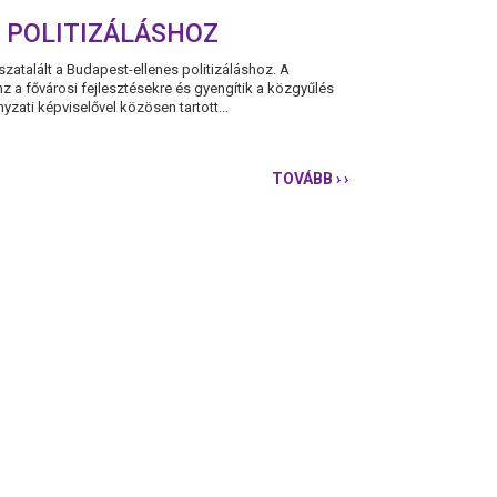
S POLITIZÁLÁSHOZ
zatalált a Budapest-ellenes politizáláshoz. A
z a fővárosi fejlesztésekre és gyengítik a közgyűlés
ati képviselővel közösen tartott...
TOVÁBB
› ›
EGYÜTT-
PM:
A
FIDESZ
VISSZATALÁLT
A
BUDAPEST-
ELLENES
POLITIZÁLÁSHOZ