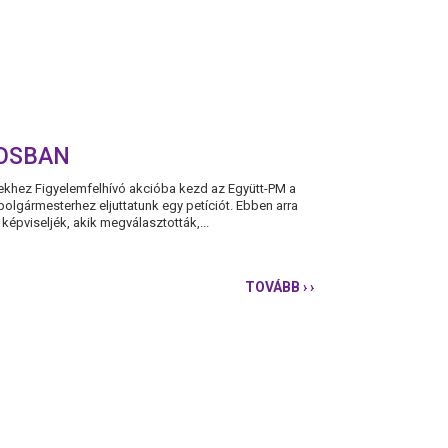
ROSBAN
rekhez Figyelemfelhívó akcióba kezd az Együtt-PM a
olgármesterhez eljuttatunk egy petíciót. Ebben arra
képviseljék, akik megválasztották,...
TOVÁBB
› ›
FIGYELEMFELHÍVÓ
AKCIÓBA
KEZD
AZ
EGYÜTT-
PM
A
FŐVÁROSBAN