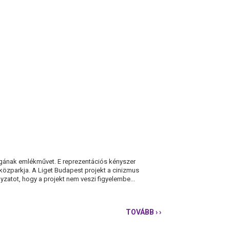
agának emlékművet. E reprezentációs kényszer
 közparkja. A Liget Budapest projekt a cinizmus
lyzatot, hogy a projekt nem veszi figyelembe...
TOVÁBB
› ›
TISZTELETET
A