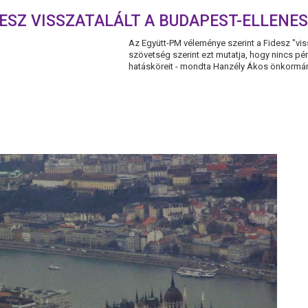
DESZ VISSZATALÁLT A BUDAPEST-ELLENE
Az Együtt-PM véleménye szerint a Fidesz "viss
szövetség szerint ezt mutatja, hogy nincs pén
hatásköreit - mondta Hanzély Ákos önkormányz