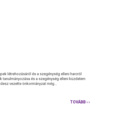
pek létrehozásáról és a szegénység elleni harcról
epek tanulmányozása és a szegénység elleni küzdelem
 Fidesz vezette önkormányzat még...
TOVÁBB
› ›
UTAZGATNAK
VAGY
NEM
UTAZGATNAK
A