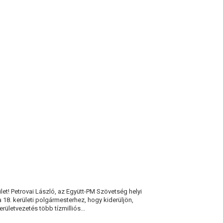
FIDESZESEK?
et! Petrovai László, az Együtt-PM Szövetség helyi
 18. kerületi polgármesterhez, hogy kiderüljön,
rületvezetés több tízmilliós...