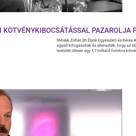
I KÖTVÉNYKIBOCSÁTÁSSAL PAZAROLJA 
Mihalik Zoltán (Itt Élünk Egyesület) és Béres An
együtt kifogásolták és ellenezték, hogy az 
testületi ülésen egy 1,7 milliárd forintos kötv