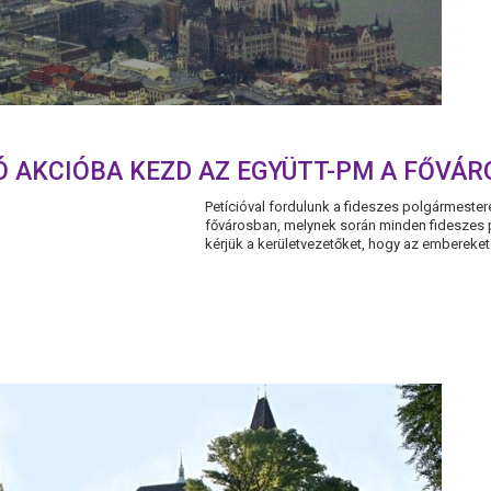
Ó AKCIÓBA KEZD AZ EGYÜTT-PM A FŐVÁ
Petícióval fordulunk a fideszes polgármeste
fővárosban, melynek során minden fideszes p
kérjük a kerületvezetőket, hogy az embereket 