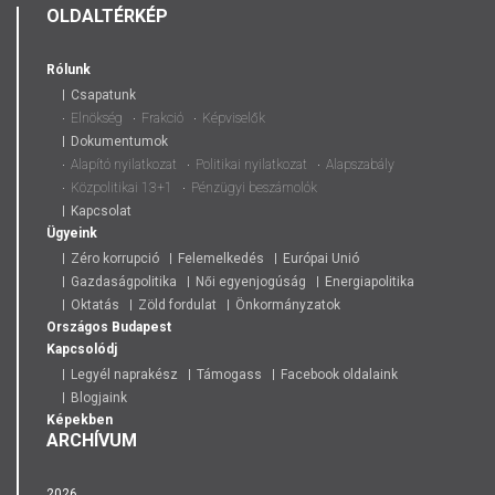
OLDALTÉRKÉP
Rólunk
Csapatunk
Elnökség
Frakció
Képviselők
Dokumentumok
Alapító nyilatkozat
Politikai nyilatkozat
Alapszabály
Közpolitikai 13+1
Pénzügyi beszámolók
Kapcsolat
Ügyeink
Zéro korrupció
Felemelkedés
Európai Unió
Gazdaságpolitika
Női egyenjogúság
Energiapolitika
Oktatás
Zöld fordulat
Önkormányzatok
Országos
Budapest
Kapcsolódj
Legyél naprakész
Támogass
Facebook oldalaink
Blogjaink
Képekben
ARCHÍVUM
2026