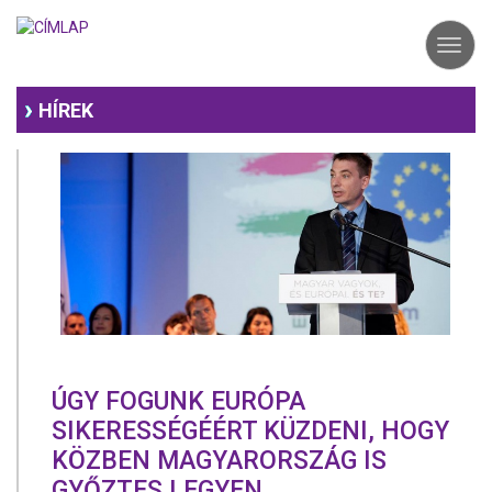
Ugrás
a
Toggl
tartalomra
navig
HÍREK
ÚGY FOGUNK EURÓPA
SIKERESSÉGÉÉRT KÜZDENI, HOGY
KÖZBEN MAGYARORSZÁG IS
GYŐZTES LEGYEN