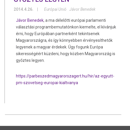
2014.4.26.
|
Európai Unió
Jávor Benedek
Jávor Benedek
, a ma délelőtti európai parlamenti
választási programbemutatónkon kiemelte, el kívánjuk
érni, hogy Európában partnerként tekintsenek
Magyarországra, és így könnyebben érvényesíthetők
legyenek a magyar érdekek. Úgy fogunk Európa
sikerességéért küzdeni, hogy közben Magyarország is
győztes legyen.
https://parbeszedmagyarorszagert.hu/hir/az-egyutt-
pm-szovetseg-europai-kialtvanya