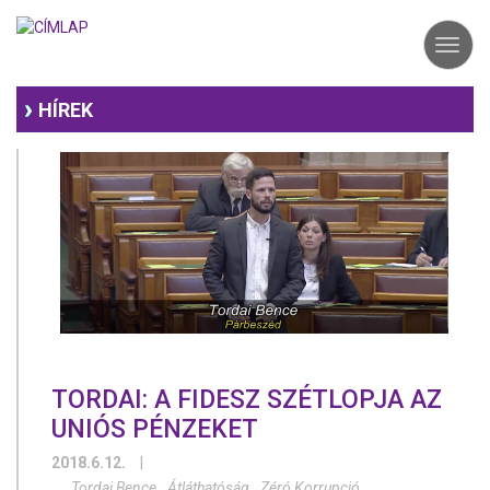
Ugrás
a
Toggl
tartalomra
navig
HÍREK
TORDAI: A FIDESZ SZÉTLOPJA AZ
UNIÓS PÉNZEKET
2018.6.12.
|
Tordai Bence
Átláthatóság
Zéró Korrupció