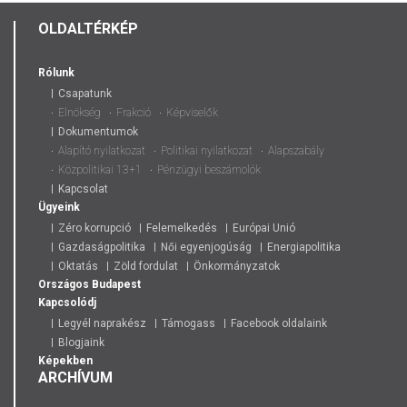
OLDALTÉRKÉP
Rólunk
Csapatunk
Elnökség
Frakció
Képviselők
Dokumentumok
Alapító nyilatkozat
Politikai nyilatkozat
Alapszabály
Közpolitikai 13+1
Pénzügyi beszámolók
Kapcsolat
Ügyeink
Zéro korrupció
Felemelkedés
Európai Unió
Gazdaságpolitika
Női egyenjogúság
Energiapolitika
Oktatás
Zöld fordulat
Önkormányzatok
Országos
Budapest
Kapcsolódj
Legyél naprakész
Támogass
Facebook oldalaink
Blogjaink
Képekben
ARCHÍVUM