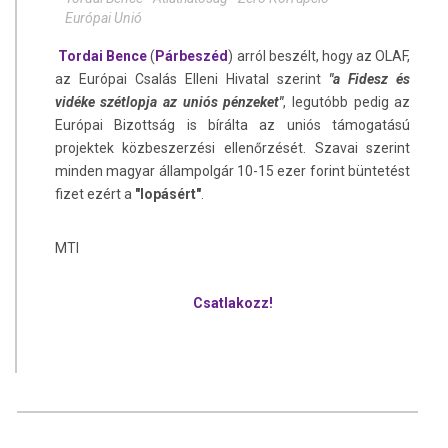
Európai Unió
Tordai Bence
(
Párbeszéd
) arról beszélt, hogy az OLAF,
az Európai Csalás Elleni Hivatal szerint
"a Fidesz és
vidéke szétlopja az uniós pénzeket"
, legutóbb pedig az
Európai Bizottság is bírálta az uniós támogatású
projektek közbeszerzési ellenőrzését. Szavai szerint
minden magyar állampolgár 10-15 ezer forint büntetést
fizet ezért a
"lopásért"
.
MTI
Csatlakozz!