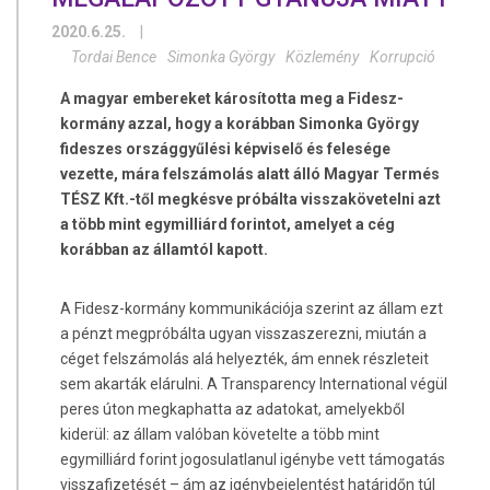
2020.6.25.
|
Tordai Bence
Simonka György
Közlemény
Korrupció
A magyar embereket károsította meg a Fidesz-
kormány azzal, hogy a korábban Simonka György
fideszes országgyűlési képviselő és felesége
vezette, mára felszámolás alatt álló Magyar Termés
TÉSZ Kft.-től megkésve próbálta visszakövetelni azt
a több mint egymilliárd forintot, amelyet a cég
korábban az államtól kapott.
A Fidesz-kormány kommunikációja szerint az állam ezt
a pénzt megpróbálta ugyan visszaszerezni, miután a
céget felszámolás alá helyezték, ám ennek részleteit
sem akarták elárulni. A Transparency International végül
peres úton megkaphatta az adatokat, amelyekből
kiderül: az állam valóban követelte a több mint
egymilliárd forint jogosulatlanul igénybe vett támogatás
visszafizetését – ám az igénybejelentést határidőn túl