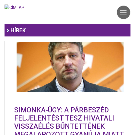
Ugrás
a
Toggl
tartalomra
navig
HÍREK
SIMONKA-ÜGY: A PÁRBESZÉD
FELJELENTÉST TESZ HIVATALI
VISSZAÉLÉS BŰNTETTÉNEK
MEGALAPOZOTT GYANÚJA MIATT