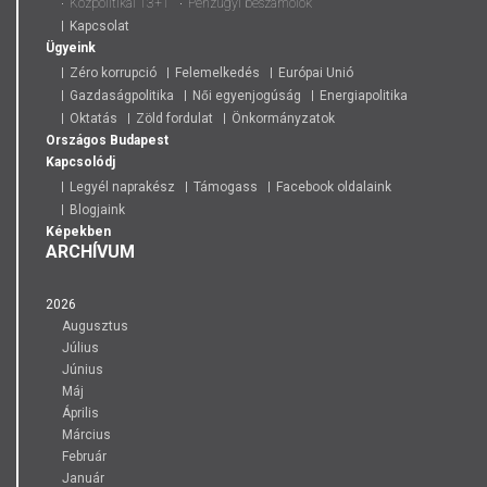
Közpolitikai 13+1
Pénzügyi beszámolók
Kapcsolat
Ügyeink
Zéro korrupció
Felemelkedés
Európai Unió
Gazdaságpolitika
Női egyenjogúság
Energiapolitika
Oktatás
Zöld fordulat
Önkormányzatok
Országos
Budapest
Kapcsolódj
Legyél naprakész
Támogass
Facebook oldalaink
Blogjaink
Képekben
ARCHÍVUM
2026
Augusztus
Július
Június
Máj
Április
Március
Február
Január