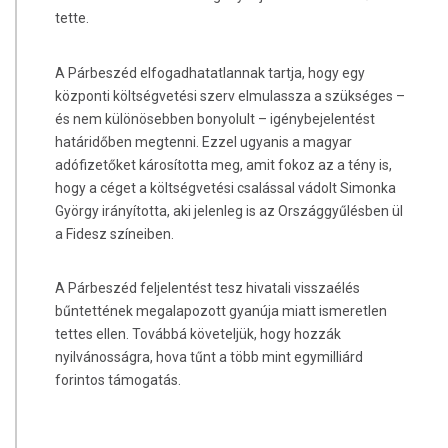
tette.
A Párbeszéd elfogadhatatlannak tartja, hogy egy
központi költségvetési szerv elmulassza a szükséges –
és nem különösebben bonyolult – igénybejelentést
határidőben megtenni. Ezzel ugyanis a magyar
adófizetőket károsította meg, amit fokoz az a tény is,
hogy a céget a költségvetési csalással vádolt Simonka
György irányította, aki jelenleg is az Országgyűlésben ül
a Fidesz színeiben.
A Párbeszéd feljelentést tesz hivatali visszaélés
bűntettének megalapozott gyanúja miatt ismeretlen
tettes ellen. Továbbá követeljük, hogy hozzák
nyilvánosságra, hova tűnt a több mint egymilliárd
forintos támogatás.