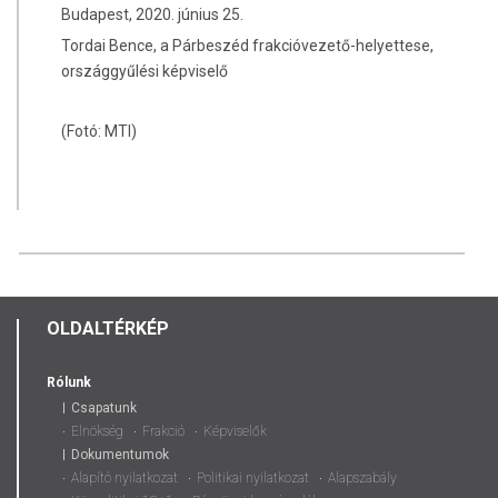
Budapest, 2020. június 25.
Tordai Bence, a Párbeszéd frakcióvezető-helyettese,
országgyűlési képviselő
(Fotó: MTI)
OLDALTÉRKÉP
Rólunk
Csapatunk
Elnökség
Frakció
Képviselők
Dokumentumok
Alapító nyilatkozat
Politikai nyilatkozat
Alapszabály